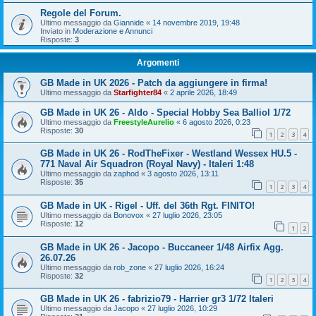
Regole del Forum.
Ultimo messaggio da
Giannide
«
14 novembre 2019, 19:48
Inviato in
Moderazione e Annunci
Risposte:
3
Argomenti
GB Made in UK 2026 - Patch da aggiungere in firma!
Ultimo messaggio da
Starfighter84
«
2 aprile 2026, 18:49
GB Made in UK 26 - Aldo - Special Hobby Sea Balliol 1/72
Ultimo messaggio da
FreestyleAurelio
«
6 agosto 2026, 0:23
Risposte:
30
1
2
3
4
GB Made in UK 26 - RodTheFixer - Westland Wessex HU.5 -
771 Naval Air Squadron (Royal Navy) - Italeri 1:48
Ultimo messaggio da
zaphod
«
3 agosto 2026, 13:11
Risposte:
35
1
2
3
4
GB Made in UK - Rigel - Uff. del 36th Rgt. FINITO!
Ultimo messaggio da
Bonovox
«
27 luglio 2026, 23:05
Risposte:
12
1
2
GB Made in UK 26 - Jacopo - Buccaneer 1/48 Airfix Agg.
26.07.26
Ultimo messaggio da
rob_zone
«
27 luglio 2026, 16:24
Risposte:
32
1
2
3
4
GB Made in UK 26 - fabrizio79 - Harrier gr3 1/72 Italeri
Ultimo messaggio da
Jacopo
«
27 luglio 2026, 10:29