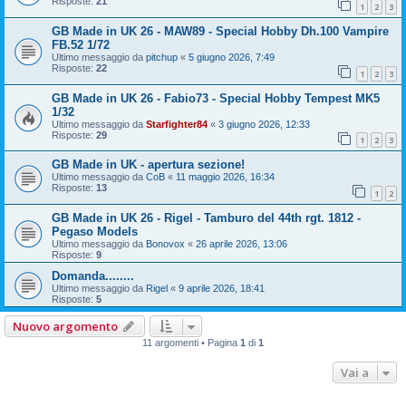
Risposte:
21
1
2
3
GB Made in UK 26 - MAW89 - Special Hobby Dh.100 Vampire
FB.52 1/72
Ultimo messaggio da
pitchup
«
5 giugno 2026, 7:49
Risposte:
22
1
2
3
GB Made in UK 26 - Fabio73 - Special Hobby Tempest MK5
1/32
Ultimo messaggio da
Starfighter84
«
3 giugno 2026, 12:33
Risposte:
29
1
2
3
GB Made in UK - apertura sezione!
Ultimo messaggio da
CoB
«
11 maggio 2026, 16:34
Risposte:
13
1
2
GB Made in UK 26 - Rigel - Tamburo del 44th rgt. 1812 -
Pegaso Models
Ultimo messaggio da
Bonovox
«
26 aprile 2026, 13:06
Risposte:
9
Domanda........
Ultimo messaggio da
Rigel
«
9 aprile 2026, 18:41
Risposte:
5
Nuovo argomento
11 argomenti • Pagina
1
di
1
Vai a