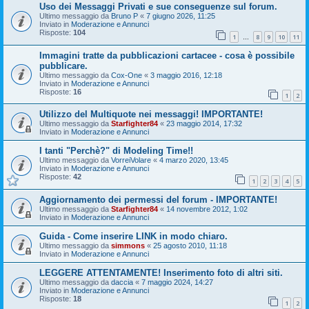
Uso dei Messaggi Privati e sue conseguenze sul forum.
Ultimo messaggio da
Bruno P
«
7 giugno 2026, 11:25
Inviato in
Moderazione e Annunci
Risposte:
104
1
8
9
10
11
…
Immagini tratte da pubblicazioni cartacee - cosa è possibile
pubblicare.
Ultimo messaggio da
Cox-One
«
3 maggio 2016, 12:18
Inviato in
Moderazione e Annunci
Risposte:
16
1
2
Utilizzo del Multiquote nei messaggi! IMPORTANTE!
Ultimo messaggio da
Starfighter84
«
23 maggio 2014, 17:32
Inviato in
Moderazione e Annunci
I tanti "Perchè?" di Modeling Time!!
Ultimo messaggio da
VorreiVolare
«
4 marzo 2020, 13:45
Inviato in
Moderazione e Annunci
Risposte:
42
1
2
3
4
5
Aggiornamento dei permessi del forum - IMPORTANTE!
Ultimo messaggio da
Starfighter84
«
14 novembre 2012, 1:02
Inviato in
Moderazione e Annunci
Guida - Come inserire LINK in modo chiaro.
Ultimo messaggio da
simmons
«
25 agosto 2010, 11:18
Inviato in
Moderazione e Annunci
LEGGERE ATTENTAMENTE! Inserimento foto di altri siti.
Ultimo messaggio da
daccia
«
7 maggio 2024, 14:27
Inviato in
Moderazione e Annunci
Risposte:
18
1
2