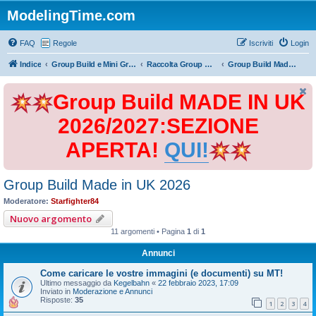
ModelingTime.com
FAQ
Regole
Iscriviti
Login
Indice
Group Build e Mini Group Build
Raccolta Group Build
Group Build Made in UK 2026
Group Build MADE IN UK
2026/2027:SEZIONE
APERTA!
QUI!
Group Build Made in UK 2026
Moderatore:
Starfighter84
Nuovo argomento
11 argomenti • Pagina
1
di
1
Annunci
Come caricare le vostre immagini (e documenti) su MT!
Ultimo messaggio da
Kegelbahn
«
22 febbraio 2023, 17:09
Inviato in
Moderazione e Annunci
Risposte:
35
1
2
3
4