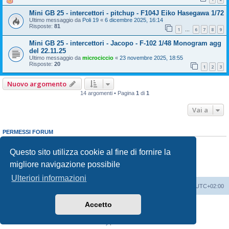
Mini GB 25 - intercettori - pitchup - F104J Eiko Hasegawa 1/72
Ultimo messaggio da
Poli 19
«
6 dicembre 2025, 16:14
Risposte:
81
1
6
7
8
9
…
Mini GB 25 - intercettori - Jacopo - F-102 1/48 Monogram agg
del 22.11.25
Ultimo messaggio da
microciccio
«
23 novembre 2025, 18:55
Risposte:
20
1
2
3
Nuovo argomento
14 argomenti • Pagina
1
di
1
Vai a
PERMESSI FORUM
Non puoi
aprire nuovi argomenti
Non puoi
rispondere negli argomenti
Questo sito utilizza cookie al fine di fornire la
Non puoi
modificare i tuoi messaggi
migliore navigazione possibile
Non puoi
cancellare i tuoi messaggi
Non puoi
inviare allegati
Ulteriori informazioni
Indice
Contattaci
Cancella cookie
Tutti gli orari sono
UTC+02:00
Accetto
Creato da
phpBB
® Forum Software © phpBB Limited
Traduzione Italiana
phpBB-Italia.it
Privacy
|
Condizioni