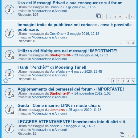
Uso dei Messaggi Privati e sue conseguenze sul forum.
Ultimo messaggio da
Bruno P
«
7 giugno 2026, 11:25
Inviato in
Moderazione e Annunci
Risposte:
104
1
8
9
10
11
…
Immagini tratte da pubblicazioni cartacee - cosa è possibile
pubblicare.
Ultimo messaggio da
Cox-One
«
3 maggio 2016, 12:18
Inviato in
Moderazione e Annunci
Risposte:
16
1
2
Utilizzo del Multiquote nei messaggi! IMPORTANTE!
Ultimo messaggio da
Starfighter84
«
23 maggio 2014, 17:32
Inviato in
Moderazione e Annunci
I tanti "Perchè?" di Modeling Time!!
Ultimo messaggio da
VorreiVolare
«
4 marzo 2020, 13:45
Inviato in
Moderazione e Annunci
Risposte:
42
1
2
3
4
5
Aggiornamento dei permessi del forum - IMPORTANTE!
Ultimo messaggio da
Starfighter84
«
14 novembre 2012, 1:02
Inviato in
Moderazione e Annunci
Guida - Come inserire LINK in modo chiaro.
Ultimo messaggio da
simmons
«
25 agosto 2010, 11:18
Inviato in
Moderazione e Annunci
LEGGERE ATTENTAMENTE! Inserimento foto di altri siti.
Ultimo messaggio da
daccia
«
7 maggio 2024, 14:27
Inviato in
Moderazione e Annunci
Risposte:
18
1
2