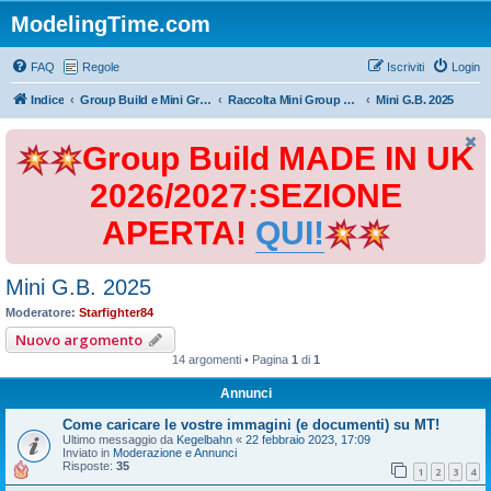
ModelingTime.com
FAQ
Regole
Iscriviti
Login
Indice
Group Build e Mini Group Build
Raccolta Mini Group Build
Mini G.B. 2025
Group Build MADE IN UK
2026/2027:SEZIONE
APERTA!
QUI!
Mini G.B. 2025
Moderatore:
Starfighter84
Nuovo argomento
14 argomenti • Pagina
1
di
1
Annunci
Come caricare le vostre immagini (e documenti) su MT!
Ultimo messaggio da
Kegelbahn
«
22 febbraio 2023, 17:09
Inviato in
Moderazione e Annunci
Risposte:
35
1
2
3
4