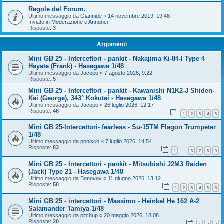
Regole del Forum.
Ultimo messaggio da
Giannide
«
14 novembre 2019, 19:48
Inviato in
Moderazione e Annunci
Risposte:
3
Argomenti
Mini GB 25 - Intercettori - pankit - Nakajima Ki-84-I Type 4
Hayate (Frank) - Hasegawa 1/48
Ultimo messaggio da
Jacopo
«
7 agosto 2026, 9:22
Risposte:
5
Mini GB 25 - Intercettori - pankit - Kawanishi N1K2-J Shiden-
Kai (George), 343° Kokutai - Hasegawa 1/48
Ultimo messaggio da
Jacopo
«
26 luglio 2026, 12:17
Risposte:
46
1
2
3
4
5
Mini GB 25-Intercettori- fearless - Su-15TM Flagon Trumpeter
1/48
Ultimo messaggio da
ponisch
«
7 luglio 2026, 14:54
Risposte:
83
1
6
7
8
9
…
Mini GB 25 - Intercettori - pankit - Mitsubishi J2M3 Raiden
(Jack) Type 21 - Hasegawa 1/48
Ultimo messaggio da
Bonovox
«
11 giugno 2026, 13:12
Risposte:
50
1
2
3
4
5
6
Mini GB 25 - intercettori - Massimo - Heinkel He 162 A-2
Salamander Tamiya 1/48
Ultimo messaggio da
pitchup
«
20 maggio 2026, 18:08
Risposte:
20