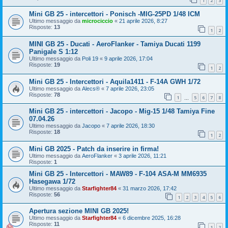
1
2
3
Mini GB 25 - intercettori - Ponisch -MIG-25PD 1/48 ICM
Ultimo messaggio da
microciccio
«
21 aprile 2026, 8:27
Risposte:
13
1
2
MINI GB 25 - Ducati - AeroFlanker - Tamiya Ducati 1199
Panigale S 1:12
Ultimo messaggio da
Poli 19
«
9 aprile 2026, 17:04
Risposte:
19
1
2
Mini GB 25 - Intercettori - Aquila1411 - F-14A GWH 1/72
Ultimo messaggio da
Alecs®
«
7 aprile 2026, 23:05
Risposte:
78
1
5
6
7
8
…
Mini GB 25 - intercettori - Jacopo - Mig-15 1/48 Tamiya Fine
07.04.26
Ultimo messaggio da
Jacopo
«
7 aprile 2026, 18:30
Risposte:
18
1
2
Mini GB 2025 - Patch da inserire in firma!
Ultimo messaggio da
AeroFlanker
«
3 aprile 2026, 11:21
Risposte:
1
Mini GB 25 - Intercettori - MAW89 - F-104 ASA-M MM6935
Hasegawa 1/72
Ultimo messaggio da
Starfighter84
«
31 marzo 2026, 17:42
Risposte:
56
1
2
3
4
5
6
Apertura sezione MINI GB 2025!
Ultimo messaggio da
Starfighter84
«
6 dicembre 2025, 16:28
Risposte:
11
1
2