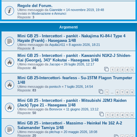
Regole del Forum.
Ultimo messaggio da
Giannide
«
14 novembre 2019, 19:48
Inviato in
Moderazione e Annunci
Risposte:
3
Argomenti
Mini GB 25 - Intercettori - pankit - Nakajima Ki-84-I Type 4
Hayate (Frank) - Hasegawa 1/48
Ultimo messaggio da
Aquila1411
«
8 agosto 2026, 18:21
Risposte:
8
Mini GB 25 - Intercettori - pankit - Kawanishi N1K2-J Shiden-
Kai (George), 343° Kokutai - Hasegawa 1/48
Ultimo messaggio da
Jacopo
«
26 luglio 2026, 12:17
Risposte:
46
1
2
3
4
5
Mini GB 25-Intercettori- fearless - Su-15TM Flagon Trumpeter
1/48
Ultimo messaggio da
ponisch
«
7 luglio 2026, 14:54
Risposte:
83
1
6
7
8
9
…
Mini GB 25 - Intercettori - pankit - Mitsubishi J2M3 Raiden
(Jack) Type 21 - Hasegawa 1/48
Ultimo messaggio da
Bonovox
«
11 giugno 2026, 13:12
Risposte:
50
1
2
3
4
5
6
Mini GB 25 - intercettori - Massimo - Heinkel He 162 A-2
Salamander Tamiya 1/48
Ultimo messaggio da
pitchup
«
20 maggio 2026, 18:08
Risposte:
20