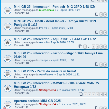
1
2
3
Mini GB 25 - intercettori - Ponisch -MIG-25PD 1/48 ICM
Ultimo messaggio da
microciccio
«
21 aprile 2026, 8:27
Risposte:
13
1
2
MINI GB 25 - Ducati - AeroFlanker - Tamiya Ducati 1199
Panigale S 1:12
Ultimo messaggio da
Poli 19
«
9 aprile 2026, 17:04
Risposte:
19
1
2
Mini GB 25 - Intercettori - Aquila1411 - F-14A GWH 1/72
Ultimo messaggio da
Alecs®
«
7 aprile 2026, 23:05
Risposte:
78
1
5
6
7
8
…
Mini GB 25 - intercettori - Jacopo - Mig-15 1/48 Tamiya Fine
07.04.26
Ultimo messaggio da
Jacopo
«
7 aprile 2026, 18:30
Risposte:
18
1
2
Mini GB 2025 - Patch da inserire in firma!
Ultimo messaggio da
AeroFlanker
«
3 aprile 2026, 11:21
Risposte:
1
Mini GB 25 - Intercettori - MAW89 - F-104 ASA-M MM6935
Hasegawa 1/72
Ultimo messaggio da
Starfighter84
«
31 marzo 2026, 17:42
Risposte:
56
1
2
3
4
5
6
Apertura sezione MINI GB 2025!
Ultimo messaggio da
Starfighter84
«
6 dicembre 2025, 16:28
Risposte:
11
1
2