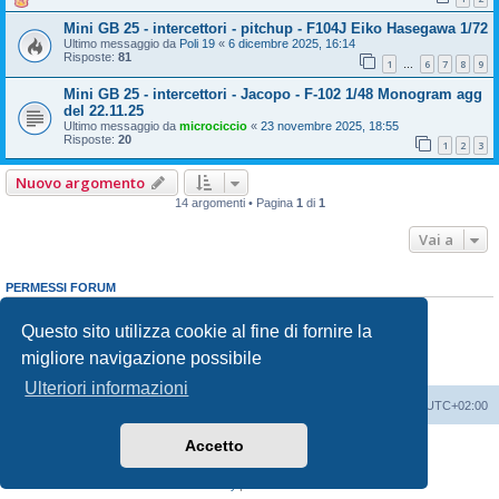
Mini GB 25 - intercettori - pitchup - F104J Eiko Hasegawa 1/72
Ultimo messaggio da
Poli 19
«
6 dicembre 2025, 16:14
Risposte:
81
1
6
7
8
9
…
Mini GB 25 - intercettori - Jacopo - F-102 1/48 Monogram agg
del 22.11.25
Ultimo messaggio da
microciccio
«
23 novembre 2025, 18:55
Risposte:
20
1
2
3
Nuovo argomento
14 argomenti • Pagina
1
di
1
Vai a
PERMESSI FORUM
Non puoi
aprire nuovi argomenti
Non puoi
rispondere negli argomenti
Questo sito utilizza cookie al fine di fornire la
Non puoi
modificare i tuoi messaggi
migliore navigazione possibile
Non puoi
cancellare i tuoi messaggi
Non puoi
inviare allegati
Ulteriori informazioni
Indice
Contattaci
Cancella cookie
Tutti gli orari sono
UTC+02:00
Accetto
Creato da
phpBB
® Forum Software © phpBB Limited
Traduzione Italiana
phpBB-Italia.it
Privacy
|
Condizioni