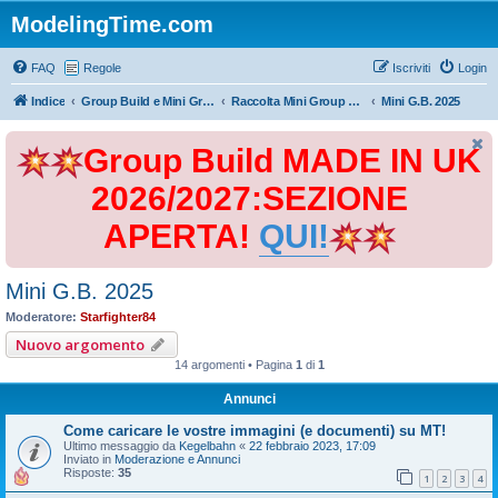
ModelingTime.com
FAQ
Regole
Iscriviti
Login
Indice
Group Build e Mini Group Build
Raccolta Mini Group Build
Mini G.B. 2025
Group Build MADE IN UK
2026/2027:SEZIONE
APERTA!
QUI!
Mini G.B. 2025
Moderatore:
Starfighter84
Nuovo argomento
14 argomenti • Pagina
1
di
1
Annunci
Come caricare le vostre immagini (e documenti) su MT!
Ultimo messaggio da
Kegelbahn
«
22 febbraio 2023, 17:09
Inviato in
Moderazione e Annunci
Risposte:
35
1
2
3
4