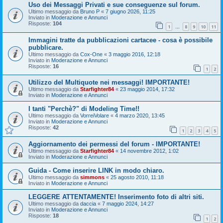
Uso dei Messaggi Privati e sue conseguenze sul forum.
Ultimo messaggio da
Bruno P
«
7 giugno 2026, 11:25
Inviato in
Moderazione e Annunci
Risposte:
104
1
8
9
10
11
…
Immagini tratte da pubblicazioni cartacee - cosa è possibile
pubblicare.
Ultimo messaggio da
Cox-One
«
3 maggio 2016, 12:18
Inviato in
Moderazione e Annunci
Risposte:
16
1
2
Utilizzo del Multiquote nei messaggi! IMPORTANTE!
Ultimo messaggio da
Starfighter84
«
23 maggio 2014, 17:32
Inviato in
Moderazione e Annunci
I tanti "Perchè?" di Modeling Time!!
Ultimo messaggio da
VorreiVolare
«
4 marzo 2020, 13:45
Inviato in
Moderazione e Annunci
Risposte:
42
1
2
3
4
5
Aggiornamento dei permessi del forum - IMPORTANTE!
Ultimo messaggio da
Starfighter84
«
14 novembre 2012, 1:02
Inviato in
Moderazione e Annunci
Guida - Come inserire LINK in modo chiaro.
Ultimo messaggio da
simmons
«
25 agosto 2010, 11:18
Inviato in
Moderazione e Annunci
LEGGERE ATTENTAMENTE! Inserimento foto di altri siti.
Ultimo messaggio da
daccia
«
7 maggio 2024, 14:27
Inviato in
Moderazione e Annunci
Risposte:
18
1
2