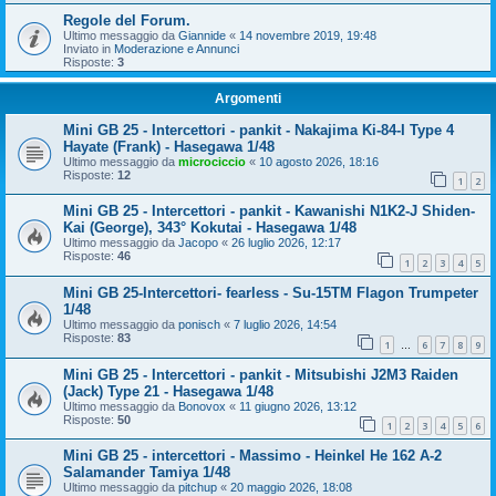
Regole del Forum.
Ultimo messaggio da
Giannide
«
14 novembre 2019, 19:48
Inviato in
Moderazione e Annunci
Risposte:
3
Argomenti
Mini GB 25 - Intercettori - pankit - Nakajima Ki-84-I Type 4
Hayate (Frank) - Hasegawa 1/48
Ultimo messaggio da
microciccio
«
10 agosto 2026, 18:16
Risposte:
12
1
2
Mini GB 25 - Intercettori - pankit - Kawanishi N1K2-J Shiden-
Kai (George), 343° Kokutai - Hasegawa 1/48
Ultimo messaggio da
Jacopo
«
26 luglio 2026, 12:17
Risposte:
46
1
2
3
4
5
Mini GB 25-Intercettori- fearless - Su-15TM Flagon Trumpeter
1/48
Ultimo messaggio da
ponisch
«
7 luglio 2026, 14:54
Risposte:
83
1
6
7
8
9
…
Mini GB 25 - Intercettori - pankit - Mitsubishi J2M3 Raiden
(Jack) Type 21 - Hasegawa 1/48
Ultimo messaggio da
Bonovox
«
11 giugno 2026, 13:12
Risposte:
50
1
2
3
4
5
6
Mini GB 25 - intercettori - Massimo - Heinkel He 162 A-2
Salamander Tamiya 1/48
Ultimo messaggio da
pitchup
«
20 maggio 2026, 18:08