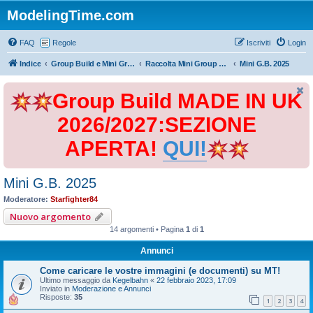
ModelingTime.com
FAQ
Regole
Iscriviti
Login
Indice
Group Build e Mini Group Build
Raccolta Mini Group Build
Mini G.B. 2025
Group Build MADE IN UK
2026/2027:SEZIONE
APERTA!
QUI!
Mini G.B. 2025
Moderatore:
Starfighter84
Nuovo argomento
14 argomenti • Pagina
1
di
1
Annunci
Come caricare le vostre immagini (e documenti) su MT!
Ultimo messaggio da
Kegelbahn
«
22 febbraio 2023, 17:09
Inviato in
Moderazione e Annunci
Risposte:
35
1
2
3
4