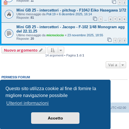
Risposte:
11
1
2
Mini GB 25 - intercettori - pitchup - F104J Eiko Hasegawa 1/72
Ultimo messaggio da
Poli 19
«
6 dicembre 2025, 16:14
Risposte:
81
1
6
7
8
9
…
Mini GB 25 - intercettori - Jacopo - F-102 1/48 Monogram agg
del 22.11.25
Ultimo messaggio da
microciccio
«
23 novembre 2025, 18:55
Risposte:
20
1
2
3
Nuovo argomento
14 argomenti • Pagina
1
di
1
Vai a
PERMESSI FORUM
Non puoi
aprire nuovi argomenti
Non puoi
rispondere negli argomenti
Questo sito utilizza cookie al fine di fornire la
Non puoi
modificare i tuoi messaggi
migliore navigazione possibile
Non puoi
cancellare i tuoi messaggi
Non puoi
inviare allegati
Ulteriori informazioni
Indice
Contattaci
Cancella cookie
Tutti gli orari sono
UTC+02:00
Accetto
Creato da
phpBB
® Forum Software © phpBB Limited
Traduzione Italiana
phpBB-Italia.it
Privacy
|
Condizioni