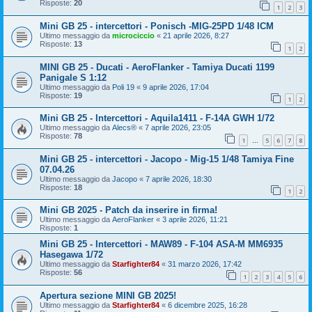
Risposte:
20
1
2
3
Mini GB 25 - intercettori - Ponisch -MIG-25PD 1/48 ICM
Ultimo messaggio da
microciccio
«
21 aprile 2026, 8:27
Risposte:
13
1
2
MINI GB 25 - Ducati - AeroFlanker - Tamiya Ducati 1199
Panigale S 1:12
Ultimo messaggio da
Poli 19
«
9 aprile 2026, 17:04
Risposte:
19
1
2
Mini GB 25 - Intercettori - Aquila1411 - F-14A GWH 1/72
Ultimo messaggio da
Alecs®
«
7 aprile 2026, 23:05
Risposte:
78
1
5
6
7
8
…
Mini GB 25 - intercettori - Jacopo - Mig-15 1/48 Tamiya Fine
07.04.26
Ultimo messaggio da
Jacopo
«
7 aprile 2026, 18:30
Risposte:
18
1
2
Mini GB 2025 - Patch da inserire in firma!
Ultimo messaggio da
AeroFlanker
«
3 aprile 2026, 11:21
Risposte:
1
Mini GB 25 - Intercettori - MAW89 - F-104 ASA-M MM6935
Hasegawa 1/72
Ultimo messaggio da
Starfighter84
«
31 marzo 2026, 17:42
Risposte:
56
1
2
3
4
5
6
Apertura sezione MINI GB 2025!
Ultimo messaggio da
Starfighter84
«
6 dicembre 2025, 16:28