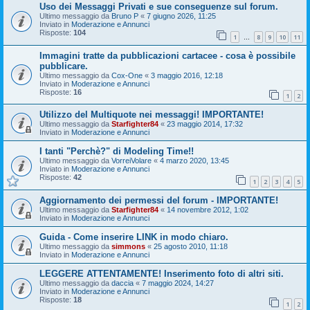
Uso dei Messaggi Privati e sue conseguenze sul forum.
Ultimo messaggio da
Bruno P
«
7 giugno 2026, 11:25
Inviato in
Moderazione e Annunci
Risposte:
104
1
8
9
10
11
…
Immagini tratte da pubblicazioni cartacee - cosa è possibile
pubblicare.
Ultimo messaggio da
Cox-One
«
3 maggio 2016, 12:18
Inviato in
Moderazione e Annunci
Risposte:
16
1
2
Utilizzo del Multiquote nei messaggi! IMPORTANTE!
Ultimo messaggio da
Starfighter84
«
23 maggio 2014, 17:32
Inviato in
Moderazione e Annunci
I tanti "Perchè?" di Modeling Time!!
Ultimo messaggio da
VorreiVolare
«
4 marzo 2020, 13:45
Inviato in
Moderazione e Annunci
Risposte:
42
1
2
3
4
5
Aggiornamento dei permessi del forum - IMPORTANTE!
Ultimo messaggio da
Starfighter84
«
14 novembre 2012, 1:02
Inviato in
Moderazione e Annunci
Guida - Come inserire LINK in modo chiaro.
Ultimo messaggio da
simmons
«
25 agosto 2010, 11:18
Inviato in
Moderazione e Annunci
LEGGERE ATTENTAMENTE! Inserimento foto di altri siti.
Ultimo messaggio da
daccia
«
7 maggio 2024, 14:27
Inviato in
Moderazione e Annunci
Risposte:
18
1
2