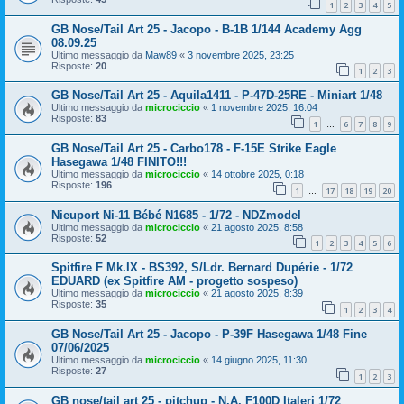
1
2
3
4
5
GB Nose/Tail Art 25 - Jacopo - B-1B 1/144 Academy Agg
08.09.25
Ultimo messaggio da
Maw89
«
3 novembre 2025, 23:25
Risposte:
20
1
2
3
GB Nose/Tail Art 25 - Aquila1411 - P-47D-25RE - Miniart 1/48
Ultimo messaggio da
microciccio
«
1 novembre 2025, 16:04
Risposte:
83
1
6
7
8
9
…
GB Nose/Tail Art 25 - Carbo178 - F-15E Strike Eagle
Hasegawa 1/48 FINITO!!!
Ultimo messaggio da
microciccio
«
14 ottobre 2025, 0:18
Risposte:
196
1
17
18
19
20
…
Nieuport Ni-11 Bébé N1685 - 1/72 - NDZmodel
Ultimo messaggio da
microciccio
«
21 agosto 2025, 8:58
Risposte:
52
1
2
3
4
5
6
Spitfire F Mk.IX - BS392, S/Ldr. Bernard Dupérie - 1/72
EDUARD (ex Spitfire AM - progetto sospeso)
Ultimo messaggio da
microciccio
«
21 agosto 2025, 8:39
Risposte:
35
1
2
3
4
GB Nose/Tail Art 25 - Jacopo - P-39F Hasegawa 1/48 Fine
07/06/2025
Ultimo messaggio da
microciccio
«
14 giugno 2025, 11:30
Risposte:
27
1
2
3
GB nose/tail art 25 - pitchup - N.A. F100D Italeri 1/72