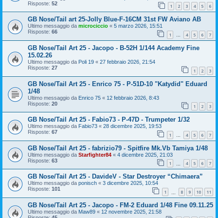
Risposte:
52
1
2
3
4
5
6
GB Nose/Tail art 25-Jolly Blue-F-16CM 31st FW Aviano AB
Ultimo messaggio da
microciccio
«
5 marzo 2026, 15:51
Risposte:
66
1
4
5
6
7
…
GB Nose/Tail Art 25 - Jacopo - B-52H 1/144 Academy Fine
15.02.26
Ultimo messaggio da
Poli 19
«
27 febbraio 2026, 21:54
Risposte:
27
1
2
3
GB Nose/Tail Art 25 - Enrico 75 - P-51D-10 "Katydid" Eduard
1/48
Ultimo messaggio da
Enrico 75
«
12 febbraio 2026, 8:43
Risposte:
20
1
2
3
GB Nose/Tail Art 25 - Fabio73 - P-47D - Trumpeter 1/32
Ultimo messaggio da
Fabio73
«
28 dicembre 2025, 19:53
Risposte:
67
1
4
5
6
7
…
GB Nose/Tail Art 25 - fabrizio79 - Spitfire Mk.Vb Tamiya 1/48
Ultimo messaggio da
Starfighter84
«
4 dicembre 2025, 21:03
Risposte:
63
1
4
5
6
7
…
GB Nose/Tail Art 25 - DavideV - Star Destroyer “Chimaera”
Ultimo messaggio da
ponisch
«
3 dicembre 2025, 10:54
Risposte:
101
1
8
9
10
11
…
GB Nose/Tail Art 25 - Jacopo - FM-2 Eduard 1/48 Fine 09.11.25
Ultimo messaggio da
Maw89
«
12 novembre 2025, 21:58
Risposte:
45