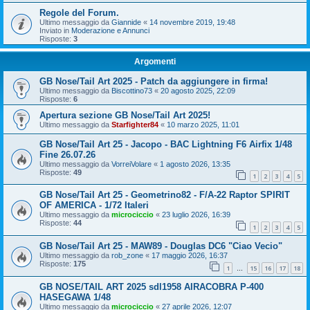
Regole del Forum.
Ultimo messaggio da
Giannide
«
14 novembre 2019, 19:48
Inviato in
Moderazione e Annunci
Risposte:
3
Argomenti
GB Nose/Tail Art 2025 - Patch da aggiungere in firma!
Ultimo messaggio da
Biscottino73
«
20 agosto 2025, 22:09
Risposte:
6
Apertura sezione GB Nose/Tail Art 2025!
Ultimo messaggio da
Starfighter84
«
10 marzo 2025, 11:01
GB Nose/Tail Art 25 - Jacopo - BAC Lightning F6 Airfix 1/48
Fine 26.07.26
Ultimo messaggio da
VorreiVolare
«
1 agosto 2026, 13:35
Risposte:
49
1
2
3
4
5
GB Nose/Tail Art 25 - Geometrino82 - F/A-22 Raptor SPIRIT
OF AMERICA - 1/72 Italeri
Ultimo messaggio da
microciccio
«
23 luglio 2026, 16:39
Risposte:
44
1
2
3
4
5
GB Nose/Tail Art 25 - MAW89 - Douglas DC6 "Ciao Vecio"
Ultimo messaggio da
rob_zone
«
17 maggio 2026, 16:37
Risposte:
175
1
15
16
17
18
…
GB NOSE/TAIL ART 2025 sdl1958 AIRACOBRA P-400
HASEGAWA 1/48
Ultimo messaggio da
microciccio
«
27 aprile 2026, 12:07