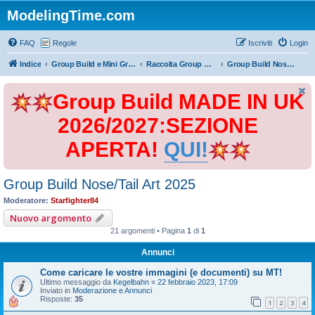
ModelingTime.com
FAQ
Regole
Iscriviti
Login
Indice
Group Build e Mini Group Build
Raccolta Group Build
Group Build Nose/Tail Art 2025
Group Build MADE IN UK
2026/2027:SEZIONE
APERTA!
QUI!
Group Build Nose/Tail Art 2025
Moderatore:
Starfighter84
Nuovo argomento
21 argomenti • Pagina
1
di
1
Annunci
Come caricare le vostre immagini (e documenti) su MT!
Ultimo messaggio da
Kegelbahn
«
22 febbraio 2023, 17:09
Inviato in
Moderazione e Annunci
Risposte:
35
1
2
3
4