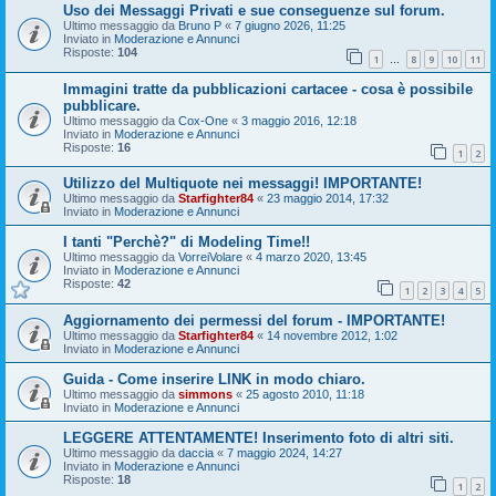
Uso dei Messaggi Privati e sue conseguenze sul forum.
Ultimo messaggio da
Bruno P
«
7 giugno 2026, 11:25
Inviato in
Moderazione e Annunci
Risposte:
104
1
8
9
10
11
…
Immagini tratte da pubblicazioni cartacee - cosa è possibile
pubblicare.
Ultimo messaggio da
Cox-One
«
3 maggio 2016, 12:18
Inviato in
Moderazione e Annunci
Risposte:
16
1
2
Utilizzo del Multiquote nei messaggi! IMPORTANTE!
Ultimo messaggio da
Starfighter84
«
23 maggio 2014, 17:32
Inviato in
Moderazione e Annunci
I tanti "Perchè?" di Modeling Time!!
Ultimo messaggio da
VorreiVolare
«
4 marzo 2020, 13:45
Inviato in
Moderazione e Annunci
Risposte:
42
1
2
3
4
5
Aggiornamento dei permessi del forum - IMPORTANTE!
Ultimo messaggio da
Starfighter84
«
14 novembre 2012, 1:02
Inviato in
Moderazione e Annunci
Guida - Come inserire LINK in modo chiaro.
Ultimo messaggio da
simmons
«
25 agosto 2010, 11:18
Inviato in
Moderazione e Annunci
LEGGERE ATTENTAMENTE! Inserimento foto di altri siti.
Ultimo messaggio da
daccia
«
7 maggio 2024, 14:27
Inviato in
Moderazione e Annunci
Risposte:
18
1
2