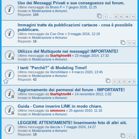
Uso dei Messaggi Privati e sue conseguenze sul forum.
Ultimo messaggio da
Bruno P
«
7 giugno 2026, 11:25
Inviato in
Moderazione e Annunci
Risposte:
104
1
8
9
10
11
…
Immagini tratte da pubblicazioni cartacee - cosa è possibile
pubblicare.
Ultimo messaggio da
Cox-One
«
3 maggio 2016, 12:18
Inviato in
Moderazione e Annunci
Risposte:
16
1
2
Utilizzo del Multiquote nei messaggi! IMPORTANTE!
Ultimo messaggio da
Starfighter84
«
23 maggio 2014, 17:32
Inviato in
Moderazione e Annunci
I tanti "Perchè?" di Modeling Time!!
Ultimo messaggio da
VorreiVolare
«
4 marzo 2020, 13:45
Inviato in
Moderazione e Annunci
Risposte:
42
1
2
3
4
5
Aggiornamento dei permessi del forum - IMPORTANTE!
Ultimo messaggio da
Starfighter84
«
14 novembre 2012, 1:02
Inviato in
Moderazione e Annunci
Guida - Come inserire LINK in modo chiaro.
Ultimo messaggio da
simmons
«
25 agosto 2010, 11:18
Inviato in
Moderazione e Annunci
LEGGERE ATTENTAMENTE! Inserimento foto di altri siti.
Ultimo messaggio da
daccia
«
7 maggio 2024, 14:27
Inviato in
Moderazione e Annunci
Risposte:
18
1
2