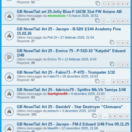
Risposte:
52
1
2
3
4
5
6
GB Nose/Tail art 25-Jolly Blue-F-16CM 31st FW Aviano AB
Ultimo messaggio da
microciccio
«
5 marzo 2026, 15:51
Risposte:
66
1
4
5
6
7
…
GB Nose/Tail Art 25 - Jacopo - B-52H 1/144 Academy Fine
15.02.26
Ultimo messaggio da
Poli 19
«
27 febbraio 2026, 21:54
Risposte:
27
1
2
3
GB Nose/Tail Art 25 - Enrico 75 - P-51D-10 "Katydid" Eduard
1/48
Ultimo messaggio da
Enrico 75
«
12 febbraio 2026, 8:43
Risposte:
20
1
2
3
GB Nose/Tail Art 25 - Fabio73 - P-47D - Trumpeter 1/32
Ultimo messaggio da
Fabio73
«
28 dicembre 2025, 19:53
Risposte:
67
1
4
5
6
7
…
GB Nose/Tail Art 25 - fabrizio79 - Spitfire Mk.Vb Tamiya 1/48
Ultimo messaggio da
Starfighter84
«
4 dicembre 2025, 21:03
Risposte:
63
1
4
5
6
7
…
GB Nose/Tail Art 25 - DavideV - Star Destroyer “Chimaera”
Ultimo messaggio da
ponisch
«
3 dicembre 2025, 10:54
Risposte:
101
1
8
9
10
11
…
GB Nose/Tail Art 25 - Jacopo - FM-2 Eduard 1/48 Fine 09.11.25
Ultimo messaggio da
Maw89
«
12 novembre 2025, 21:58
Risposte:
45