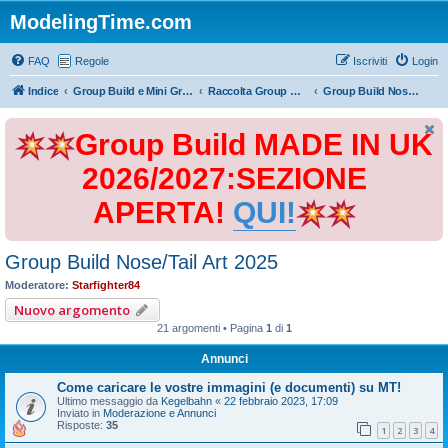
ModelingTime.com
FAQ
Regole
Iscriviti
Login
Indice
Group Build e Mini Group Build
Raccolta Group Build
Group Build Nose/Tail Art 2025
Group Build MADE IN UK
2026/2027:SEZIONE
APERTA!
QUI!
Group Build Nose/Tail Art 2025
Moderatore:
Starfighter84
Nuovo argomento
21 argomenti • Pagina
1
di
1
Annunci
Come caricare le vostre immagini (e documenti) su MT!
Ultimo messaggio da
Kegelbahn
«
22 febbraio 2023, 17:09
Inviato in
Moderazione e Annunci
Risposte:
35
1
2
3
4