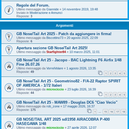
Regole del Forum.
Ultimo messaggio da
Giannide
«
14 novembre 2019, 19:48
Inviato in
Moderazione e Annunci
Risposte:
3
Argomenti
GB Nose/Tail Art 2025 - Patch da aggiungere in firma!
Ultimo messaggio da
Biscottino73
«
20 agosto 2025, 22:09
Risposte:
6
Apertura sezione GB Nose/Tail Art 2025!
Ultimo messaggio da
Starfighter84
«
10 marzo 2025, 11:01
GB Nose/Tail Art 25 - Jacopo - BAC Lightning F6 Airfix 1/48
Fine 26.07.26
Ultimo messaggio da
VorreiVolare
«
1 agosto 2026, 13:35
Risposte:
49
1
2
3
4
5
GB Nose/Tail Art 25 - Geometrino82 - F/A-22 Raptor SPIRIT
OF AMERICA - 1/72 Italeri
Ultimo messaggio da
microciccio
«
23 luglio 2026, 16:39
Risposte:
44
1
2
3
4
5
GB Nose/Tail Art 25 - MAW89 - Douglas DC6 "Ciao Vecio"
Ultimo messaggio da
rob_zone
«
17 maggio 2026, 16:37
Risposte:
175
1
15
16
17
18
…
GB NOSE/TAIL ART 2025 sdl1958 AIRACOBRA P-400
HASEGAWA 1/48
Ultimo messaggio da
microciccio
«
27 aprile 2026, 12:07