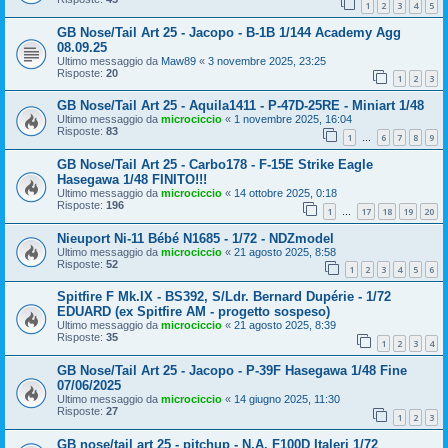
1
2
3
4
5
GB Nose/Tail Art 25 - Jacopo - B-1B 1/144 Academy Agg
08.09.25
Ultimo messaggio da
Maw89
«
3 novembre 2025, 23:25
Risposte:
20
1
2
3
GB Nose/Tail Art 25 - Aquila1411 - P-47D-25RE - Miniart 1/48
Ultimo messaggio da
microciccio
«
1 novembre 2025, 16:04
Risposte:
83
1
6
7
8
9
…
GB Nose/Tail Art 25 - Carbo178 - F-15E Strike Eagle
Hasegawa 1/48 FINITO!!!
Ultimo messaggio da
microciccio
«
14 ottobre 2025, 0:18
Risposte:
196
1
17
18
19
20
…
Nieuport Ni-11 Bébé N1685 - 1/72 - NDZmodel
Ultimo messaggio da
microciccio
«
21 agosto 2025, 8:58
Risposte:
52
1
2
3
4
5
6
Spitfire F Mk.IX - BS392, S/Ldr. Bernard Dupérie - 1/72
EDUARD (ex Spitfire AM - progetto sospeso)
Ultimo messaggio da
microciccio
«
21 agosto 2025, 8:39
Risposte:
35
1
2
3
4
GB Nose/Tail Art 25 - Jacopo - P-39F Hasegawa 1/48 Fine
07/06/2025
Ultimo messaggio da
microciccio
«
14 giugno 2025, 11:30
Risposte:
27
1
2
3
GB nose/tail art 25 - pitchup - N.A. F100D Italeri 1/72