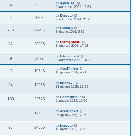
da
Aquila1411
4
3523
9 settembre 2024, 11:53
da
Bonovox
4
3808
7 settembre 2024, 21:22
da
Dioramik
413
104697
8 giugno 2026, 8:52
da
Starfighter84
82
20986
1 febbraio 2026, 17:23
da
Edomanzo97
9
2479
3 settembre 2025, 10:32
da
AeroFlanker
40
16843
18 giugno 2025, 9:21
da
fabrizio79
34
13856
13 giugno 2025, 18:28
da
Geometrino82
130
32526
3 maggio 2025, 13:00
da
AeroFlanker
36
12461
26 aprile 2025, 17:06
da
Bonovox
98
24305
16 aprile 2025, 12:30