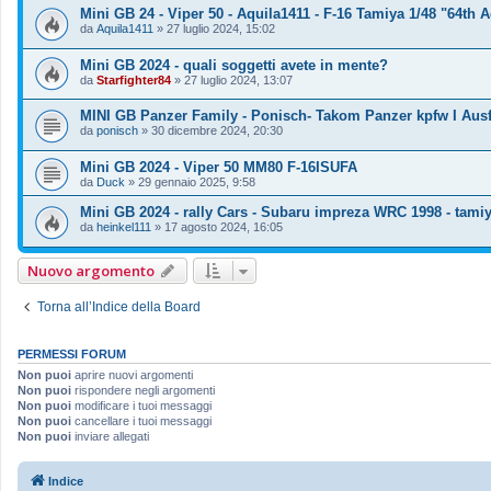
Mini GB 24 - Viper 50 - Aquila1411 - F-16 Tamiya 1/48 "64th
da
Aquila1411
»
27 luglio 2024, 15:02
Mini GB 2024 - quali soggetti avete in mente?
da
Starfighter84
»
27 luglio 2024, 13:07
MINI GB Panzer Family - Ponisch- Takom Panzer kpfw I Ausf
da
ponisch
»
30 dicembre 2024, 20:30
Mini GB 2024 - Viper 50 MM80 F-16ISUFA
da
Duck
»
29 gennaio 2025, 9:58
Mini GB 2024 - rally Cars - Subaru impreza WRC 1998 - tamiy
da
heinkel111
»
17 agosto 2024, 16:05
Nuovo argomento
Torna all’Indice della Board
PERMESSI FORUM
Non puoi
aprire nuovi argomenti
Non puoi
rispondere negli argomenti
Non puoi
modificare i tuoi messaggi
Non puoi
cancellare i tuoi messaggi
Non puoi
inviare allegati
Indice