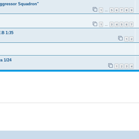
 Aggressor Squadron"
1
5
6
7
8
9
…
1
3
4
5
6
7
…
.B 1:35
1
2
a 1/24
1
2
3
4