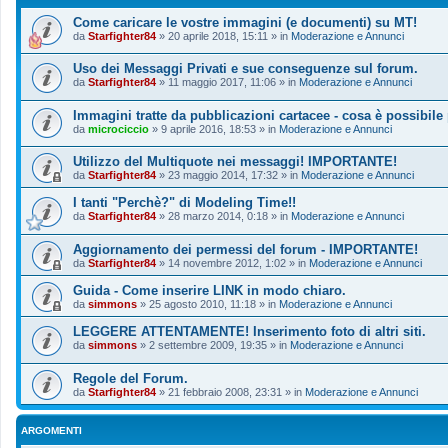
Come caricare le vostre immagini (e documenti) su MT!
da
Starfighter84
»
20 aprile 2018, 15:11
» in
Moderazione e Annunci
Uso dei Messaggi Privati e sue conseguenze sul forum.
da
Starfighter84
»
11 maggio 2017, 11:06
» in
Moderazione e Annunci
Immagini tratte da pubblicazioni cartacee - cosa è possibile
da
microciccio
»
9 aprile 2016, 18:53
» in
Moderazione e Annunci
Utilizzo del Multiquote nei messaggi! IMPORTANTE!
da
Starfighter84
»
23 maggio 2014, 17:32
» in
Moderazione e Annunci
I tanti "Perchè?" di Modeling Time!!
da
Starfighter84
»
28 marzo 2014, 0:18
» in
Moderazione e Annunci
Aggiornamento dei permessi del forum - IMPORTANTE!
da
Starfighter84
»
14 novembre 2012, 1:02
» in
Moderazione e Annunci
Guida - Come inserire LINK in modo chiaro.
da
simmons
»
25 agosto 2010, 11:18
» in
Moderazione e Annunci
LEGGERE ATTENTAMENTE! Inserimento foto di altri siti.
da
simmons
»
2 settembre 2009, 19:35
» in
Moderazione e Annunci
Regole del Forum.
da
Starfighter84
»
21 febbraio 2008, 23:31
» in
Moderazione e Annunci
ARGOMENTI