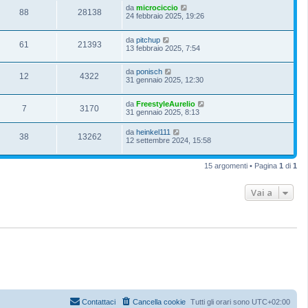
da
microciccio
88
28138
24 febbraio 2025, 19:26
da
pitchup
61
21393
13 febbraio 2025, 7:54
da
ponisch
12
4322
31 gennaio 2025, 12:30
da
FreestyleAurelio
7
3170
31 gennaio 2025, 8:13
da
heinkel111
38
13262
12 settembre 2024, 15:58
15 argomenti • Pagina
1
di
1
Vai a
Contattaci
Cancella cookie
Tutti gli orari sono
UTC+02:00