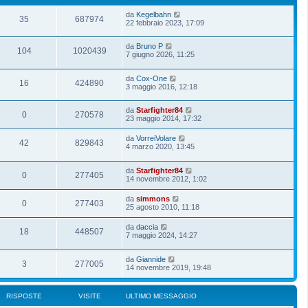
da
Kegelbahn
35
687974
22 febbraio 2023, 17:09
da
Bruno P
104
1020439
7 giugno 2026, 11:25
da
Cox-One
16
424890
3 maggio 2016, 12:18
da
Starfighter84
0
270578
23 maggio 2014, 17:32
da
VorreiVolare
42
829843
4 marzo 2020, 13:45
da
Starfighter84
0
277405
14 novembre 2012, 1:02
da
simmons
0
277403
25 agosto 2010, 11:18
da
daccia
18
448507
7 maggio 2024, 14:27
da
Giannide
3
277005
14 novembre 2019, 19:48
RISPOSTE
VISITE
ULTIMO MESSAGGIO