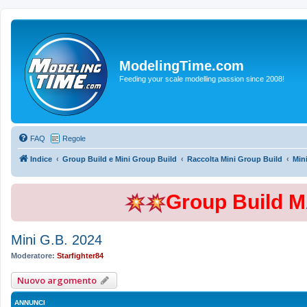
ModelingTime.com
Feeding your scale modelling passion since 2008!
FAQ
Regole
Indice
Group Build e Mini Group Build
Raccolta Mini Group Build
Min
Group Build 
Mini G.B. 2024
Moderatore:
Starfighter84
Nuovo argomento
ANNUNCI