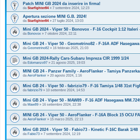
Patch MINI GB 2024 da inserire in firma!
da
Starfighter84
»
7 settembre 2024, 12:23
Apertura sezione MINI G.B. 2024!
da
Starfighter84
»
27 luglio 2024, 13:03
Mini GB 2024 - Viper 50 - Bonovox - F-16 Cockpit 1:12 Italeri
da
Bonovox
»
7 ottobre 2024, 22:11
Mini GB 24 - Viper 50 - Geometrino82 - F-16A ADF Hasegawa
da
Geometrino82
»
16 febbraio 2025, 21:03
Mini GB 2024-Rally Cars-Subaru Impreza CIR 1999 1/24
da
Edomanzo97
»
21 agosto 2025, 19:03
MINI GB 24 - Panzer Family - AeroFlanker - Tamiya Panzerk
da
AeroFlanker
»
20 agosto 2024, 1:16
Mini GB 24 - Viper 50 - fabrizio79 - F-16 Tamiya 1/48 31st Fi
da
fabrizio79
»
10 settembre 2024, 14:53
Mini GB 24 - Viper 50 - MAW89 - F-16 ADF Hasegawa MM.724
da
Maw89
»
16 settembre 2024, 22:38
MINI GB 24 - Viper 50 - AeroFlanker - F-16A Block 15 OCU FA
da
AeroFlanker
»
15 marzo 2025, 22:13
Mini GB 2024 - Viper 50 - Fabio73 - Kinetic F-16C Barak 1/48
da
Fabio73
»
7 settembre 2024, 12:19