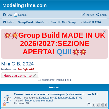
ModelingTime.com
FAQ
Regole
Iscriviti
Login
Indice
Group Build e Mini Group Build
Raccolta Mini Group Build
Mini G.B. 2024
Group Build MADE IN UK
2026/2027:SEZIONE
APERTA!
QUI!
Mini G.B. 2024
Moderatore:
Starfighter84
Nuovo argomento
15 argomenti • Pagina
1
di
1
Annunci
Come caricare le vostre immagini (e documenti) su MT!
Ultimo messaggio da
Kegelbahn
«
22 febbraio 2023, 17:09
Inviato in
Moderazione e Annunci
Risposte:
35
1
2
3
4