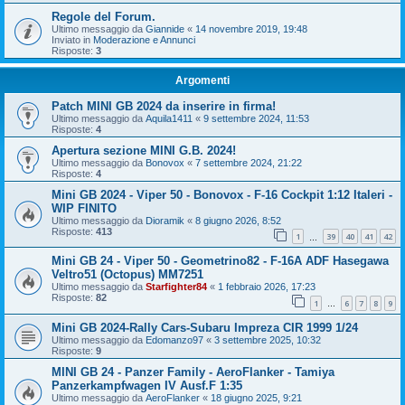
Regole del Forum.
Ultimo messaggio da
Giannide
«
14 novembre 2019, 19:48
Inviato in
Moderazione e Annunci
Risposte:
3
Argomenti
Patch MINI GB 2024 da inserire in firma!
Ultimo messaggio da
Aquila1411
«
9 settembre 2024, 11:53
Risposte:
4
Apertura sezione MINI G.B. 2024!
Ultimo messaggio da
Bonovox
«
7 settembre 2024, 21:22
Risposte:
4
Mini GB 2024 - Viper 50 - Bonovox - F-16 Cockpit 1:12 Italeri -
WIP FINITO
Ultimo messaggio da
Dioramik
«
8 giugno 2026, 8:52
Risposte:
413
1
39
40
41
42
…
Mini GB 24 - Viper 50 - Geometrino82 - F-16A ADF Hasegawa
Veltro51 (Octopus) MM7251
Ultimo messaggio da
Starfighter84
«
1 febbraio 2026, 17:23
Risposte:
82
1
6
7
8
9
…
Mini GB 2024-Rally Cars-Subaru Impreza CIR 1999 1/24
Ultimo messaggio da
Edomanzo97
«
3 settembre 2025, 10:32
Risposte:
9
MINI GB 24 - Panzer Family - AeroFlanker - Tamiya
Panzerkampfwagen IV Ausf.F 1:35
Ultimo messaggio da
AeroFlanker
«
18 giugno 2025, 9:21