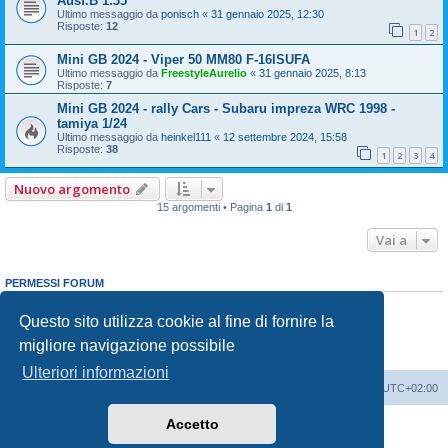
Ausf.B 1:35
Ultimo messaggio da
ponisch
«
31 gennaio 2025, 12:30
Risposte:
12
1
2
Mini GB 2024 - Viper 50 MM80 F-16ISUFA
Ultimo messaggio da
FreestyleAurelio
«
31 gennaio 2025, 8:13
Risposte:
7
Mini GB 2024 - rally Cars - Subaru impreza WRC 1998 -
tamiya 1/24
Ultimo messaggio da
heinkel111
«
12 settembre 2024, 15:58
Risposte:
38
1
2
3
4
Nuovo argomento
15 argomenti • Pagina
1
di
1
Vai a
PERMESSI FORUM
Non puoi
aprire nuovi argomenti
Non puoi
rispondere negli argomenti
Questo sito utilizza cookie al fine di fornire la
Non puoi
modificare i tuoi messaggi
migliore navigazione possibile
Non puoi
cancellare i tuoi messaggi
Non puoi
inviare allegati
Ulteriori informazioni
Indice
Contattaci
Cancella cookie
Tutti gli orari sono
UTC+02:00
Accetto
Creato da
phpBB
® Forum Software © phpBB Limited
Traduzione Italiana
phpBB-Italia.it