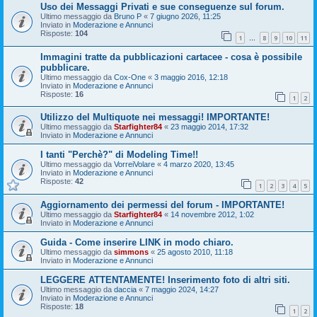
Uso dei Messaggi Privati e sue conseguenze sul forum.
Ultimo messaggio da
Bruno P
«
7 giugno 2026, 11:25
Inviato in
Moderazione e Annunci
Risposte:
104
1
8
9
10
11
…
Immagini tratte da pubblicazioni cartacee - cosa è possibile
pubblicare.
Ultimo messaggio da
Cox-One
«
3 maggio 2016, 12:18
Inviato in
Moderazione e Annunci
Risposte:
16
1
2
Utilizzo del Multiquote nei messaggi! IMPORTANTE!
Ultimo messaggio da
Starfighter84
«
23 maggio 2014, 17:32
Inviato in
Moderazione e Annunci
I tanti "Perchè?" di Modeling Time!!
Ultimo messaggio da
VorreiVolare
«
4 marzo 2020, 13:45
Inviato in
Moderazione e Annunci
Risposte:
42
1
2
3
4
5
Aggiornamento dei permessi del forum - IMPORTANTE!
Ultimo messaggio da
Starfighter84
«
14 novembre 2012, 1:02
Inviato in
Moderazione e Annunci
Guida - Come inserire LINK in modo chiaro.
Ultimo messaggio da
simmons
«
25 agosto 2010, 11:18
Inviato in
Moderazione e Annunci
LEGGERE ATTENTAMENTE! Inserimento foto di altri siti.
Ultimo messaggio da
daccia
«
7 maggio 2024, 14:27
Inviato in
Moderazione e Annunci
Risposte:
18
1
2