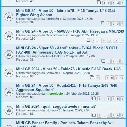
Risposte:
40
1
2
3
4
5
Mini GB 24 - Viper 50 - fabrizio79 - F-16 Tamiya 1/48 31st
Fighter Wing Aviano
Ultimo messaggio da
fabrizio79
«
13 giugno 2025, 18:28
Risposte:
34
1
2
3
4
Mini GB 24 - Viper 50 - MAW89 - F-16 ADF Hasegawa MM.7249
Ultimo messaggio da
Geometrino82
«
3 maggio 2025, 13:00
Risposte:
130
1
11
12
13
14
…
MINI GB 24 - Viper 50 - AeroFlanker - F-16A Block 15 OCU
FAV 40th Anniversary CAG No.16 Tail Art
Ultimo messaggio da
AeroFlanker
«
26 aprile 2025, 17:06
Risposte:
36
1
2
3
4
Mini GB 2024 - Viper 50 - Fabio73 - Kinetic F-16C Barak 1/48
Ultimo messaggio da
Bonovox
«
16 aprile 2025, 12:30
Risposte:
98
1
7
8
9
10
…
Mini GB 24 - Viper 50 - Aquila1411 - F-16 Tamiya 1/48 "64th
Aggressor Squadron"
Ultimo messaggio da
microciccio
«
24 febbraio 2025, 19:26
Risposte:
88
1
6
7
8
9
…
Mini GB 2024 - quali soggetti avete in mente?
Ultimo messaggio da
pitchup
«
13 febbraio 2025, 7:54
Risposte:
61
1
4
5
6
7
…
MINI GB Panzer Family - Ponisch- Takom Panzer kpfw I