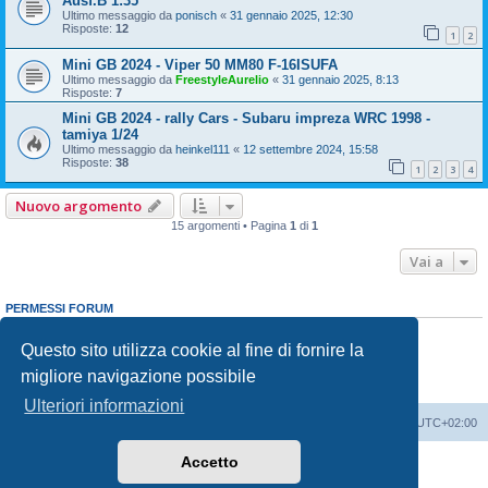
Ausf.B 1:35
Ultimo messaggio da
ponisch
«
31 gennaio 2025, 12:30
Risposte:
12
1
2
Mini GB 2024 - Viper 50 MM80 F-16ISUFA
Ultimo messaggio da
FreestyleAurelio
«
31 gennaio 2025, 8:13
Risposte:
7
Mini GB 2024 - rally Cars - Subaru impreza WRC 1998 -
tamiya 1/24
Ultimo messaggio da
heinkel111
«
12 settembre 2024, 15:58
Risposte:
38
1
2
3
4
Nuovo argomento
15 argomenti • Pagina
1
di
1
Vai a
PERMESSI FORUM
Non puoi
aprire nuovi argomenti
Non puoi
rispondere negli argomenti
Questo sito utilizza cookie al fine di fornire la
Non puoi
modificare i tuoi messaggi
migliore navigazione possibile
Non puoi
cancellare i tuoi messaggi
Non puoi
inviare allegati
Ulteriori informazioni
Indice
Contattaci
Cancella cookie
Tutti gli orari sono
UTC+02:00
Accetto
Creato da
phpBB
® Forum Software © phpBB Limited
Traduzione Italiana
phpBB-Italia.it