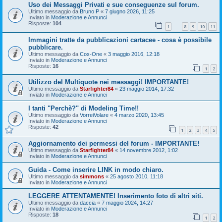
Uso dei Messaggi Privati e sue conseguenze sul forum.
Ultimo messaggio da
Bruno P
«
7 giugno 2026, 11:25
Inviato in
Moderazione e Annunci
Risposte:
104
1
8
9
10
11
…
Immagini tratte da pubblicazioni cartacee - cosa è possibile
pubblicare.
Ultimo messaggio da
Cox-One
«
3 maggio 2016, 12:18
Inviato in
Moderazione e Annunci
Risposte:
16
1
2
Utilizzo del Multiquote nei messaggi! IMPORTANTE!
Ultimo messaggio da
Starfighter84
«
23 maggio 2014, 17:32
Inviato in
Moderazione e Annunci
I tanti "Perchè?" di Modeling Time!!
Ultimo messaggio da
VorreiVolare
«
4 marzo 2020, 13:45
Inviato in
Moderazione e Annunci
Risposte:
42
1
2
3
4
5
Aggiornamento dei permessi del forum - IMPORTANTE!
Ultimo messaggio da
Starfighter84
«
14 novembre 2012, 1:02
Inviato in
Moderazione e Annunci
Guida - Come inserire LINK in modo chiaro.
Ultimo messaggio da
simmons
«
25 agosto 2010, 11:18
Inviato in
Moderazione e Annunci
LEGGERE ATTENTAMENTE! Inserimento foto di altri siti.
Ultimo messaggio da
daccia
«
7 maggio 2024, 14:27
Inviato in
Moderazione e Annunci
Risposte:
18
1
2