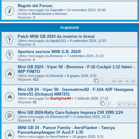
Regole del Forum.
Ultimo messaggio da
Giannide
«
14 novembre 2019, 19:48
Inviato in
Moderazione e Annunci
Risposte:
3
Argomenti
Patch MINI GB 2024 da inserire in firma!
Ultimo messaggio da
Aquila1411
«
9 settembre 2024, 11:53
Risposte:
4
Apertura sezione MINI G.B. 2024!
Ultimo messaggio da
Bonovox
«
7 settembre 2024, 21:22
Risposte:
4
Mini GB 2024 - Viper 50 - Bonovox - F-16 Cockpit 1:12 Italeri -
WIP FINITO
Ultimo messaggio da
Dioramik
«
8 giugno 2026, 8:52
Risposte:
413
1
39
40
41
42
…
Mini GB 24 - Viper 50 - Geometrino82 - F-16A ADF Hasegawa
Veltro51 (Octopus) MM7251
Ultimo messaggio da
Starfighter84
«
1 febbraio 2026, 17:23
Risposte:
82
1
6
7
8
9
…
Mini GB 2024-Rally Cars-Subaru Impreza CIR 1999 1/24
Ultimo messaggio da
Edomanzo97
«
3 settembre 2025, 10:32
Risposte:
9
MINI GB 24 - Panzer Family - AeroFlanker - Tamiya
Panzerkampfwagen IV Ausf.F 1:35
Ultimo messaggio da
AeroFlanker
«
18 giugno 2025, 9:21