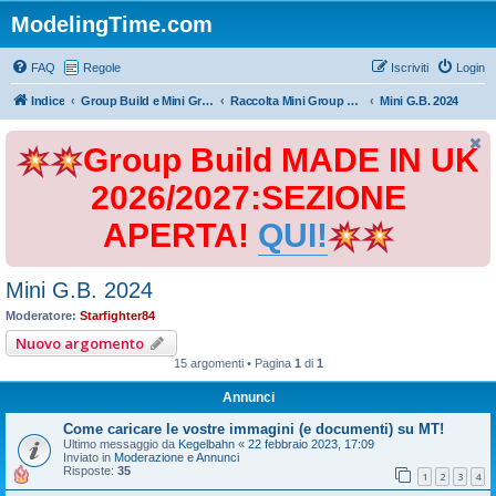
ModelingTime.com
FAQ
Regole
Iscriviti
Login
Indice
Group Build e Mini Group Build
Raccolta Mini Group Build
Mini G.B. 2024
Group Build MADE IN UK
2026/2027:SEZIONE
APERTA!
QUI!
Mini G.B. 2024
Moderatore:
Starfighter84
Nuovo argomento
15 argomenti • Pagina
1
di
1
Annunci
Come caricare le vostre immagini (e documenti) su MT!
Ultimo messaggio da
Kegelbahn
«
22 febbraio 2023, 17:09
Inviato in
Moderazione e Annunci
Risposte:
35
1
2
3
4