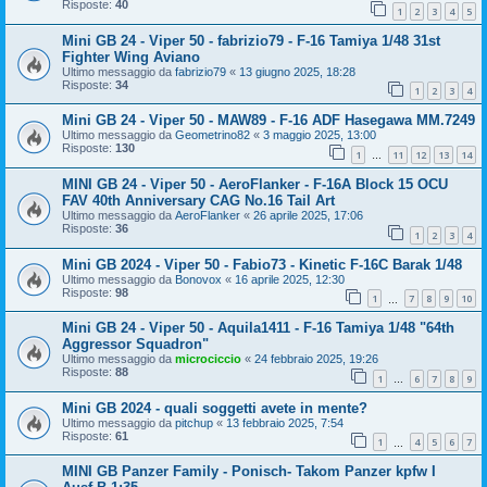
Risposte:
40
1
2
3
4
5
Mini GB 24 - Viper 50 - fabrizio79 - F-16 Tamiya 1/48 31st
Fighter Wing Aviano
Ultimo messaggio da
fabrizio79
«
13 giugno 2025, 18:28
Risposte:
34
1
2
3
4
Mini GB 24 - Viper 50 - MAW89 - F-16 ADF Hasegawa MM.7249
Ultimo messaggio da
Geometrino82
«
3 maggio 2025, 13:00
Risposte:
130
1
11
12
13
14
…
MINI GB 24 - Viper 50 - AeroFlanker - F-16A Block 15 OCU
FAV 40th Anniversary CAG No.16 Tail Art
Ultimo messaggio da
AeroFlanker
«
26 aprile 2025, 17:06
Risposte:
36
1
2
3
4
Mini GB 2024 - Viper 50 - Fabio73 - Kinetic F-16C Barak 1/48
Ultimo messaggio da
Bonovox
«
16 aprile 2025, 12:30
Risposte:
98
1
7
8
9
10
…
Mini GB 24 - Viper 50 - Aquila1411 - F-16 Tamiya 1/48 "64th
Aggressor Squadron"
Ultimo messaggio da
microciccio
«
24 febbraio 2025, 19:26
Risposte:
88
1
6
7
8
9
…
Mini GB 2024 - quali soggetti avete in mente?
Ultimo messaggio da
pitchup
«
13 febbraio 2025, 7:54
Risposte:
61
1
4
5
6
7
…
MINI GB Panzer Family - Ponisch- Takom Panzer kpfw I