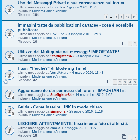
Uso dei Messaggi Privati e sue conseguenze sul forum.
Ultimo messaggio da
Bruno P
«
7 giugno 2026, 11:25
Inviato in
Moderazione e Annunci
Risposte:
104
1
8
9
10
11
…
Immagini tratte da pubblicazioni cartacee - cosa è possibile
pubblicare.
Ultimo messaggio da
Cox-One
«
3 maggio 2016, 12:18
Inviato in
Moderazione e Annunci
Risposte:
16
1
2
Utilizzo del Multiquote nei messaggi! IMPORTANTE!
Ultimo messaggio da
Starfighter84
«
23 maggio 2014, 17:32
Inviato in
Moderazione e Annunci
I tanti "Perchè?" di Modeling Time!!
Ultimo messaggio da
VorreiVolare
«
4 marzo 2020, 13:45
Inviato in
Moderazione e Annunci
Risposte:
42
1
2
3
4
5
Aggiornamento dei permessi del forum - IMPORTANTE!
Ultimo messaggio da
Starfighter84
«
14 novembre 2012, 1:02
Inviato in
Moderazione e Annunci
Guida - Come inserire LINK in modo chiaro.
Ultimo messaggio da
simmons
«
25 agosto 2010, 11:18
Inviato in
Moderazione e Annunci
LEGGERE ATTENTAMENTE! Inserimento foto di altri siti.
Ultimo messaggio da
daccia
«
7 maggio 2024, 14:27
Inviato in
Moderazione e Annunci
Risposte:
18
1
2