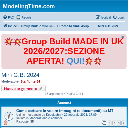
ModelingTime.com
FAQ
Regole
Iscriviti
Login
Indice
Group Build e Mini Group Build
Raccolta Mini Group Build
Mini G.B. 2024
Group Build MADE IN UK
2026/2027:SEZIONE
APERTA!
QUI!
Mini G.B. 2024
Moderatore:
Starfighter84
Nuovo argomento
15 argomenti • Pagina
1
di
1
Annunci
Come caricare le vostre immagini (e documenti) su MT!
Ultimo messaggio da
Kegelbahn
«
22 febbraio 2023, 17:09
Inviato in
Moderazione e Annunci
Risposte:
35
1
2
3
4