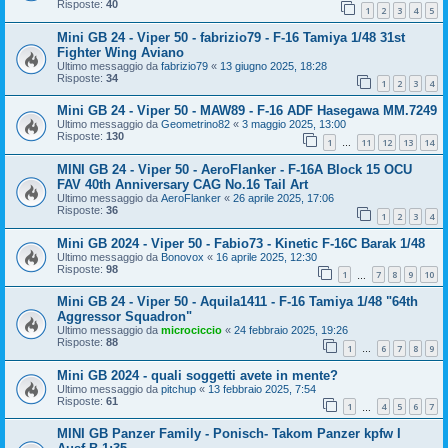
Risposte:
40
1
2
3
4
5
Mini GB 24 - Viper 50 - fabrizio79 - F-16 Tamiya 1/48 31st
Fighter Wing Aviano
Ultimo messaggio da
fabrizio79
«
13 giugno 2025, 18:28
Risposte:
34
1
2
3
4
Mini GB 24 - Viper 50 - MAW89 - F-16 ADF Hasegawa MM.7249
Ultimo messaggio da
Geometrino82
«
3 maggio 2025, 13:00
Risposte:
130
1
11
12
13
14
…
MINI GB 24 - Viper 50 - AeroFlanker - F-16A Block 15 OCU
FAV 40th Anniversary CAG No.16 Tail Art
Ultimo messaggio da
AeroFlanker
«
26 aprile 2025, 17:06
Risposte:
36
1
2
3
4
Mini GB 2024 - Viper 50 - Fabio73 - Kinetic F-16C Barak 1/48
Ultimo messaggio da
Bonovox
«
16 aprile 2025, 12:30
Risposte:
98
1
7
8
9
10
…
Mini GB 24 - Viper 50 - Aquila1411 - F-16 Tamiya 1/48 "64th
Aggressor Squadron"
Ultimo messaggio da
microciccio
«
24 febbraio 2025, 19:26
Risposte:
88
1
6
7
8
9
…
Mini GB 2024 - quali soggetti avete in mente?
Ultimo messaggio da
pitchup
«
13 febbraio 2025, 7:54
Risposte:
61
1
4
5
6
7
…
MINI GB Panzer Family - Ponisch- Takom Panzer kpfw I