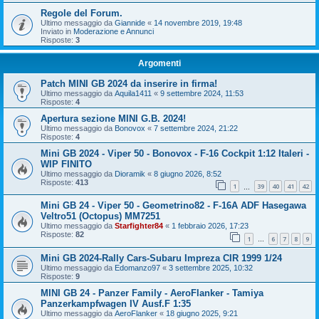
Regole del Forum.
Ultimo messaggio da
Giannide
«
14 novembre 2019, 19:48
Inviato in
Moderazione e Annunci
Risposte:
3
Argomenti
Patch MINI GB 2024 da inserire in firma!
Ultimo messaggio da
Aquila1411
«
9 settembre 2024, 11:53
Risposte:
4
Apertura sezione MINI G.B. 2024!
Ultimo messaggio da
Bonovox
«
7 settembre 2024, 21:22
Risposte:
4
Mini GB 2024 - Viper 50 - Bonovox - F-16 Cockpit 1:12 Italeri -
WIP FINITO
Ultimo messaggio da
Dioramik
«
8 giugno 2026, 8:52
Risposte:
413
1
39
40
41
42
…
Mini GB 24 - Viper 50 - Geometrino82 - F-16A ADF Hasegawa
Veltro51 (Octopus) MM7251
Ultimo messaggio da
Starfighter84
«
1 febbraio 2026, 17:23
Risposte:
82
1
6
7
8
9
…
Mini GB 2024-Rally Cars-Subaru Impreza CIR 1999 1/24
Ultimo messaggio da
Edomanzo97
«
3 settembre 2025, 10:32
Risposte:
9
MINI GB 24 - Panzer Family - AeroFlanker - Tamiya
Panzerkampfwagen IV Ausf.F 1:35
Ultimo messaggio da
AeroFlanker
«
18 giugno 2025, 9:21