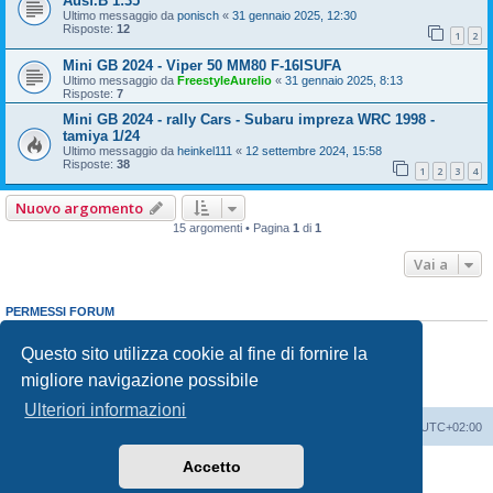
Ausf.B 1:35
Ultimo messaggio da
ponisch
«
31 gennaio 2025, 12:30
Risposte:
12
1
2
Mini GB 2024 - Viper 50 MM80 F-16ISUFA
Ultimo messaggio da
FreestyleAurelio
«
31 gennaio 2025, 8:13
Risposte:
7
Mini GB 2024 - rally Cars - Subaru impreza WRC 1998 -
tamiya 1/24
Ultimo messaggio da
heinkel111
«
12 settembre 2024, 15:58
Risposte:
38
1
2
3
4
Nuovo argomento
15 argomenti • Pagina
1
di
1
Vai a
PERMESSI FORUM
Non puoi
aprire nuovi argomenti
Non puoi
rispondere negli argomenti
Questo sito utilizza cookie al fine di fornire la
Non puoi
modificare i tuoi messaggi
migliore navigazione possibile
Non puoi
cancellare i tuoi messaggi
Non puoi
inviare allegati
Ulteriori informazioni
Indice
Contattaci
Cancella cookie
Tutti gli orari sono
UTC+02:00
Accetto
Creato da
phpBB
® Forum Software © phpBB Limited
Traduzione Italiana
phpBB-Italia.it