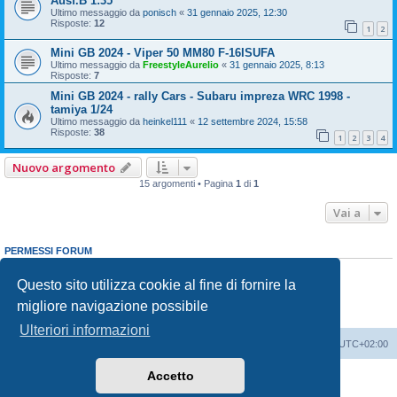
Ausf.B 1:35
Ultimo messaggio da
ponisch
«
31 gennaio 2025, 12:30
Risposte:
12
1
2
Mini GB 2024 - Viper 50 MM80 F-16ISUFA
Ultimo messaggio da
FreestyleAurelio
«
31 gennaio 2025, 8:13
Risposte:
7
Mini GB 2024 - rally Cars - Subaru impreza WRC 1998 -
tamiya 1/24
Ultimo messaggio da
heinkel111
«
12 settembre 2024, 15:58
Risposte:
38
1
2
3
4
Nuovo argomento
15 argomenti • Pagina
1
di
1
Vai a
PERMESSI FORUM
Non puoi
aprire nuovi argomenti
Non puoi
rispondere negli argomenti
Questo sito utilizza cookie al fine di fornire la
Non puoi
modificare i tuoi messaggi
migliore navigazione possibile
Non puoi
cancellare i tuoi messaggi
Non puoi
inviare allegati
Ulteriori informazioni
Indice
Contattaci
Cancella cookie
Tutti gli orari sono
UTC+02:00
Accetto
Creato da
phpBB
® Forum Software © phpBB Limited
Traduzione Italiana
phpBB-Italia.it