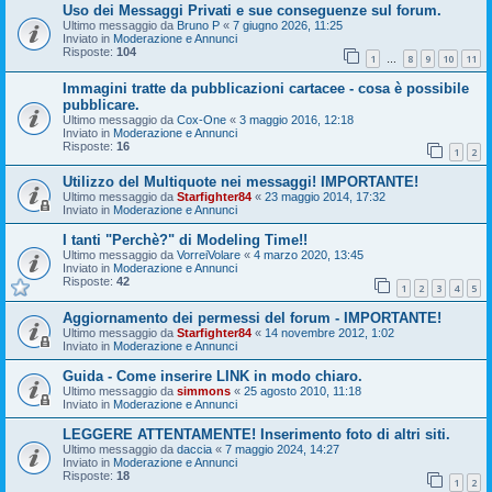
Uso dei Messaggi Privati e sue conseguenze sul forum.
Ultimo messaggio da
Bruno P
«
7 giugno 2026, 11:25
Inviato in
Moderazione e Annunci
Risposte:
104
1
8
9
10
11
…
Immagini tratte da pubblicazioni cartacee - cosa è possibile
pubblicare.
Ultimo messaggio da
Cox-One
«
3 maggio 2016, 12:18
Inviato in
Moderazione e Annunci
Risposte:
16
1
2
Utilizzo del Multiquote nei messaggi! IMPORTANTE!
Ultimo messaggio da
Starfighter84
«
23 maggio 2014, 17:32
Inviato in
Moderazione e Annunci
I tanti "Perchè?" di Modeling Time!!
Ultimo messaggio da
VorreiVolare
«
4 marzo 2020, 13:45
Inviato in
Moderazione e Annunci
Risposte:
42
1
2
3
4
5
Aggiornamento dei permessi del forum - IMPORTANTE!
Ultimo messaggio da
Starfighter84
«
14 novembre 2012, 1:02
Inviato in
Moderazione e Annunci
Guida - Come inserire LINK in modo chiaro.
Ultimo messaggio da
simmons
«
25 agosto 2010, 11:18
Inviato in
Moderazione e Annunci
LEGGERE ATTENTAMENTE! Inserimento foto di altri siti.
Ultimo messaggio da
daccia
«
7 maggio 2024, 14:27
Inviato in
Moderazione e Annunci
Risposte:
18
1
2