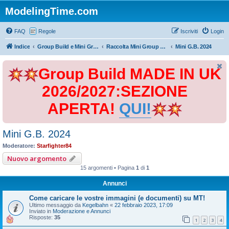
ModelingTime.com
FAQ
Regole
Iscriviti
Login
Indice
Group Build e Mini Group Build
Raccolta Mini Group Build
Mini G.B. 2024
Group Build MADE IN UK
2026/2027:SEZIONE
APERTA!
QUI!
Mini G.B. 2024
Moderatore:
Starfighter84
Nuovo argomento
15 argomenti • Pagina
1
di
1
Annunci
Come caricare le vostre immagini (e documenti) su MT!
Ultimo messaggio da
Kegelbahn
«
22 febbraio 2023, 17:09
Inviato in
Moderazione e Annunci
Risposte:
35
1
2
3
4