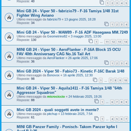
Risposte:
40
1
2
3
4
5
Mini GB 24 - Viper 50 - fabrizio79 - F-16 Tamiya 1/48 31st
Fighter Wing Aviano
Ultimo messaggio da
fabrizio79
«
13 giugno 2025, 18:28
Risposte:
34
1
2
3
4
Mini GB 24 - Viper 50 - MAW89 - F-16 ADF Hasegawa MM.7249
Ultimo messaggio da
Geometrino82
«
3 maggio 2025, 13:00
Risposte:
130
1
11
12
13
14
…
MINI GB 24 - Viper 50 - AeroFlanker - F-16A Block 15 OCU
FAV 40th Anniversary CAG No.16 Tail Art
Ultimo messaggio da
AeroFlanker
«
26 aprile 2025, 17:06
Risposte:
36
1
2
3
4
Mini GB 2024 - Viper 50 - Fabio73 - Kinetic F-16C Barak 1/48
Ultimo messaggio da
Bonovox
«
16 aprile 2025, 12:30
Risposte:
98
1
7
8
9
10
…
Mini GB 24 - Viper 50 - Aquila1411 - F-16 Tamiya 1/48 "64th
Aggressor Squadron"
Ultimo messaggio da
microciccio
«
24 febbraio 2025, 19:26
Risposte:
88
1
6
7
8
9
…
Mini GB 2024 - quali soggetti avete in mente?
Ultimo messaggio da
pitchup
«
13 febbraio 2025, 7:54
Risposte:
61
1
4
5
6
7
…
MINI GB Panzer Family - Ponisch- Takom Panzer kpfw I