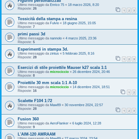
Figurini personalizzati
Ultimo messaggio da
Enrico 75
«
18 marzo 2026, 8:20
Risposte:
26
1
2
3
Tossicità della stampa a resina
Ultimo messaggio da
Fulvio
«
18 giugno 2025, 15:05
Risposte:
7
primi passi 3d
Ultimo messaggio da
nannolo
«
4 marzo 2025, 23:36
Risposte:
5
Esperimenti in stampa 3d.
Ultimo messaggio da
zintus
«
5 febbraio 2025, 8:16
Risposte:
28
1
2
3
Esercizi di stile proiettile Mauser k27 scala 1:1
Ultimo messaggio da
microciccio
«
26 dicembre 2024, 20:46
Risposte:
8
Proiettile 30 mm scala 1:1 A-10
Ultimo messaggio da
microciccio
«
14 dicembre 2024, 18:51
Risposte:
16
1
2
Scalette F104 1:72
Ultimo messaggio da
Maw89
«
30 novembre 2024, 22:57
Risposte:
28
1
2
3
Fusion 360
Ultimo messaggio da
AeroFlanker
«
6 luglio 2024, 12:28
Risposte:
9
L'AIM-120 AMRAAM
Ultimo messaggio da
Maw89
«
27 marzo 2024, 23:54