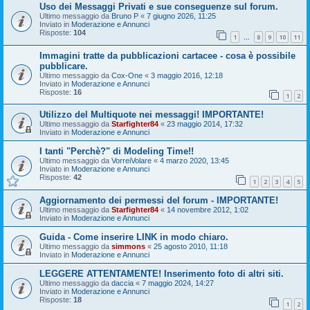
Uso dei Messaggi Privati e sue conseguenze sul forum.
Ultimo messaggio da
Bruno P
«
7 giugno 2026, 11:25
Inviato in
Moderazione e Annunci
Risposte:
104
1
8
9
10
11
…
Immagini tratte da pubblicazioni cartacee - cosa è possibile
pubblicare.
Ultimo messaggio da
Cox-One
«
3 maggio 2016, 12:18
Inviato in
Moderazione e Annunci
Risposte:
16
1
2
Utilizzo del Multiquote nei messaggi! IMPORTANTE!
Ultimo messaggio da
Starfighter84
«
23 maggio 2014, 17:32
Inviato in
Moderazione e Annunci
I tanti "Perchè?" di Modeling Time!!
Ultimo messaggio da
VorreiVolare
«
4 marzo 2020, 13:45
Inviato in
Moderazione e Annunci
Risposte:
42
1
2
3
4
5
Aggiornamento dei permessi del forum - IMPORTANTE!
Ultimo messaggio da
Starfighter84
«
14 novembre 2012, 1:02
Inviato in
Moderazione e Annunci
Guida - Come inserire LINK in modo chiaro.
Ultimo messaggio da
simmons
«
25 agosto 2010, 11:18
Inviato in
Moderazione e Annunci
LEGGERE ATTENTAMENTE! Inserimento foto di altri siti.
Ultimo messaggio da
daccia
«
7 maggio 2024, 14:27
Inviato in
Moderazione e Annunci
Risposte:
18
1
2