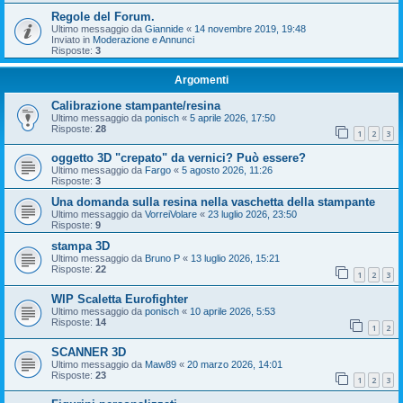
Regole del Forum.
Ultimo messaggio da
Giannide
«
14 novembre 2019, 19:48
Inviato in
Moderazione e Annunci
Risposte:
3
Argomenti
Calibrazione stampante/resina
Ultimo messaggio da
ponisch
«
5 aprile 2026, 17:50
Risposte:
28
1
2
3
oggetto 3D "crepato" da vernici? Può essere?
Ultimo messaggio da
Fargo
«
5 agosto 2026, 11:26
Risposte:
3
Una domanda sulla resina nella vaschetta della stampante
Ultimo messaggio da
VorreiVolare
«
23 luglio 2026, 23:50
Risposte:
9
stampa 3D
Ultimo messaggio da
Bruno P
«
13 luglio 2026, 15:21
Risposte:
22
1
2
3
WIP Scaletta Eurofighter
Ultimo messaggio da
ponisch
«
10 aprile 2026, 5:53
Risposte:
14
1
2
SCANNER 3D
Ultimo messaggio da
Maw89
«
20 marzo 2026, 14:01
Risposte:
23
1
2
3