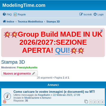
ModelingTime.com
FAQ
Regole
Iscriviti
Login
Indice
Tecnica Modellistica
Stampa 3D
Group Build MADE IN UK
2026/2027:SEZIONE
APERTA!
QUI!
Stampa 3D
Moderatore:
FreestyleAurelio
Nuovo argomento
20 argomenti • Pagina
1
di
1
Annunci
Come caricare le vostre immagini (e documenti) su MT!
Ultimo messaggio da
Kegelbahn
«
22 febbraio 2023, 17:09
Inviato in
Moderazione e Annunci
Risposte:
35
1
2
3
4