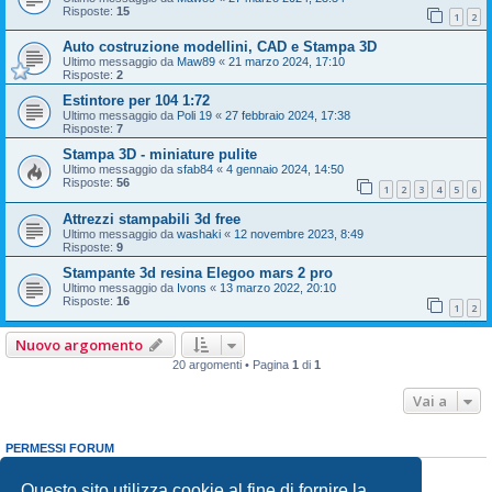
Risposte:
15
1
2
Auto costruzione modellini, CAD e Stampa 3D
Ultimo messaggio da
Maw89
«
21 marzo 2024, 17:10
Risposte:
2
Estintore per 104 1:72
Ultimo messaggio da
Poli 19
«
27 febbraio 2024, 17:38
Risposte:
7
Stampa 3D - miniature pulite
Ultimo messaggio da
sfab84
«
4 gennaio 2024, 14:50
Risposte:
56
1
2
3
4
5
6
Attrezzi stampabili 3d free
Ultimo messaggio da
washaki
«
12 novembre 2023, 8:49
Risposte:
9
Stampante 3d resina Elegoo mars 2 pro
Ultimo messaggio da
Ivons
«
13 marzo 2022, 20:10
Risposte:
16
1
2
Nuovo argomento
20 argomenti • Pagina
1
di
1
Vai a
PERMESSI FORUM
Non puoi
aprire nuovi argomenti
Non puoi
rispondere negli argomenti
Questo sito utilizza cookie al fine di fornire la