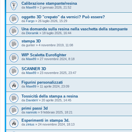
Calibrazione stampante/resina
da
Maw89
»
2 gennaio 2026, 21:52
oggetto 3D "crepato" da vernici? Può essere?
da
Fargo
»
26 luglio 2026, 15:29
Una domanda sulla resina nella vaschetta della stampante
da
Dioramik
»
18 luglio 2026, 16:44
stampa 3D
da
gunter
»
4 novembre 2019, 11:08
WIP Scaletta Eurofighter
da
Maw89
»
27 novembre 2024, 8:18
SCANNER 3D
da
Maw89
»
23 novembre 2025, 23:47
Figurini personalizzati
da
Maw89
»
11 aprile 2024, 23:09
Tossicità della stampa a resina
da
DavideV
»
20 aprile 2025, 14:45
primi passi 3d
da
nannolo
»
9 febbraio 2025, 18:21
Esperimenti in stampa 3d.
da
zintus
»
24 novembre 2024, 18:13