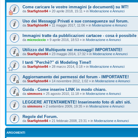
Come caricare le vostre immagini (e documenti) su MT!
da
Starfighter84
»
20 aprile 2018, 15:11
» in
Moderazione e Annunci
Uso dei Messaggi Privati e sue conseguenze sul forum.
da
Starfighter84
»
11 maggio 2017, 11:06
» in
Moderazione e Annunci
Immagini tratte da pubblicazioni cartacee - cosa è possibile
da
microciccio
»
9 aprile 2016, 18:53
» in
Moderazione e Annunci
Utilizzo del Multiquote nei messaggi! IMPORTANTE!
da
Starfighter84
»
23 maggio 2014, 17:32
» in
Moderazione e Annunci
I tanti "Perchè?" di Modeling Time!!
da
Starfighter84
»
28 marzo 2014, 0:18
» in
Moderazione e Annunci
Aggiornamento dei permessi del forum - IMPORTANTE!
da
Starfighter84
»
14 novembre 2012, 1:02
» in
Moderazione e Annunci
Guida - Come inserire LINK in modo chiaro.
da
simmons
»
25 agosto 2010, 11:18
» in
Moderazione e Annunci
LEGGERE ATTENTAMENTE! Inserimento foto di altri siti.
da
simmons
»
2 settembre 2009, 19:35
» in
Moderazione e Annunci
Regole del Forum.
da
Starfighter84
»
21 febbraio 2008, 23:31
» in
Moderazione e Annunci
ARGOMENTI