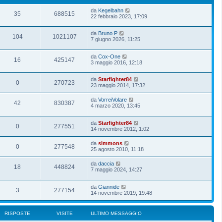
da
Kegelbahn
35
688515
22 febbraio 2023, 17:09
da
Bruno P
104
1021107
7 giugno 2026, 11:25
da
Cox-One
16
425147
3 maggio 2016, 12:18
da
Starfighter84
0
270723
23 maggio 2014, 17:32
da
VorreiVolare
42
830387
4 marzo 2020, 13:45
da
Starfighter84
0
277551
14 novembre 2012, 1:02
da
simmons
0
277548
25 agosto 2010, 11:18
da
daccia
18
448824
7 maggio 2024, 14:27
da
Giannide
3
277154
14 novembre 2019, 19:48
RISPOSTE
VISITE
ULTIMO MESSAGGIO