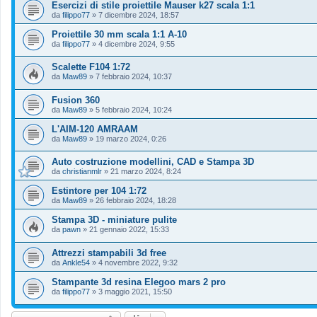
Esercizi di stile proiettile Mauser k27 scala 1:1
da
filippo77
»
7 dicembre 2024, 18:57
Proiettile 30 mm scala 1:1 A-10
da
filippo77
»
4 dicembre 2024, 9:55
Scalette F104 1:72
da
Maw89
»
7 febbraio 2024, 10:37
Fusion 360
da
Maw89
»
5 febbraio 2024, 10:24
L'AIM-120 AMRAAM
da
Maw89
»
19 marzo 2024, 0:26
Auto costruzione modellini, CAD e Stampa 3D
da
christianmlr
»
21 marzo 2024, 8:24
Estintore per 104 1:72
da
Maw89
»
26 febbraio 2024, 18:28
Stampa 3D - miniature pulite
da
pawn
»
21 gennaio 2022, 15:33
Attrezzi stampabili 3d free
da
Ankle54
»
4 novembre 2022, 9:32
Stampante 3d resina Elegoo mars 2 pro
da
filippo77
»
3 maggio 2021, 15:50