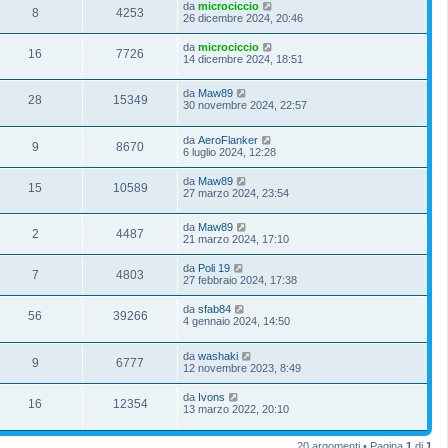
da
microciccio
8
4253
26 dicembre 2024, 20:46
da
microciccio
16
7726
14 dicembre 2024, 18:51
da
Maw89
28
15349
30 novembre 2024, 22:57
da
AeroFlanker
9
8670
6 luglio 2024, 12:28
da
Maw89
15
10589
27 marzo 2024, 23:54
da
Maw89
2
4487
21 marzo 2024, 17:10
da
Poli 19
7
4803
27 febbraio 2024, 17:38
da
sfab84
56
39266
4 gennaio 2024, 14:50
da
washaki
9
6777
12 novembre 2023, 8:49
da
Ivons
16
12354
13 marzo 2022, 20:10
20 argomenti • Pagina
1
di
1