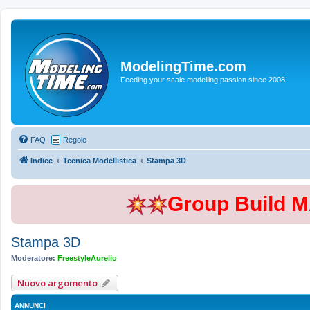
ModelingTime.com
Feeding your scale modelling passion since 2008!
FAQ
Regole
Indice
Tecnica Modellistica
Stampa 3D
Group Build 
Stampa 3D
Moderatore:
FreestyleAurelio
Nuovo argomento
ANNUNCI