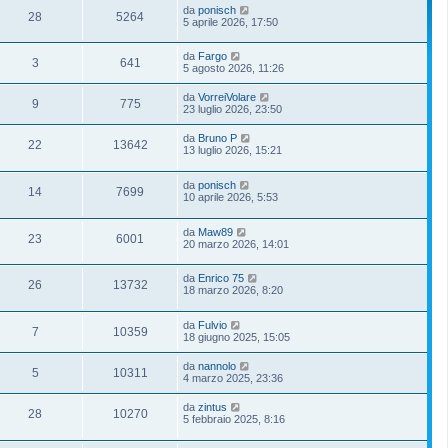
da
ponisch
28
5264
5 aprile 2026, 17:50
da
Fargo
3
641
5 agosto 2026, 11:26
da
VorreiVolare
9
775
23 luglio 2026, 23:50
da
Bruno P
22
13642
13 luglio 2026, 15:21
da
ponisch
14
7699
10 aprile 2026, 5:53
da
Maw89
23
6001
20 marzo 2026, 14:01
da
Enrico 75
26
13732
18 marzo 2026, 8:20
da
Fulvio
7
10359
18 giugno 2025, 15:05
da
nannolo
5
10311
4 marzo 2025, 23:36
da
zintus
28
10270
5 febbraio 2025, 8:16