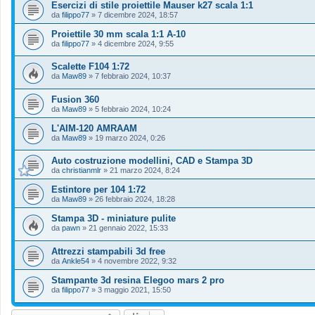
Esercizi di stile proiettile Mauser k27 scala 1:1
da
filippo77
»
7 dicembre 2024, 18:57
Proiettile 30 mm scala 1:1 A-10
da
filippo77
»
4 dicembre 2024, 9:55
Scalette F104 1:72
da
Maw89
»
7 febbraio 2024, 10:37
Fusion 360
da
Maw89
»
5 febbraio 2024, 10:24
L'AIM-120 AMRAAM
da
Maw89
»
19 marzo 2024, 0:26
Auto costruzione modellini, CAD e Stampa 3D
da
christianmlr
»
21 marzo 2024, 8:24
Estintore per 104 1:72
da
Maw89
»
26 febbraio 2024, 18:28
Stampa 3D - miniature pulite
da
pawn
»
21 gennaio 2022, 15:33
Attrezzi stampabili 3d free
da
Ankle54
»
4 novembre 2022, 9:32
Stampante 3d resina Elegoo mars 2 pro
da
filippo77
»
3 maggio 2021, 15:50