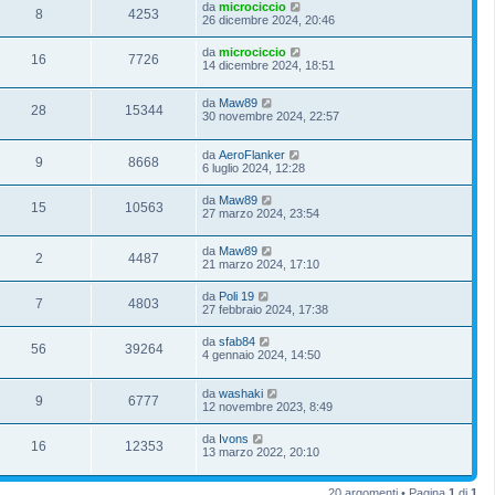
da
microciccio
8
4253
26 dicembre 2024, 20:46
da
microciccio
16
7726
14 dicembre 2024, 18:51
da
Maw89
28
15344
30 novembre 2024, 22:57
da
AeroFlanker
9
8668
6 luglio 2024, 12:28
da
Maw89
15
10563
27 marzo 2024, 23:54
da
Maw89
2
4487
21 marzo 2024, 17:10
da
Poli 19
7
4803
27 febbraio 2024, 17:38
da
sfab84
56
39264
4 gennaio 2024, 14:50
da
washaki
9
6777
12 novembre 2023, 8:49
da
Ivons
16
12353
13 marzo 2022, 20:10
20 argomenti • Pagina
1
di
1