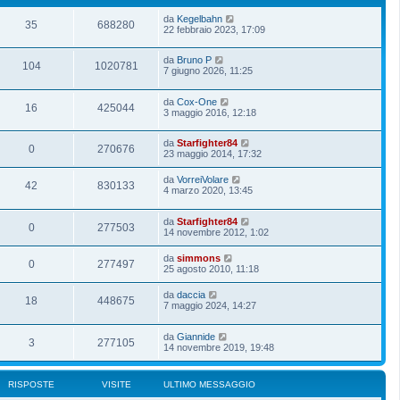
da
Kegelbahn
35
688280
22 febbraio 2023, 17:09
da
Bruno P
104
1020781
7 giugno 2026, 11:25
da
Cox-One
16
425044
3 maggio 2016, 12:18
da
Starfighter84
0
270676
23 maggio 2014, 17:32
da
VorreiVolare
42
830133
4 marzo 2020, 13:45
da
Starfighter84
0
277503
14 novembre 2012, 1:02
da
simmons
0
277497
25 agosto 2010, 11:18
da
daccia
18
448675
7 maggio 2024, 14:27
da
Giannide
3
277105
14 novembre 2019, 19:48
RISPOSTE
VISITE
ULTIMO MESSAGGIO