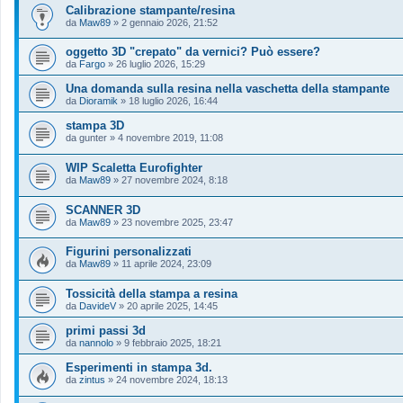
Calibrazione stampante/resina
da
Maw89
»
2 gennaio 2026, 21:52
oggetto 3D "crepato" da vernici? Può essere?
da
Fargo
»
26 luglio 2026, 15:29
Una domanda sulla resina nella vaschetta della stampante
da
Dioramik
»
18 luglio 2026, 16:44
stampa 3D
da
gunter
»
4 novembre 2019, 11:08
WIP Scaletta Eurofighter
da
Maw89
»
27 novembre 2024, 8:18
SCANNER 3D
da
Maw89
»
23 novembre 2025, 23:47
Figurini personalizzati
da
Maw89
»
11 aprile 2024, 23:09
Tossicità della stampa a resina
da
DavideV
»
20 aprile 2025, 14:45
primi passi 3d
da
nannolo
»
9 febbraio 2025, 18:21
Esperimenti in stampa 3d.
da
zintus
»
24 novembre 2024, 18:13