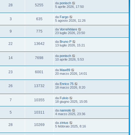
da
ponisch
28
5255
5 aprile 2026, 17:50
da
Fargo
3
635
5 agosto 2026, 11:26
da
VorreiVolare
9
775
23 luglio 2026, 23:50
da
Bruno P
22
13642
13 luglio 2026, 15:21
da
ponisch
14
7698
10 aprile 2026, 5:53
da
Maw89
23
6001
20 marzo 2026, 14:01
da
Enrico 75
26
13732
18 marzo 2026, 8:20
da
Fulvio
7
10355
18 giugno 2025, 15:05
da
nannolo
5
10311
4 marzo 2025, 23:36
da
zintus
28
10269
5 febbraio 2025, 8:16