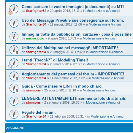
Come caricare le vostre immagini (e documenti) su MT!
da
Starfighter84
»
20 aprile 2018, 15:11
» in
Moderazione e Annunci
Uso dei Messaggi Privati e sue conseguenze sul forum.
da
Starfighter84
»
11 maggio 2017, 11:06
» in
Moderazione e Annunci
Immagini tratte da pubblicazioni cartacee - cosa è possibile
da
microciccio
»
9 aprile 2016, 18:53
» in
Moderazione e Annunci
Utilizzo del Multiquote nei messaggi! IMPORTANTE!
da
Starfighter84
»
23 maggio 2014, 17:32
» in
Moderazione e Annunci
I tanti "Perchè?" di Modeling Time!!
da
Starfighter84
»
28 marzo 2014, 0:18
» in
Moderazione e Annunci
Aggiornamento dei permessi del forum - IMPORTANTE!
da
Starfighter84
»
14 novembre 2012, 1:02
» in
Moderazione e Annunci
Guida - Come inserire LINK in modo chiaro.
da
simmons
»
25 agosto 2010, 11:18
» in
Moderazione e Annunci
LEGGERE ATTENTAMENTE! Inserimento foto di altri siti.
da
simmons
»
2 settembre 2009, 19:35
» in
Moderazione e Annunci
Regole del Forum.
da
Starfighter84
»
21 febbraio 2008, 23:31
» in
Moderazione e Annunci
ARGOMENTI