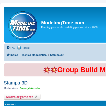
ModelingTime.com
Feeding your scale modelling passion since 2008!
FAQ
Regole
Indice
Tecnica Modellistica
Stampa 3D
Group Build 
Stampa 3D
Moderatore:
FreestyleAurelio
Nuovo argomento
ANNUNCI