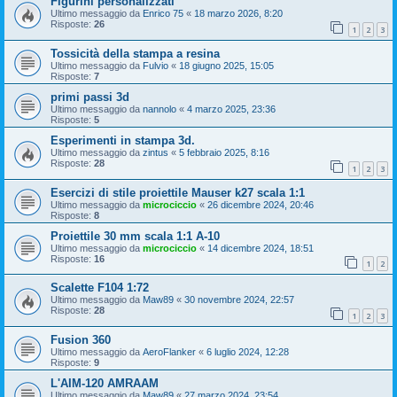
Figurini personalizzati
Ultimo messaggio da
Enrico 75
«
18 marzo 2026, 8:20
Risposte:
26
1
2
3
Tossicità della stampa a resina
Ultimo messaggio da
Fulvio
«
18 giugno 2025, 15:05
Risposte:
7
primi passi 3d
Ultimo messaggio da
nannolo
«
4 marzo 2025, 23:36
Risposte:
5
Esperimenti in stampa 3d.
Ultimo messaggio da
zintus
«
5 febbraio 2025, 8:16
Risposte:
28
1
2
3
Esercizi di stile proiettile Mauser k27 scala 1:1
Ultimo messaggio da
microciccio
«
26 dicembre 2024, 20:46
Risposte:
8
Proiettile 30 mm scala 1:1 A-10
Ultimo messaggio da
microciccio
«
14 dicembre 2024, 18:51
Risposte:
16
1
2
Scalette F104 1:72
Ultimo messaggio da
Maw89
«
30 novembre 2024, 22:57
Risposte:
28
1
2
3
Fusion 360
Ultimo messaggio da
AeroFlanker
«
6 luglio 2024, 12:28
Risposte:
9
L'AIM-120 AMRAAM
Ultimo messaggio da
Maw89
«
27 marzo 2024, 23:54