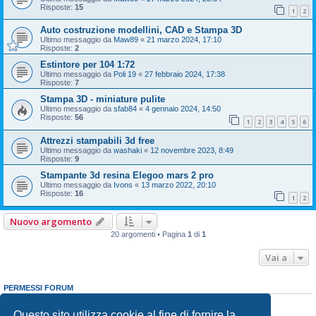
Risposte:
15
1
2
Auto costruzione modellini, CAD e Stampa 3D
Ultimo messaggio da
Maw89
«
21 marzo 2024, 17:10
Risposte:
2
Estintore per 104 1:72
Ultimo messaggio da
Poli 19
«
27 febbraio 2024, 17:38
Risposte:
7
Stampa 3D - miniature pulite
Ultimo messaggio da
sfab84
«
4 gennaio 2024, 14:50
Risposte:
56
1
2
3
4
5
6
Attrezzi stampabili 3d free
Ultimo messaggio da
washaki
«
12 novembre 2023, 8:49
Risposte:
9
Stampante 3d resina Elegoo mars 2 pro
Ultimo messaggio da
Ivons
«
13 marzo 2022, 20:10
Risposte:
16
1
2
Nuovo argomento
20 argomenti • Pagina
1
di
1
Vai a
PERMESSI FORUM
Non puoi
aprire nuovi argomenti
Non puoi
rispondere negli argomenti
Questo sito utilizza cookie al fine di fornire la