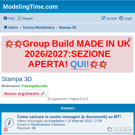
ModelingTime.com
FAQ
Regole
Iscriviti
Login
Indice
Tecnica Modellistica
Stampa 3D
Group Build MADE IN UK
2026/2027:SEZIONE
APERTA!
QUI!
Stampa 3D
Moderatore:
FreestyleAurelio
Nuovo argomento
20 argomenti • Pagina
1
di
1
Annunci
Come caricare le vostre immagini (e documenti) su MT!
Ultimo messaggio da
Kegelbahn
«
22 febbraio 2023, 17:09
Inviato in
Moderazione e Annunci
Risposte:
35
1
2
3
4