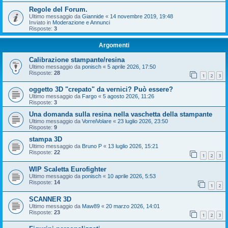
Regole del Forum.
Ultimo messaggio da
Giannide
«
14 novembre 2019, 19:48
Inviato in
Moderazione e Annunci
Risposte:
3
Argomenti
Calibrazione stampante/resina
Ultimo messaggio da
ponisch
«
5 aprile 2026, 17:50
Risposte:
28
1
2
3
oggetto 3D "crepato" da vernici? Può essere?
Ultimo messaggio da
Fargo
«
5 agosto 2026, 11:26
Risposte:
3
Una domanda sulla resina nella vaschetta della stampante
Ultimo messaggio da
VorreiVolare
«
23 luglio 2026, 23:50
Risposte:
9
stampa 3D
Ultimo messaggio da
Bruno P
«
13 luglio 2026, 15:21
Risposte:
22
1
2
3
WIP Scaletta Eurofighter
Ultimo messaggio da
ponisch
«
10 aprile 2026, 5:53
Risposte:
14
1
2
SCANNER 3D
Ultimo messaggio da
Maw89
«
20 marzo 2026, 14:01
Risposte:
23
1
2
3