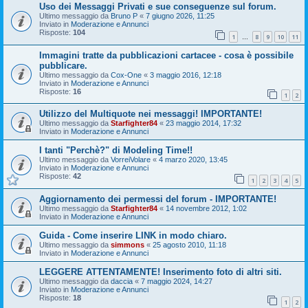
Uso dei Messaggi Privati e sue conseguenze sul forum.
Ultimo messaggio da
Bruno P
«
7 giugno 2026, 11:25
Inviato in
Moderazione e Annunci
Risposte:
104
1
8
9
10
11
…
Immagini tratte da pubblicazioni cartacee - cosa è possibile
pubblicare.
Ultimo messaggio da
Cox-One
«
3 maggio 2016, 12:18
Inviato in
Moderazione e Annunci
Risposte:
16
1
2
Utilizzo del Multiquote nei messaggi! IMPORTANTE!
Ultimo messaggio da
Starfighter84
«
23 maggio 2014, 17:32
Inviato in
Moderazione e Annunci
I tanti "Perchè?" di Modeling Time!!
Ultimo messaggio da
VorreiVolare
«
4 marzo 2020, 13:45
Inviato in
Moderazione e Annunci
Risposte:
42
1
2
3
4
5
Aggiornamento dei permessi del forum - IMPORTANTE!
Ultimo messaggio da
Starfighter84
«
14 novembre 2012, 1:02
Inviato in
Moderazione e Annunci
Guida - Come inserire LINK in modo chiaro.
Ultimo messaggio da
simmons
«
25 agosto 2010, 11:18
Inviato in
Moderazione e Annunci
LEGGERE ATTENTAMENTE! Inserimento foto di altri siti.
Ultimo messaggio da
daccia
«
7 maggio 2024, 14:27
Inviato in
Moderazione e Annunci
Risposte:
18
1
2