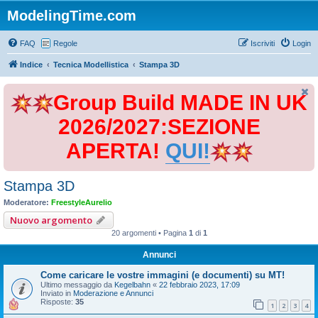
ModelingTime.com
FAQ
Regole
Iscriviti
Login
Indice
Tecnica Modellistica
Stampa 3D
Group Build MADE IN UK
2026/2027:SEZIONE
APERTA!
QUI!
Stampa 3D
Moderatore:
FreestyleAurelio
Nuovo argomento
20 argomenti • Pagina
1
di
1
Annunci
Come caricare le vostre immagini (e documenti) su MT!
Ultimo messaggio da
Kegelbahn
«
22 febbraio 2023, 17:09
Inviato in
Moderazione e Annunci
Risposte:
35
1
2
3
4