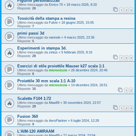
Figurini personalizzati
Ultimo messaggio da
Enrico 75
«
18 marzo 2026, 8:20
Risposte:
26
1
2
3
Tossicità della stampa a resina
Ultimo messaggio da
Fulvio
«
18 giugno 2025, 15:05
Risposte:
7
primi passi 3d
Ultimo messaggio da
nannolo
«
4 marzo 2025, 23:36
Risposte:
5
Esperimenti in stampa 3d.
Ultimo messaggio da
zintus
«
5 febbraio 2025, 8:16
Risposte:
28
1
2
3
Esercizi di stile proiettile Mauser k27 scala 1:1
Ultimo messaggio da
microciccio
«
26 dicembre 2024, 20:46
Risposte:
8
Proiettile 30 mm scala 1:1 A-10
Ultimo messaggio da
microciccio
«
14 dicembre 2024, 18:51
Risposte:
16
1
2
Scalette F104 1:72
Ultimo messaggio da
Maw89
«
30 novembre 2024, 22:57
Risposte:
28
1
2
3
Fusion 360
Ultimo messaggio da
AeroFlanker
«
6 luglio 2024, 12:28
Risposte:
9
L'AIM-120 AMRAAM
Ultimo messaggio da
Maw89
«
27 marzo 2024, 23:54