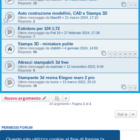
Risposte:
15
1
2
Auto costruzione modellini, CAD e Stampa 3D
Ultimo messaggio da
Maw89
«
21 marzo 2024, 17:10
Risposte:
2
Estintore per 104 1:72
Ultimo messaggio da
Poli 19
«
27 febbraio 2024, 17:38
Risposte:
7
Stampa 3D - miniature pulite
Ultimo messaggio da
sfab84
«
4 gennaio 2024, 14:50
Risposte:
56
1
2
3
4
5
6
Attrezzi stampabili 3d free
Ultimo messaggio da
washaki
«
12 novembre 2023, 8:49
Risposte:
9
Stampante 3d resina Elegoo mars 2 pro
Ultimo messaggio da
Ivons
«
13 marzo 2022, 20:10
Risposte:
16
1
2
Nuovo argomento
20 argomenti • Pagina
1
di
1
Vai a
PERMESSI FORUM
Non puoi
aprire nuovi argomenti
Non puoi
rispondere negli argomenti
Questo sito utilizza cookie al fine di fornire la