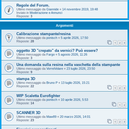
Regole del Forum.
Ultimo messaggio da
Giannide
«
14 novembre 2019, 19:48
Inviato in
Moderazione e Annunci
Risposte:
3
Argomenti
Calibrazione stampante/resina
Ultimo messaggio da
ponisch
«
5 aprile 2026, 17:50
Risposte:
28
1
2
3
oggetto 3D "crepato" da vernici? Può essere?
Ultimo messaggio da
Fargo
«
5 agosto 2026, 11:26
Risposte:
3
Una domanda sulla resina nella vaschetta della stampante
Ultimo messaggio da
VorreiVolare
«
23 luglio 2026, 23:50
Risposte:
9
stampa 3D
Ultimo messaggio da
Bruno P
«
13 luglio 2026, 15:21
Risposte:
22
1
2
3
WIP Scaletta Eurofighter
Ultimo messaggio da
ponisch
«
10 aprile 2026, 5:53
Risposte:
14
1
2
SCANNER 3D
Ultimo messaggio da
Maw89
«
20 marzo 2026, 14:01
Risposte:
23
1
2
3