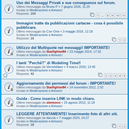
Uso dei Messaggi Privati e sue conseguenze sul forum.
Ultimo messaggio da
Bruno P
«
7 giugno 2026, 11:25
Inviato in
Moderazione e Annunci
Risposte:
104
1
8
9
10
11
…
Immagini tratte da pubblicazioni cartacee - cosa è possibile
pubblicare.
Ultimo messaggio da
Cox-One
«
3 maggio 2016, 12:18
Inviato in
Moderazione e Annunci
Risposte:
16
1
2
Utilizzo del Multiquote nei messaggi! IMPORTANTE!
Ultimo messaggio da
Starfighter84
«
23 maggio 2014, 17:32
Inviato in
Moderazione e Annunci
I tanti "Perchè?" di Modeling Time!!
Ultimo messaggio da
VorreiVolare
«
4 marzo 2020, 13:45
Inviato in
Moderazione e Annunci
Risposte:
42
1
2
3
4
5
Aggiornamento dei permessi del forum - IMPORTANTE!
Ultimo messaggio da
Starfighter84
«
14 novembre 2012, 1:02
Inviato in
Moderazione e Annunci
Guida - Come inserire LINK in modo chiaro.
Ultimo messaggio da
simmons
«
25 agosto 2010, 11:18
Inviato in
Moderazione e Annunci
LEGGERE ATTENTAMENTE! Inserimento foto di altri siti.
Ultimo messaggio da
daccia
«
7 maggio 2024, 14:27
Inviato in
Moderazione e Annunci
Risposte:
18
1
2