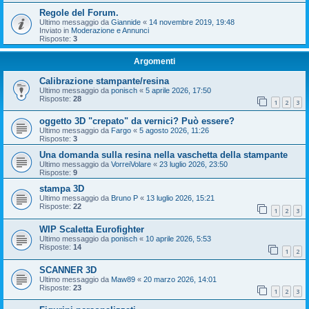
Regole del Forum.
Ultimo messaggio da
Giannide
«
14 novembre 2019, 19:48
Inviato in
Moderazione e Annunci
Risposte:
3
Argomenti
Calibrazione stampante/resina
Ultimo messaggio da
ponisch
«
5 aprile 2026, 17:50
Risposte:
28
1
2
3
oggetto 3D "crepato" da vernici? Può essere?
Ultimo messaggio da
Fargo
«
5 agosto 2026, 11:26
Risposte:
3
Una domanda sulla resina nella vaschetta della stampante
Ultimo messaggio da
VorreiVolare
«
23 luglio 2026, 23:50
Risposte:
9
stampa 3D
Ultimo messaggio da
Bruno P
«
13 luglio 2026, 15:21
Risposte:
22
1
2
3
WIP Scaletta Eurofighter
Ultimo messaggio da
ponisch
«
10 aprile 2026, 5:53
Risposte:
14
1
2
SCANNER 3D
Ultimo messaggio da
Maw89
«
20 marzo 2026, 14:01
Risposte:
23
1
2
3