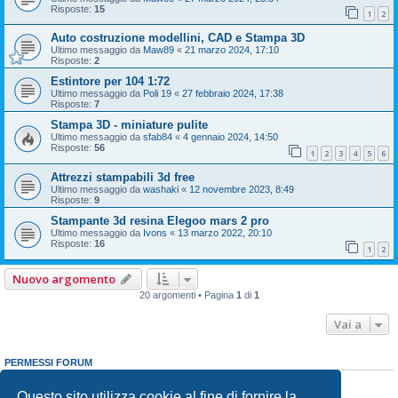
Risposte:
15
1
2
Auto costruzione modellini, CAD e Stampa 3D
Ultimo messaggio da
Maw89
«
21 marzo 2024, 17:10
Risposte:
2
Estintore per 104 1:72
Ultimo messaggio da
Poli 19
«
27 febbraio 2024, 17:38
Risposte:
7
Stampa 3D - miniature pulite
Ultimo messaggio da
sfab84
«
4 gennaio 2024, 14:50
Risposte:
56
1
2
3
4
5
6
Attrezzi stampabili 3d free
Ultimo messaggio da
washaki
«
12 novembre 2023, 8:49
Risposte:
9
Stampante 3d resina Elegoo mars 2 pro
Ultimo messaggio da
Ivons
«
13 marzo 2022, 20:10
Risposte:
16
1
2
Nuovo argomento
20 argomenti • Pagina
1
di
1
Vai a
PERMESSI FORUM
Non puoi
aprire nuovi argomenti
Non puoi
rispondere negli argomenti
Questo sito utilizza cookie al fine di fornire la