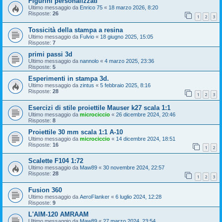
Figurini personalizzati
Ultimo messaggio da
Enrico 75
«
18 marzo 2026, 8:20
Risposte:
26
1
2
3
Tossicità della stampa a resina
Ultimo messaggio da
Fulvio
«
18 giugno 2025, 15:05
Risposte:
7
primi passi 3d
Ultimo messaggio da
nannolo
«
4 marzo 2025, 23:36
Risposte:
5
Esperimenti in stampa 3d.
Ultimo messaggio da
zintus
«
5 febbraio 2025, 8:16
Risposte:
28
1
2
3
Esercizi di stile proiettile Mauser k27 scala 1:1
Ultimo messaggio da
microciccio
«
26 dicembre 2024, 20:46
Risposte:
8
Proiettile 30 mm scala 1:1 A-10
Ultimo messaggio da
microciccio
«
14 dicembre 2024, 18:51
Risposte:
16
1
2
Scalette F104 1:72
Ultimo messaggio da
Maw89
«
30 novembre 2024, 22:57
Risposte:
28
1
2
3
Fusion 360
Ultimo messaggio da
AeroFlanker
«
6 luglio 2024, 12:28
Risposte:
9
L'AIM-120 AMRAAM
Ultimo messaggio da
Maw89
«
27 marzo 2024, 23:54