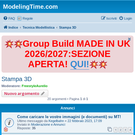
ModelingTime.com
FAQ
Regole
Iscriviti
Login
Indice
Tecnica Modellistica
Stampa 3D
Group Build MADE IN UK
2026/2027:SEZIONE
APERTA!
QUI!
Stampa 3D
Moderatore:
FreestyleAurelio
Nuovo argomento
20 argomenti • Pagina
1
di
1
Annunci
Come caricare le vostre immagini (e documenti) su MT!
Ultimo messaggio da
Kegelbahn
«
22 febbraio 2023, 17:09
Inviato in
Moderazione e Annunci
Risposte:
35
1
2
3
4