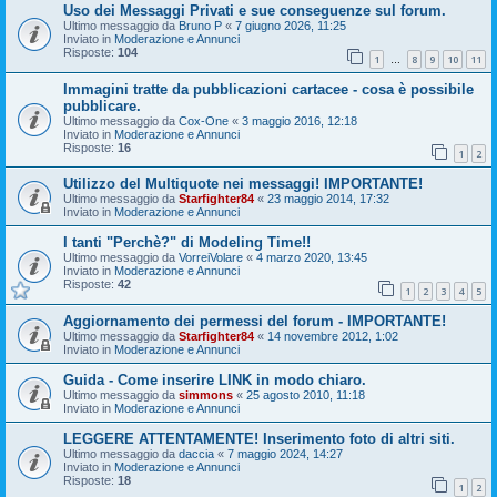
Uso dei Messaggi Privati e sue conseguenze sul forum.
Ultimo messaggio da
Bruno P
«
7 giugno 2026, 11:25
Inviato in
Moderazione e Annunci
Risposte:
104
1
8
9
10
11
…
Immagini tratte da pubblicazioni cartacee - cosa è possibile
pubblicare.
Ultimo messaggio da
Cox-One
«
3 maggio 2016, 12:18
Inviato in
Moderazione e Annunci
Risposte:
16
1
2
Utilizzo del Multiquote nei messaggi! IMPORTANTE!
Ultimo messaggio da
Starfighter84
«
23 maggio 2014, 17:32
Inviato in
Moderazione e Annunci
I tanti "Perchè?" di Modeling Time!!
Ultimo messaggio da
VorreiVolare
«
4 marzo 2020, 13:45
Inviato in
Moderazione e Annunci
Risposte:
42
1
2
3
4
5
Aggiornamento dei permessi del forum - IMPORTANTE!
Ultimo messaggio da
Starfighter84
«
14 novembre 2012, 1:02
Inviato in
Moderazione e Annunci
Guida - Come inserire LINK in modo chiaro.
Ultimo messaggio da
simmons
«
25 agosto 2010, 11:18
Inviato in
Moderazione e Annunci
LEGGERE ATTENTAMENTE! Inserimento foto di altri siti.
Ultimo messaggio da
daccia
«
7 maggio 2024, 14:27
Inviato in
Moderazione e Annunci
Risposte:
18
1
2