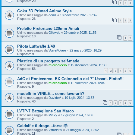
Risposte:
20
1
2
3
Goku 3D Printed Anime Style
Ultimo messaggio da
denis
«
18 novembre 2025, 17:42
Risposte:
26
1
2
3
Prefetto Pretoriano 120mm Amati
Ultimo messaggio da
Ollyweb
«
29 ottobre 2025, 11:56
Risposte:
13
1
2
Pilota Luftwaffe 1/48
Ultimo messaggio da
VorreiVolare
«
22 marzo 2025, 16:29
Risposte:
9
Plastico di un progetto self-made
Ultimo messaggio da
microciccio
«
15 dicembre 2024, 11:30
Risposte:
53
1
2
3
4
5
6
AdC di Pontecorvo, EX Colonnello del 7° Ussari. Finito!!!
Ultimo messaggio da
microciccio
«
11 dicembre 2024, 0:04
Risposte:
9
modelli in VINILE... come lavorarli?
Ultimo messaggio da
DavideV
«
10 luglio 2024, 13:37
Risposte:
40
1
2
3
4
5
LVTP-7 Battaglione San Marco
Ultimo messaggio da
Micky
«
17 giugno 2024, 16:06
Risposte:
2
Galdalf e il drago...forse 🤣
Ultimo messaggio da
Vittorio69
«
27 maggio 2024, 12:52
Risposte:
11