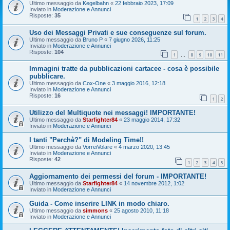
Ultimo messaggio da
Kegelbahn
«
22 febbraio 2023, 17:09
Inviato in
Moderazione e Annunci
Risposte:
35
1
2
3
4
Uso dei Messaggi Privati e sue conseguenze sul forum.
Ultimo messaggio da
Bruno P
«
7 giugno 2026, 11:25
Inviato in
Moderazione e Annunci
Risposte:
104
1
8
9
10
11
…
Immagini tratte da pubblicazioni cartacee - cosa è possibile
pubblicare.
Ultimo messaggio da
Cox-One
«
3 maggio 2016, 12:18
Inviato in
Moderazione e Annunci
Risposte:
16
1
2
Utilizzo del Multiquote nei messaggi! IMPORTANTE!
Ultimo messaggio da
Starfighter84
«
23 maggio 2014, 17:32
Inviato in
Moderazione e Annunci
I tanti "Perchè?" di Modeling Time!!
Ultimo messaggio da
VorreiVolare
«
4 marzo 2020, 13:45
Inviato in
Moderazione e Annunci
Risposte:
42
1
2
3
4
5
Aggiornamento dei permessi del forum - IMPORTANTE!
Ultimo messaggio da
Starfighter84
«
14 novembre 2012, 1:02
Inviato in
Moderazione e Annunci
Guida - Come inserire LINK in modo chiaro.
Ultimo messaggio da
simmons
«
25 agosto 2010, 11:18
Inviato in
Moderazione e Annunci