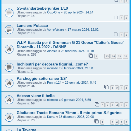
1
2
SS-standartenberjunker 1/10
Ultimo messaggio da
Cox-One
«
20 aprile 2024, 14:14
Risposte:
14
1
2
Lanciere Polacco
Ultimo messaggio da
VorreiVolare
«
17 marzo 2024, 12:02
Risposte:
10
1
2
W.I.P. Basetta per il Grumman G-21 Goose "Cutter's Goose" -
Dioramik - 11/2022 - DANNI!
Ultimo messaggio da
Alecs®
«
25 febbraio 2024, 11:18
Risposte:
255
1
23
24
25
26
…
Inchiostri per decorare figurini...come?
Ultimo messaggio da
nicnolte
«
6 febbraio 2024, 21:58
Risposte:
1
Parcheggio sotterraneo 1/24
Ultimo messaggio da
Punnn124
«
26 gennaio 2024, 0:48
Risposte:
34
1
2
3
4
Adesso viene il bello
Ultimo messaggio da
nicnolte
«
9 gennaio 2024, 8:59
Risposte:
59
1
2
3
4
5
6
Gladiatore Tracio Romano 75mm - Il mio primo S-figurino
Ultimo messaggio da
Kuma
«
13 dicembre 2023, 22:00
Risposte:
70
1
5
6
7
8
…
La Taverna