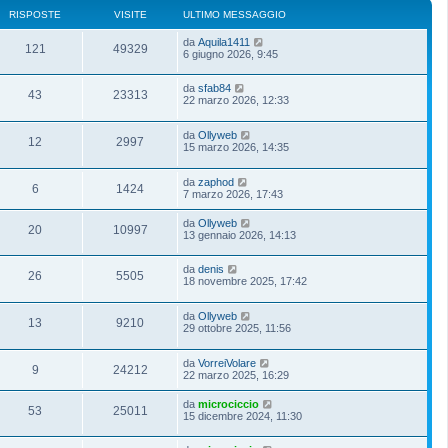
RISPOSTE
VISITE
ULTIMO MESSAGGIO
da
Aquila1411
121
49329
6 giugno 2026, 9:45
da
sfab84
43
23313
22 marzo 2026, 12:33
da
Ollyweb
12
2997
15 marzo 2026, 14:35
da
zaphod
6
1424
7 marzo 2026, 17:43
da
Ollyweb
20
10997
13 gennaio 2026, 14:13
da
denis
26
5505
18 novembre 2025, 17:42
da
Ollyweb
13
9210
29 ottobre 2025, 11:56
da
VorreiVolare
9
24212
22 marzo 2025, 16:29
da
microciccio
53
25011
15 dicembre 2024, 11:30