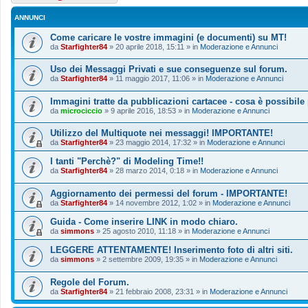
ANNUNCI
Come caricare le vostre immagini (e documenti) su MT!
da
Starfighter84
»
20 aprile 2018, 15:11
» in
Moderazione e Annunci
Uso dei Messaggi Privati e sue conseguenze sul forum.
da
Starfighter84
»
11 maggio 2017, 11:06
» in
Moderazione e Annunci
Immagini tratte da pubblicazioni cartacee - cosa è possibile
da
microciccio
»
9 aprile 2016, 18:53
» in
Moderazione e Annunci
Utilizzo del Multiquote nei messaggi! IMPORTANTE!
da
Starfighter84
»
23 maggio 2014, 17:32
» in
Moderazione e Annunci
I tanti "Perchè?" di Modeling Time!!
da
Starfighter84
»
28 marzo 2014, 0:18
» in
Moderazione e Annunci
Aggiornamento dei permessi del forum - IMPORTANTE!
da
Starfighter84
»
14 novembre 2012, 1:02
» in
Moderazione e Annunci
Guida - Come inserire LINK in modo chiaro.
da
simmons
»
25 agosto 2010, 11:18
» in
Moderazione e Annunci
LEGGERE ATTENTAMENTE! Inserimento foto di altri siti.
da
simmons
»
2 settembre 2009, 19:35
» in
Moderazione e Annunci
Regole del Forum.
da
Starfighter84
»
21 febbraio 2008, 23:31
» in
Moderazione e Annunci