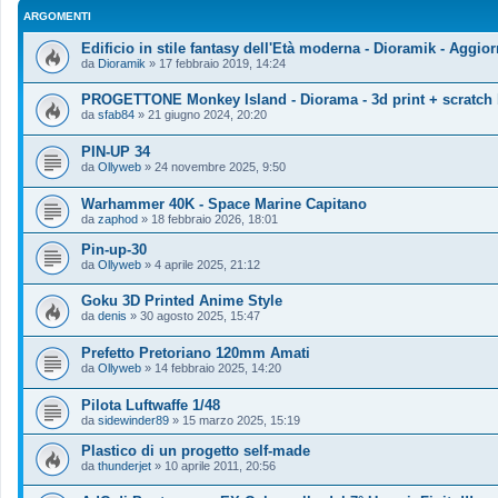
ARGOMENTI
Edificio in stile fantasy dell'Età moderna - Dioramik - Aggi
da
Dioramik
»
17 febbraio 2019, 14:24
PROGETTONE Monkey Island - Diorama - 3d print + scratch 
da
sfab84
»
21 giugno 2024, 20:20
PIN-UP 34
da
Ollyweb
»
24 novembre 2025, 9:50
Warhammer 40K - Space Marine Capitano
da
zaphod
»
18 febbraio 2026, 18:01
Pin-up-30
da
Ollyweb
»
4 aprile 2025, 21:12
Goku 3D Printed Anime Style
da
denis
»
30 agosto 2025, 15:47
Prefetto Pretoriano 120mm Amati
da
Ollyweb
»
14 febbraio 2025, 14:20
Pilota Luftwaffe 1/48
da
sidewinder89
»
15 marzo 2025, 15:19
Plastico di un progetto self-made
da
thunderjet
»
10 aprile 2011, 20:56