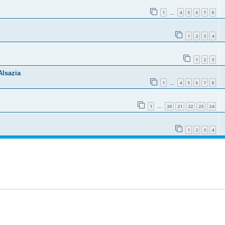
1
4
5
6
7
8
…
1
2
3
4
1
2
3
Alsazia
1
4
5
6
7
8
…
1
20
21
22
23
24
…
1
2
3
4