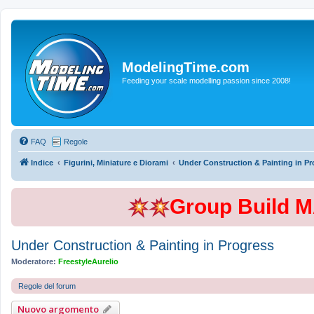
ModelingTime.com
Feeding your scale modelling passion since 2008!
FAQ
Regole
Indice
Figurini, Miniature e Diorami
Under Construction & Painting in Pr
Group Build 
Under Construction & Painting in Progress
Moderatore:
FreestyleAurelio
Regole del forum
Nuovo argomento