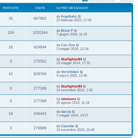
RISPOSTE
VISITE
ULTIMO MESSAGGIO
da
Kegelbahn
35
687902
22 febbraio 2023, 17:09
da
Bruno P
104
1020344
7 giugno 2026, 11:25
da
Cox-One
16
424844
3 maggio 2016, 12:18
da
Starfighter84
0
270562
23 maggio 2014, 17:32
da
VorreiVolare
42
829766
4 marzo 2020, 13:45
da
Starfighter84
0
277388
14 novembre 2012, 1:02
da
simmons
0
277388
25 agosto 2010, 11:18
da
daccia
18
448442
7 maggio 2024, 14:27
da
Giannide
3
276989
14 novembre 2019, 19:48