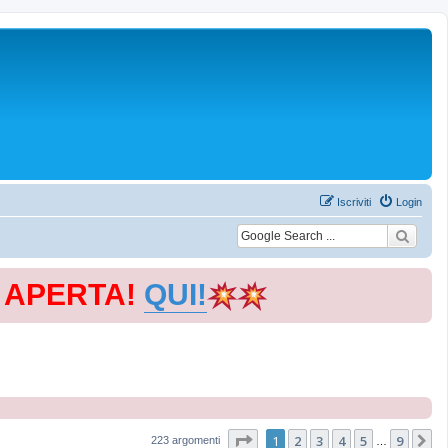
Iscriviti
Login
E APERTA!
QUI!
Pagina
1
di
9
1
2
3
4
5
9
P
223 argomenti
…