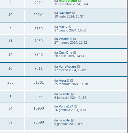
da
microciccio
9
5664
11 dicembre 2024, 0:04
da
DavideV
40
32241
10 luglio 2024, 13:37
da
Micky
2
3789
17 giugno 2024, 16:06
da
Vittorio69
11
7859
27 maggio 2024, 12:52
da
Cox-One
14
7846
20 aprile 2024, 14:14
da
VorreiVolare
10
7511
17 marzo 2024, 12:02
da
Alecs®
255
51761
25 febbraio 2024, 11:18
da
nicnolte
1
3897
6 febbraio 2024, 21:58
da
Punnn124
34
16960
26 gennaio 2024, 0:48
da
nicnolte
59
23698
9 gennaio 2024, 8:59