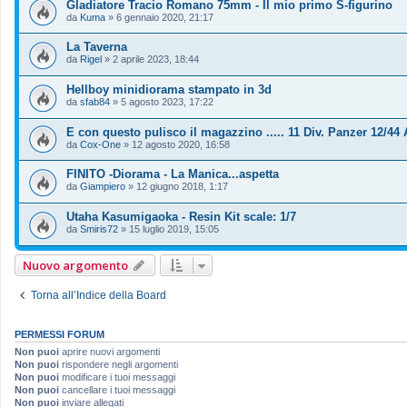
Gladiatore Tracio Romano 75mm - Il mio primo S-figurino
da
Kuma
»
6 gennaio 2020, 21:17
La Taverna
da
Rigel
»
2 aprile 2023, 18:44
Hellboy minidiorama stampato in 3d
da
sfab84
»
5 agosto 2023, 17:22
E con questo pulisco il magazzino ..... 11 Div. Panzer 12/44 
da
Cox-One
»
12 agosto 2020, 16:58
FINITO -Diorama - La Manica...aspetta
da
Giampiero
»
12 giugno 2018, 1:17
Utaha Kasumigaoka - Resin Kit scale: 1/7
da
Smiris72
»
15 luglio 2019, 15:05
Nuovo argomento
Torna all’Indice della Board
PERMESSI FORUM
Non puoi
aprire nuovi argomenti
Non puoi
rispondere negli argomenti
Non puoi
modificare i tuoi messaggi
Non puoi
cancellare i tuoi messaggi
Non puoi
inviare allegati