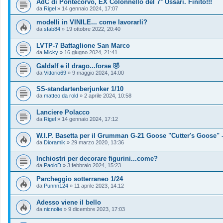
AdC di Pontecorvo, EX Colonnello del 7° Ussari. Finito!!!
da
Rigel
»
14 gennaio 2024, 17:07
modelli in VINILE... come lavorarli?
da
sfab84
»
19 ottobre 2022, 20:40
LVTP-7 Battaglione San Marco
da
Micky
»
16 giugno 2024, 21:41
Galdalf e il drago...forse 🤣
da
Vittorio69
»
9 maggio 2024, 14:00
SS-standartenberjunker 1/10
da
matteo da rold
»
2 aprile 2024, 10:58
Lanciere Polacco
da
Rigel
»
14 gennaio 2024, 17:12
W.I.P. Basetta per il Grumman G-21 Goose "Cutter's Goose" -
da
Dioramik
»
29 marzo 2020, 13:36
Inchiostri per decorare figurini...come?
da
PaoloD
»
3 febbraio 2024, 15:23
Parcheggio sotterraneo 1/24
da
Punnn124
»
11 aprile 2023, 14:12
Adesso viene il bello
da
nicnolte
»
9 dicembre 2023, 17:03