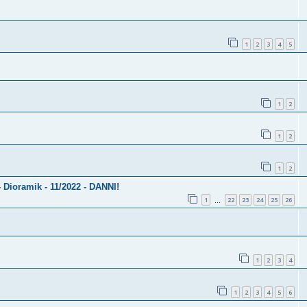
1
2
3
4
5
1
2
1
2
1
2
 Dioramik - 11/2022 - DANNI!
1
22
23
24
25
26
…
1
2
3
4
1
2
3
4
5
6