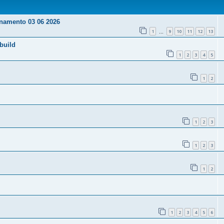
ornamento 03 06 2026
1
9
10
11
12
13
…
build
1
2
3
4
5
1
2
1
2
3
1
2
3
1
2
1
2
3
4
5
6