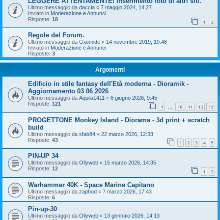
LEGGERE ATTENTAMENTE! Inserimento foto di altri siti.
Ultimo messaggio da
daccia
«
7 maggio 2024, 14:27
Inviato in
Moderazione e Annunci
Risposte:
18
1
2
Regole del Forum.
Ultimo messaggio da
Giannide
«
14 novembre 2019, 19:48
Inviato in
Moderazione e Annunci
Risposte:
3
Argomenti
Edificio in stile fantasy dell'Età moderna - Dioramik -
Aggiornamento 03 06 2026
Ultimo messaggio da
Aquila1411
«
6 giugno 2026, 9:45
Risposte:
121
1
10
11
12
13
…
PROGETTONE Monkey Island - Diorama - 3d print + scratch
build
Ultimo messaggio da
sfab84
«
22 marzo 2026, 12:33
Risposte:
43
1
2
3
4
5
PIN-UP 34
Ultimo messaggio da
Ollyweb
«
15 marzo 2026, 14:35
Risposte:
12
1
2
Warhammer 40K - Space Marine Capitano
Ultimo messaggio da
zaphod
«
7 marzo 2026, 17:43
Risposte:
6
Pin-up-30
Ultimo messaggio da
Ollyweb
«
13 gennaio 2026, 14:13