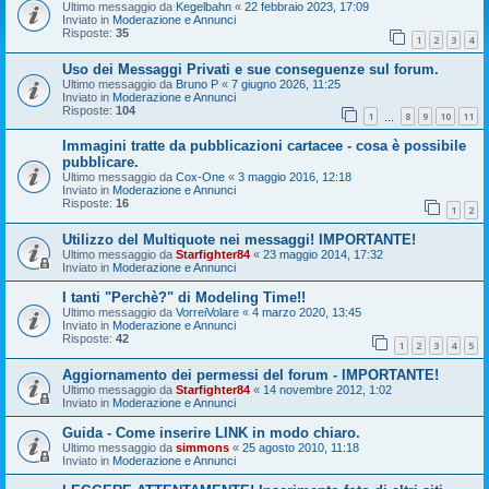
Ultimo messaggio da
Kegelbahn
«
22 febbraio 2023, 17:09
Inviato in
Moderazione e Annunci
Risposte:
35
1
2
3
4
Uso dei Messaggi Privati e sue conseguenze sul forum.
Ultimo messaggio da
Bruno P
«
7 giugno 2026, 11:25
Inviato in
Moderazione e Annunci
Risposte:
104
1
8
9
10
11
…
Immagini tratte da pubblicazioni cartacee - cosa è possibile
pubblicare.
Ultimo messaggio da
Cox-One
«
3 maggio 2016, 12:18
Inviato in
Moderazione e Annunci
Risposte:
16
1
2
Utilizzo del Multiquote nei messaggi! IMPORTANTE!
Ultimo messaggio da
Starfighter84
«
23 maggio 2014, 17:32
Inviato in
Moderazione e Annunci
I tanti "Perchè?" di Modeling Time!!
Ultimo messaggio da
VorreiVolare
«
4 marzo 2020, 13:45
Inviato in
Moderazione e Annunci
Risposte:
42
1
2
3
4
5
Aggiornamento dei permessi del forum - IMPORTANTE!
Ultimo messaggio da
Starfighter84
«
14 novembre 2012, 1:02
Inviato in
Moderazione e Annunci
Guida - Come inserire LINK in modo chiaro.
Ultimo messaggio da
simmons
«
25 agosto 2010, 11:18
Inviato in
Moderazione e Annunci