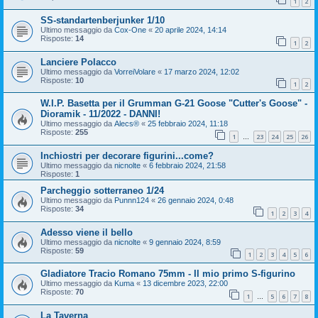
1
2
SS-standartenberjunker 1/10
Ultimo messaggio da
Cox-One
«
20 aprile 2024, 14:14
Risposte:
14
1
2
Lanciere Polacco
Ultimo messaggio da
VorreiVolare
«
17 marzo 2024, 12:02
Risposte:
10
1
2
W.I.P. Basetta per il Grumman G-21 Goose "Cutter's Goose" -
Dioramik - 11/2022 - DANNI!
Ultimo messaggio da
Alecs®
«
25 febbraio 2024, 11:18
Risposte:
255
1
23
24
25
26
…
Inchiostri per decorare figurini...come?
Ultimo messaggio da
nicnolte
«
6 febbraio 2024, 21:58
Risposte:
1
Parcheggio sotterraneo 1/24
Ultimo messaggio da
Punnn124
«
26 gennaio 2024, 0:48
Risposte:
34
1
2
3
4
Adesso viene il bello
Ultimo messaggio da
nicnolte
«
9 gennaio 2024, 8:59
Risposte:
59
1
2
3
4
5
6
Gladiatore Tracio Romano 75mm - Il mio primo S-figurino
Ultimo messaggio da
Kuma
«
13 dicembre 2023, 22:00
Risposte:
70
1
5
6
7
8
…
La Taverna