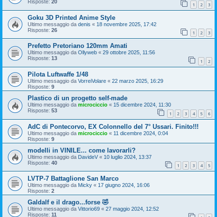
Risposte:
20
1
2
3
Goku 3D Printed Anime Style
Ultimo messaggio da
denis
«
18 novembre 2025, 17:42
Risposte:
26
1
2
3
Prefetto Pretoriano 120mm Amati
Ultimo messaggio da
Ollyweb
«
29 ottobre 2025, 11:56
Risposte:
13
1
2
Pilota Luftwaffe 1/48
Ultimo messaggio da
VorreiVolare
«
22 marzo 2025, 16:29
Risposte:
9
Plastico di un progetto self-made
Ultimo messaggio da
microciccio
«
15 dicembre 2024, 11:30
Risposte:
53
1
2
3
4
5
6
AdC di Pontecorvo, EX Colonnello del 7° Ussari. Finito!!!
Ultimo messaggio da
microciccio
«
11 dicembre 2024, 0:04
Risposte:
9
modelli in VINILE... come lavorarli?
Ultimo messaggio da
DavideV
«
10 luglio 2024, 13:37
Risposte:
40
1
2
3
4
5
LVTP-7 Battaglione San Marco
Ultimo messaggio da
Micky
«
17 giugno 2024, 16:06
Risposte:
2
Galdalf e il drago...forse 🤣
Ultimo messaggio da
Vittorio69
«
27 maggio 2024, 12:52
Risposte:
11