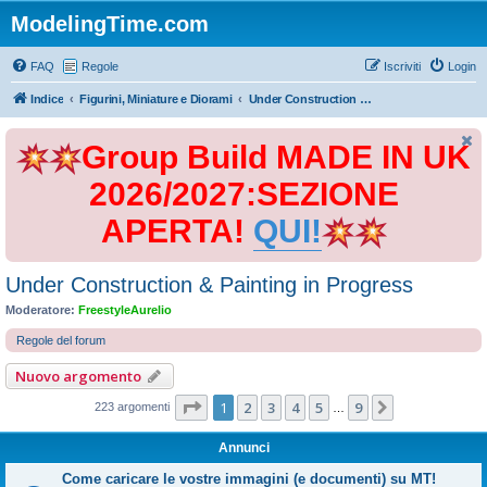
ModelingTime.com
FAQ
Regole
Iscriviti
Login
Indice
Figurini, Miniature e Diorami
Under Construction & Painting in Progress
Group Build MADE IN UK
2026/2027:SEZIONE
APERTA!
QUI!
Under Construction & Painting in Progress
Moderatore:
FreestyleAurelio
Regole del forum
Nuovo argomento
Pagina
1
di
9
1
2
3
4
5
9
Prossimo
223 argomenti
…
Annunci
Come caricare le vostre immagini (e documenti) su MT!