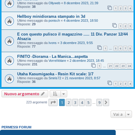
Ultimo messaggio da
Ollyweb
«
8 dicembre 2023, 21:39
Risposte:
38
1
2
3
4
Hellboy minidiorama stampato in 3d
Ultimo messaggio da
ponisch
«
4 dicembre 2023, 18:50
Risposte:
29
1
2
3
E con questo pulisco il magazzino ..... 11 Div. Panzer 12/44
Alsazia
Ultimo messaggio da
Ivons
«
3 dicembre 2023, 9:55
Risposte:
77
1
5
6
7
8
…
FINITO -Diorama - La Manica...aspetta
Ultimo messaggio da
VorreiVolare
«
2 dicembre 2023, 18:45
Risposte:
231
1
21
22
23
24
…
Utaha Kasumigaoka - Resin Kit scale: 1/7
Ultimo messaggio da
Smiris72
«
21 novembre 2023, 8:57
Risposte:
36
1
2
3
4
Nuovo argomento
Pagina
1
di
9
1
2
3
4
5
9
Prossimo
223 argomenti
…
Vai a
PERMESSI FORUM
Non puoi
aprire nuovi argomenti