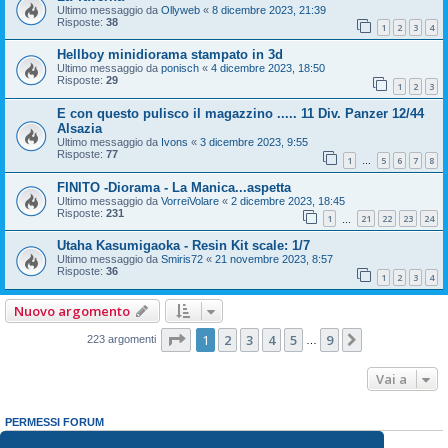
Ultimo messaggio da
Ollyweb
«
8 dicembre 2023, 21:39
Risposte:
38
1
2
3
4
Hellboy minidiorama stampato in 3d
Ultimo messaggio da
ponisch
«
4 dicembre 2023, 18:50
Risposte:
29
1
2
3
E con questo pulisco il magazzino ..... 11 Div. Panzer 12/44
Alsazia
Ultimo messaggio da
Ivons
«
3 dicembre 2023, 9:55
Risposte:
77
1
5
6
7
8
…
FINITO -Diorama - La Manica...aspetta
Ultimo messaggio da
VorreiVolare
«
2 dicembre 2023, 18:45
Risposte:
231
1
21
22
23
24
…
Utaha Kasumigaoka - Resin Kit scale: 1/7
Ultimo messaggio da
Smiris72
«
21 novembre 2023, 8:57
Risposte:
36
1
2
3
4
Nuovo argomento
Pagina
1
di
9
1
2
3
4
5
9
Prossimo
223 argomenti
…
Vai a
PERMESSI FORUM
Non puoi
aprire nuovi argomenti