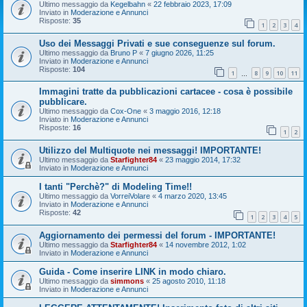
Ultimo messaggio da
Kegelbahn
«
22 febbraio 2023, 17:09
Inviato in
Moderazione e Annunci
Risposte:
35
1
2
3
4
Uso dei Messaggi Privati e sue conseguenze sul forum.
Ultimo messaggio da
Bruno P
«
7 giugno 2026, 11:25
Inviato in
Moderazione e Annunci
Risposte:
104
1
8
9
10
11
…
Immagini tratte da pubblicazioni cartacee - cosa è possibile
pubblicare.
Ultimo messaggio da
Cox-One
«
3 maggio 2016, 12:18
Inviato in
Moderazione e Annunci
Risposte:
16
1
2
Utilizzo del Multiquote nei messaggi! IMPORTANTE!
Ultimo messaggio da
Starfighter84
«
23 maggio 2014, 17:32
Inviato in
Moderazione e Annunci
I tanti "Perchè?" di Modeling Time!!
Ultimo messaggio da
VorreiVolare
«
4 marzo 2020, 13:45
Inviato in
Moderazione e Annunci
Risposte:
42
1
2
3
4
5
Aggiornamento dei permessi del forum - IMPORTANTE!
Ultimo messaggio da
Starfighter84
«
14 novembre 2012, 1:02
Inviato in
Moderazione e Annunci
Guida - Come inserire LINK in modo chiaro.
Ultimo messaggio da
simmons
«
25 agosto 2010, 11:18
Inviato in
Moderazione e Annunci