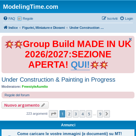
ModelingTime.com
FAQ
Regole
Iscriviti
Login
Indice
Figurini, Miniature e Diorami
Under Construction & Painting in Progress
Group Build MADE IN UK
2026/2027:SEZIONE
APERTA!
QUI!
Under Construction & Painting in Progress
Moderatore:
FreestyleAurelio
Regole del forum
Nuovo argomento
Pagina
1
di
9
1
2
3
4
5
9
Prossimo
223 argomenti
…
Annunci
Come caricare le vostre immagini (e documenti) su MT!