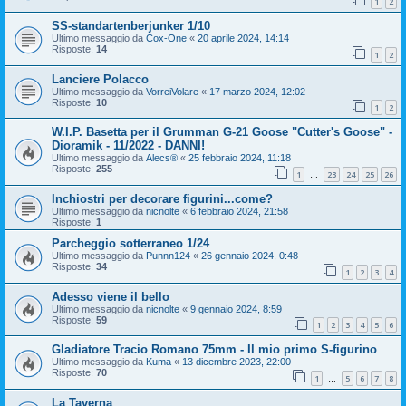
1
2
SS-standartenberjunker 1/10
Ultimo messaggio da
Cox-One
«
20 aprile 2024, 14:14
Risposte:
14
1
2
Lanciere Polacco
Ultimo messaggio da
VorreiVolare
«
17 marzo 2024, 12:02
Risposte:
10
1
2
W.I.P. Basetta per il Grumman G-21 Goose "Cutter's Goose" -
Dioramik - 11/2022 - DANNI!
Ultimo messaggio da
Alecs®
«
25 febbraio 2024, 11:18
Risposte:
255
1
23
24
25
26
…
Inchiostri per decorare figurini...come?
Ultimo messaggio da
nicnolte
«
6 febbraio 2024, 21:58
Risposte:
1
Parcheggio sotterraneo 1/24
Ultimo messaggio da
Punnn124
«
26 gennaio 2024, 0:48
Risposte:
34
1
2
3
4
Adesso viene il bello
Ultimo messaggio da
nicnolte
«
9 gennaio 2024, 8:59
Risposte:
59
1
2
3
4
5
6
Gladiatore Tracio Romano 75mm - Il mio primo S-figurino
Ultimo messaggio da
Kuma
«
13 dicembre 2023, 22:00
Risposte:
70
1
5
6
7
8
…
La Taverna