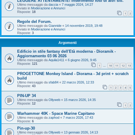
LEGGERE ATTENTAMENTE! Inserimento foto di altri siti.
Ultimo messaggio da
daccia
«
7 maggio 2024, 14:27
Inviato in
Moderazione e Annunci
Risposte:
18
1
2
Regole del Forum.
Ultimo messaggio da
Giannide
«
14 novembre 2019, 19:48
Inviato in
Moderazione e Annunci
Risposte:
3
Argomenti
Edificio in stile fantasy dell'Età moderna - Dioramik -
Aggiornamento 03 06 2026
Ultimo messaggio da
Aquila1411
«
6 giugno 2026, 9:45
Risposte:
121
1
10
11
12
13
…
PROGETTONE Monkey Island - Diorama - 3d print + scratch
build
Ultimo messaggio da
sfab84
«
22 marzo 2026, 12:33
Risposte:
43
1
2
3
4
5
PIN-UP 34
Ultimo messaggio da
Ollyweb
«
15 marzo 2026, 14:35
Risposte:
12
1
2
Warhammer 40K - Space Marine Capitano
Ultimo messaggio da
zaphod
«
7 marzo 2026, 17:43
Risposte:
6
Pin-up-30
Ultimo messaggio da
Ollyweb
«
13 gennaio 2026, 14:13