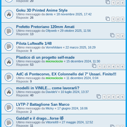
Risposte:
20
1
2
3
Goku 3D Printed Anime Style
Ultimo messaggio da
denis
«
18 novembre 2025, 17:42
Risposte:
26
1
2
3
Prefetto Pretoriano 120mm Amati
Ultimo messaggio da
Ollyweb
«
29 ottobre 2025, 11:56
Risposte:
13
1
2
Pilota Luftwaffe 1/48
Ultimo messaggio da
VorreiVolare
«
22 marzo 2025, 16:29
Risposte:
9
Plastico di un progetto self-made
Ultimo messaggio da
microciccio
«
15 dicembre 2024, 11:30
Risposte:
53
1
2
3
4
5
6
AdC di Pontecorvo, EX Colonnello del 7° Ussari. Finito!!!
Ultimo messaggio da
microciccio
«
11 dicembre 2024, 0:04
Risposte:
9
modelli in VINILE... come lavorarli?
Ultimo messaggio da
DavideV
«
10 luglio 2024, 13:37
Risposte:
40
1
2
3
4
5
LVTP-7 Battaglione San Marco
Ultimo messaggio da
Micky
«
17 giugno 2024, 16:06
Risposte:
2
Galdalf e il drago...forse 🤣
Ultimo messaggio da
Vittorio69
«
27 maggio 2024, 12:52
Risposte:
11