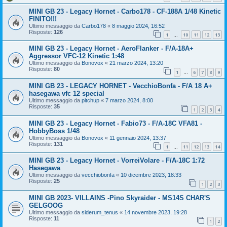
MINI GB 23 - Legacy Hornet - Carbo178 - CF-188A 1/48 Kinetic
FINITO!!!
Ultimo messaggio da
Carbo178
«
8 maggio 2024, 16:52
Risposte:
126
1
10
11
12
13
…
MINI GB 23 - Legacy Hornet - AeroFlanker - F/A-18A+
Aggressor VFC-12 Kinetic 1:48
Ultimo messaggio da
Bonovox
«
21 marzo 2024, 13:20
Risposte:
80
1
6
7
8
9
…
MINI GB 23 - LEGACY HORNET - VecchioBonfa - F/A 18 A+
hasegawa vfc 12 special
Ultimo messaggio da
pitchup
«
7 marzo 2024, 8:00
Risposte:
35
1
2
3
4
MINI GB 23 - Legacy Hornet - Fabio73 - F/A-18C VFA81 -
HobbyBoss 1/48
Ultimo messaggio da
Bonovox
«
11 gennaio 2024, 13:37
Risposte:
131
1
11
12
13
14
…
MINI GB 23 - Legacy Hornet - VorreiVolare - F/A-18C 1:72
Hasegawa
Ultimo messaggio da
vecchiobonfa
«
10 dicembre 2023, 18:33
Risposte:
25
1
2
3
MINI GB 2023- VILLAINS -Pino Skyraider - MS14S CHAR'S
GELGOOG
Ultimo messaggio da
siderum_tenus
«
14 novembre 2023, 19:28
Risposte:
11
1
2