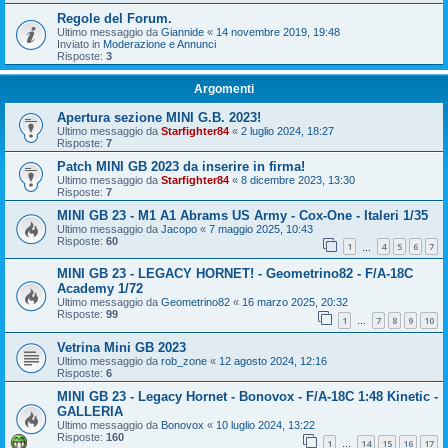
Regole del Forum.
Ultimo messaggio da
Giannide
«
14 novembre 2019, 19:48
Inviato in
Moderazione e Annunci
Risposte:
3
Argomenti
Apertura sezione MINI G.B. 2023!
Ultimo messaggio da
Starfighter84
«
2 luglio 2024, 18:27
Risposte:
7
Patch MINI GB 2023 da inserire in firma!
Ultimo messaggio da
Starfighter84
«
8 dicembre 2023, 13:30
Risposte:
7
MINI GB 23 - M1 A1 Abrams US Army - Cox-One - Italeri 1/35
Ultimo messaggio da
Jacopo
«
7 maggio 2025, 10:43
Risposte:
60
1
4
5
6
7
…
MINI GB 23 - LEGACY HORNET! - Geometrino82 - F/A-18C
Academy 1/72
Ultimo messaggio da
Geometrino82
«
16 marzo 2025, 20:32
Risposte:
99
1
7
8
9
10
…
Vetrina Mini GB 2023
Ultimo messaggio da
rob_zone
«
12 agosto 2024, 12:16
Risposte:
6
MINI GB 23 - Legacy Hornet - Bonovox - F/A-18C 1:48 Kinetic -
GALLERIA
Ultimo messaggio da
Bonovox
«
10 luglio 2024, 13:22
Risposte:
160
1
14
15
16
17
…