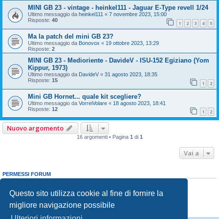
MINI GB 23 - vintage - heinkel111 - Jaguar E-Type revell 1/24
Ultimo messaggio da
heinkel111
«
7 novembre 2023, 15:00
Risposte:
40
1
2
3
4
5
Ma la patch del mini GB 23?
Ultimo messaggio da
Bonovox
«
19 ottobre 2023, 13:29
Risposte:
2
MINI GB 23 - Medioriente - DavideV - ISU-152 Egiziano (Yom
Kippur, 1973)
Ultimo messaggio da
DavideV
«
31 agosto 2023, 18:35
Risposte:
15
1
2
Mini GB Hornet... quale kit scegliere?
Ultimo messaggio da
VorreiVolare
«
18 agosto 2023, 18:41
Risposte:
12
1
2
Nuovo argomento
16 argomenti • Pagina
1
di
1
Vai a
PERMESSI FORUM
Non puoi
aprire nuovi argomenti
Non puoi
rispondere negli argomenti
Questo sito utilizza cookie al fine di fornire la
Non puoi
modificare i tuoi messaggi
migliore navigazione possibile
Non puoi
cancellare i tuoi messaggi
Non puoi
inviare allegati
Ulteriori informazioni