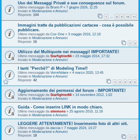
Uso dei Messaggi Privati e sue conseguenze sul forum.
Ultimo messaggio da
Bruno P
«
7 giugno 2026, 11:25
Inviato in
Moderazione e Annunci
Risposte:
104
1
8
9
10
11
…
Immagini tratte da pubblicazioni cartacee - cosa è possibile
pubblicare.
Ultimo messaggio da
Cox-One
«
3 maggio 2016, 12:18
Inviato in
Moderazione e Annunci
Risposte:
16
1
2
Utilizzo del Multiquote nei messaggi! IMPORTANTE!
Ultimo messaggio da
Starfighter84
«
23 maggio 2014, 17:32
Inviato in
Moderazione e Annunci
I tanti "Perchè?" di Modeling Time!!
Ultimo messaggio da
VorreiVolare
«
4 marzo 2020, 13:45
Inviato in
Moderazione e Annunci
Risposte:
42
1
2
3
4
5
Aggiornamento dei permessi del forum - IMPORTANTE!
Ultimo messaggio da
Starfighter84
«
14 novembre 2012, 1:02
Inviato in
Moderazione e Annunci
Guida - Come inserire LINK in modo chiaro.
Ultimo messaggio da
simmons
«
25 agosto 2010, 11:18
Inviato in
Moderazione e Annunci
LEGGERE ATTENTAMENTE! Inserimento foto di altri siti.
Ultimo messaggio da
daccia
«
7 maggio 2024, 14:27
Inviato in
Moderazione e Annunci
Risposte:
18
1
2