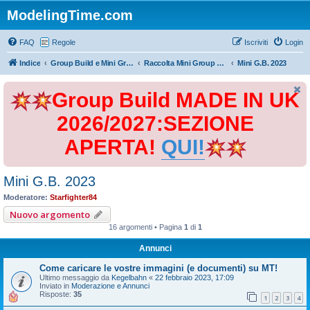
ModelingTime.com
FAQ
Regole
Iscriviti
Login
Indice
Group Build e Mini Group Build
Raccolta Mini Group Build
Mini G.B. 2023
Group Build MADE IN UK
2026/2027:SEZIONE
APERTA!
QUI!
Mini G.B. 2023
Moderatore:
Starfighter84
Nuovo argomento
16 argomenti • Pagina
1
di
1
Annunci
Come caricare le vostre immagini (e documenti) su MT!
Ultimo messaggio da
Kegelbahn
«
22 febbraio 2023, 17:09
Inviato in
Moderazione e Annunci
Risposte:
35
1
2
3
4