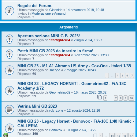
Regole del Forum.
Ultimo messaggio da
Giannide
«
14 novembre 2019, 19:48
Inviato in
Moderazione e Annunci
Risposte:
3
Argomenti
Apertura sezione MINI G.B. 2023!
Ultimo messaggio da
Starfighter84
«
2 luglio 2024, 18:27
Risposte:
7
Patch MINI GB 2023 da inserire in firma!
Ultimo messaggio da
Starfighter84
«
8 dicembre 2023, 13:30
Risposte:
7
MINI GB 23 - M1 A1 Abrams US Army - Cox-One - Italeri 1/35
Ultimo messaggio da
Jacopo
«
7 maggio 2025, 10:43
Risposte:
60
1
4
5
6
7
…
MINI GB 23 - LEGACY HORNET! - Geometrino82 - F/A-18C
Academy 1/72
Ultimo messaggio da
Geometrino82
«
16 marzo 2025, 20:32
Risposte:
99
1
7
8
9
10
…
Vetrina Mini GB 2023
Ultimo messaggio da
rob_zone
«
12 agosto 2024, 12:16
Risposte:
6
MINI GB 23 - Legacy Hornet - Bonovox - F/A-18C 1:48 Kinetic -
GALLERIA
Ultimo messaggio da
Bonovox
«
10 luglio 2024, 13:22
Risposte:
160
1
14
15
16
17
…