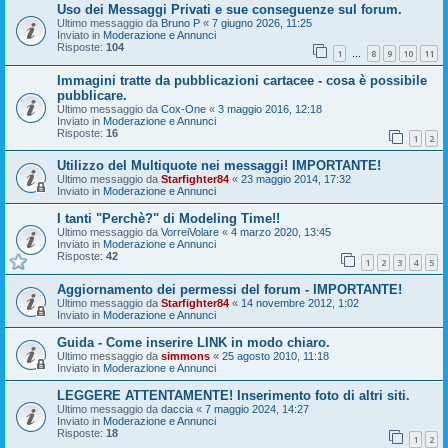
Uso dei Messaggi Privati e sue conseguenze sul forum.
Ultimo messaggio da
Bruno P
«
7 giugno 2026, 11:25
Inviato in
Moderazione e Annunci
Risposte:
104
1
8
9
10
11
…
Immagini tratte da pubblicazioni cartacee - cosa è possibile
pubblicare.
Ultimo messaggio da
Cox-One
«
3 maggio 2016, 12:18
Inviato in
Moderazione e Annunci
Risposte:
16
1
2
Utilizzo del Multiquote nei messaggi! IMPORTANTE!
Ultimo messaggio da
Starfighter84
«
23 maggio 2014, 17:32
Inviato in
Moderazione e Annunci
I tanti "Perchè?" di Modeling Time!!
Ultimo messaggio da
VorreiVolare
«
4 marzo 2020, 13:45
Inviato in
Moderazione e Annunci
Risposte:
42
1
2
3
4
5
Aggiornamento dei permessi del forum - IMPORTANTE!
Ultimo messaggio da
Starfighter84
«
14 novembre 2012, 1:02
Inviato in
Moderazione e Annunci
Guida - Come inserire LINK in modo chiaro.
Ultimo messaggio da
simmons
«
25 agosto 2010, 11:18
Inviato in
Moderazione e Annunci
LEGGERE ATTENTAMENTE! Inserimento foto di altri siti.
Ultimo messaggio da
daccia
«
7 maggio 2024, 14:27
Inviato in
Moderazione e Annunci
Risposte:
18
1
2