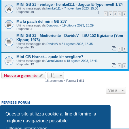
MINI GB 23 - vintage - heinkel111 - Jaguar E-Type revell 1/24
Ultimo messaggio da
heinkel111
«
7 novembre 2023, 15:00
Risposte:
40
1
2
3
4
5
Ma la patch del mini GB 23?
Ultimo messaggio da
Bonovox
«
19 ottobre 2023, 13:29
Risposte:
2
MINI GB 23 - Medioriente - DavideV - ISU-152 Egiziano (Yom
Kippur, 1973)
Ultimo messaggio da
DavideV
«
31 agosto 2023, 18:35
Risposte:
15
1
2
Mini GB Hornet... quale kit scegliere?
Ultimo messaggio da
VorreiVolare
«
18 agosto 2023, 18:41
Risposte:
12
1
2
Nuovo argomento
16 argomenti • Pagina
1
di
1
Vai a
PERMESSI FORUM
Non puoi
aprire nuovi argomenti
Non puoi
rispondere negli argomenti
Questo sito utilizza cookie al fine di fornire la
Non puoi
modificare i tuoi messaggi
migliore navigazione possibile
Non puoi
cancellare i tuoi messaggi
Non puoi
inviare allegati
Ulteriori informazioni