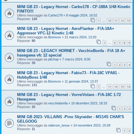
MINI GB 23 - Legacy Hornet - Carbo178 - CF-188A 1/48 Kinetic
FINITO!!!
Ultimo messaggio da
Carbo178
«
8 maggio 2024, 16:52
Risposte:
126
1
10
11
12
13
…
MINI GB 23 - Legacy Hornet - AeroFlanker - F/A-18A+
Aggressor VFC-12 Kinetic 1:48
Ultimo messaggio da
Bonovox
«
21 marzo 2024, 13:20
Risposte:
80
1
6
7
8
9
…
MINI GB 23 - LEGACY HORNET - VecchioBonfa - F/A 18 A+
hasegawa vfc 12 special
Ultimo messaggio da
pitchup
«
7 marzo 2024, 8:00
Risposte:
35
1
2
3
4
MINI GB 23 - Legacy Hornet - Fabio73 - F/A-18C VFA81 -
HobbyBoss 1/48
Ultimo messaggio da
Bonovox
«
11 gennaio 2024, 13:37
Risposte:
131
1
11
12
13
14
…
MINI GB 23 - Legacy Hornet - VorreiVolare - F/A-18C 1:72
Hasegawa
Ultimo messaggio da
vecchiobonfa
«
10 dicembre 2023, 18:33
Risposte:
25
1
2
3
MINI GB 2023- VILLAINS -Pino Skyraider - MS14S CHAR'S
GELGOOG
Ultimo messaggio da
siderum_tenus
«
14 novembre 2023, 19:28
Risposte:
11
1
2