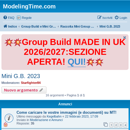
ModelingTime.com
FAQ
Regole
Iscriviti
Login
Indice
Group Build e Mini Group Build
Raccolta Mini Group Build
Mini G.B. 2023
Group Build MADE IN UK
2026/2027:SEZIONE
APERTA!
QUI!
Mini G.B. 2023
Moderatore:
Starfighter84
Nuovo argomento
16 argomenti • Pagina
1
di
1
Annunci
Come caricare le vostre immagini (e documenti) su MT!
Ultimo messaggio da
Kegelbahn
«
22 febbraio 2023, 17:09
Inviato in
Moderazione e Annunci
Risposte:
35
1
2
3
4