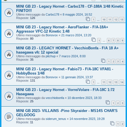
MINI GB 23 - Legacy Hornet - Carbo178 - CF-188A 1/48 Kinetic
FINITO!!!
Ultimo messaggio da
Carbo178
«
8 maggio 2024, 16:52
Risposte:
126
1
10
11
12
13
…
MINI GB 23 - Legacy Hornet - AeroFlanker - F/A-18A+
Aggressor VFC-12 Kinetic 1:48
Ultimo messaggio da
Bonovox
«
21 marzo 2024, 13:20
Risposte:
80
1
6
7
8
9
…
MINI GB 23 - LEGACY HORNET - VecchioBonfa - F/A 18 A+
hasegawa vfc 12 special
Ultimo messaggio da
pitchup
«
7 marzo 2024, 8:00
Risposte:
35
1
2
3
4
MINI GB 23 - Legacy Hornet - Fabio73 - F/A-18C VFA81 -
HobbyBoss 1/48
Ultimo messaggio da
Bonovox
«
11 gennaio 2024, 13:37
Risposte:
131
1
11
12
13
14
…
MINI GB 23 - Legacy Hornet - VorreiVolare - F/A-18C 1:72
Hasegawa
Ultimo messaggio da
vecchiobonfa
«
10 dicembre 2023, 18:33
Risposte:
25
1
2
3
MINI GB 2023- VILLAINS -Pino Skyraider - MS14S CHAR'S
GELGOOG
Ultimo messaggio da
siderum_tenus
«
14 novembre 2023, 19:28
Risposte:
11
1
2