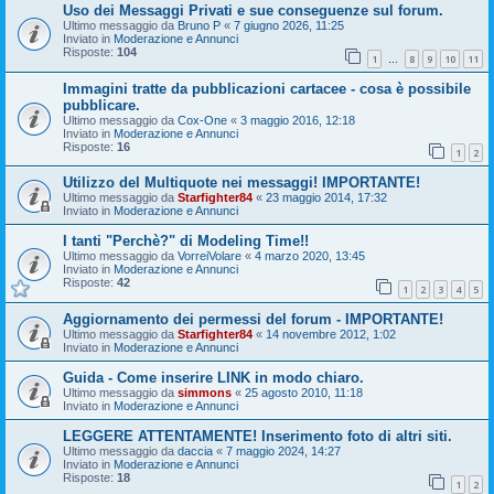
Uso dei Messaggi Privati e sue conseguenze sul forum.
Ultimo messaggio da
Bruno P
«
7 giugno 2026, 11:25
Inviato in
Moderazione e Annunci
Risposte:
104
1
8
9
10
11
…
Immagini tratte da pubblicazioni cartacee - cosa è possibile
pubblicare.
Ultimo messaggio da
Cox-One
«
3 maggio 2016, 12:18
Inviato in
Moderazione e Annunci
Risposte:
16
1
2
Utilizzo del Multiquote nei messaggi! IMPORTANTE!
Ultimo messaggio da
Starfighter84
«
23 maggio 2014, 17:32
Inviato in
Moderazione e Annunci
I tanti "Perchè?" di Modeling Time!!
Ultimo messaggio da
VorreiVolare
«
4 marzo 2020, 13:45
Inviato in
Moderazione e Annunci
Risposte:
42
1
2
3
4
5
Aggiornamento dei permessi del forum - IMPORTANTE!
Ultimo messaggio da
Starfighter84
«
14 novembre 2012, 1:02
Inviato in
Moderazione e Annunci
Guida - Come inserire LINK in modo chiaro.
Ultimo messaggio da
simmons
«
25 agosto 2010, 11:18
Inviato in
Moderazione e Annunci
LEGGERE ATTENTAMENTE! Inserimento foto di altri siti.
Ultimo messaggio da
daccia
«
7 maggio 2024, 14:27
Inviato in
Moderazione e Annunci
Risposte:
18
1
2