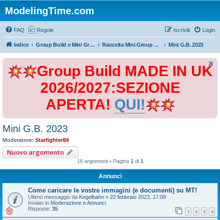
ModelingTime.com
FAQ
Regole
Iscriviti
Login
Indice
Group Build e Mini Group Build
Raccolta Mini Group Build
Mini G.B. 2023
Group Build MADE IN UK
2026/2027:SEZIONE
APERTA!
QUI!
Mini G.B. 2023
Moderatore:
Starfighter84
Nuovo argomento
16 argomenti • Pagina
1
di
1
Annunci
Come caricare le vostre immagini (e documenti) su MT!
Ultimo messaggio da
Kegelbahn
«
22 febbraio 2023, 17:09
Inviato in
Moderazione e Annunci
Risposte:
35
1
2
3
4