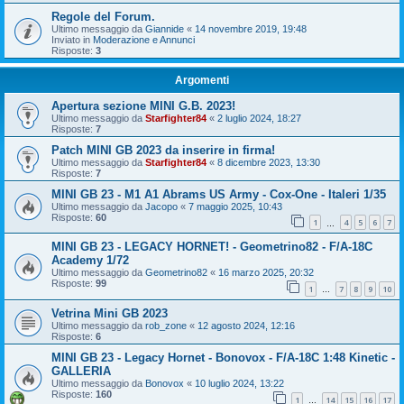
Regole del Forum.
Ultimo messaggio da
Giannide
«
14 novembre 2019, 19:48
Inviato in
Moderazione e Annunci
Risposte:
3
Argomenti
Apertura sezione MINI G.B. 2023!
Ultimo messaggio da
Starfighter84
«
2 luglio 2024, 18:27
Risposte:
7
Patch MINI GB 2023 da inserire in firma!
Ultimo messaggio da
Starfighter84
«
8 dicembre 2023, 13:30
Risposte:
7
MINI GB 23 - M1 A1 Abrams US Army - Cox-One - Italeri 1/35
Ultimo messaggio da
Jacopo
«
7 maggio 2025, 10:43
Risposte:
60
1
4
5
6
7
…
MINI GB 23 - LEGACY HORNET! - Geometrino82 - F/A-18C
Academy 1/72
Ultimo messaggio da
Geometrino82
«
16 marzo 2025, 20:32
Risposte:
99
1
7
8
9
10
…
Vetrina Mini GB 2023
Ultimo messaggio da
rob_zone
«
12 agosto 2024, 12:16
Risposte:
6
MINI GB 23 - Legacy Hornet - Bonovox - F/A-18C 1:48 Kinetic -
GALLERIA
Ultimo messaggio da
Bonovox
«
10 luglio 2024, 13:22
Risposte:
160
1
14
15
16
17
…