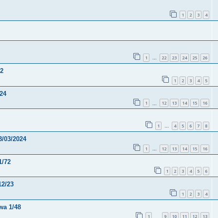
1
2
3
4
1
22
23
24
25
26
…
72
1
2
3
4
5
.24
1
12
13
14
15
16
…
1
4
5
6
7
8
…
3/03/2024
1
12
13
14
15
16
…
1/72
1
2
3
4
5
6
12/23
1
2
3
4
wa 1/48
1
9
10
11
12
13
…