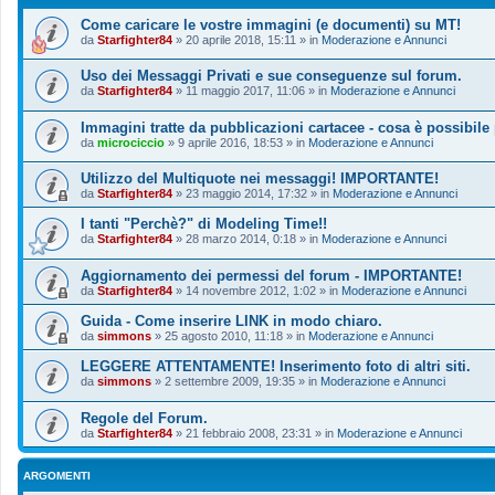
Come caricare le vostre immagini (e documenti) su MT!
da
Starfighter84
»
20 aprile 2018, 15:11
» in
Moderazione e Annunci
Uso dei Messaggi Privati e sue conseguenze sul forum.
da
Starfighter84
»
11 maggio 2017, 11:06
» in
Moderazione e Annunci
Immagini tratte da pubblicazioni cartacee - cosa è possibile
da
microciccio
»
9 aprile 2016, 18:53
» in
Moderazione e Annunci
Utilizzo del Multiquote nei messaggi! IMPORTANTE!
da
Starfighter84
»
23 maggio 2014, 17:32
» in
Moderazione e Annunci
I tanti "Perchè?" di Modeling Time!!
da
Starfighter84
»
28 marzo 2014, 0:18
» in
Moderazione e Annunci
Aggiornamento dei permessi del forum - IMPORTANTE!
da
Starfighter84
»
14 novembre 2012, 1:02
» in
Moderazione e Annunci
Guida - Come inserire LINK in modo chiaro.
da
simmons
»
25 agosto 2010, 11:18
» in
Moderazione e Annunci
LEGGERE ATTENTAMENTE! Inserimento foto di altri siti.
da
simmons
»
2 settembre 2009, 19:35
» in
Moderazione e Annunci
Regole del Forum.
da
Starfighter84
»
21 febbraio 2008, 23:31
» in
Moderazione e Annunci
ARGOMENTI