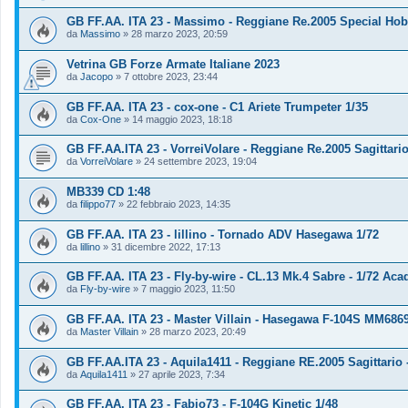
GB FF.AA. ITA 23 - Massimo - Reggiane Re.2005 Special Hob
da
Massimo
»
28 marzo 2023, 20:59
Vetrina GB Forze Armate Italiane 2023
da
Jacopo
»
7 ottobre 2023, 23:44
GB FF.AA. ITA 23 - cox-one - C1 Ariete Trumpeter 1/35
da
Cox-One
»
14 maggio 2023, 18:18
GB FF.AA.ITA 23 - VorreiVolare - Reggiane Re.2005 Sagittari
da
VorreiVolare
»
24 settembre 2023, 19:04
MB339 CD 1:48
da
filippo77
»
22 febbraio 2023, 14:35
GB FF.AA. ITA 23 - lillino - Tornado ADV Hasegawa 1/72
da
lillino
»
31 dicembre 2022, 17:13
GB FF.AA. ITA 23 - Fly-by-wire - CL.13 Mk.4 Sabre - 1/72 Ac
da
Fly-by-wire
»
7 maggio 2023, 11:50
GB FF.AA. ITA 23 - Master Villain - Hasegawa F-104S MM6869 
da
Master Villain
»
28 marzo 2023, 20:49
GB FF.AA.ITA 23 - Aquila1411 - Reggiane RE.2005 Sagittario 
da
Aquila1411
»
27 aprile 2023, 7:34
GB FF.AA. ITA 23 - Fabio73 - F-104G Kinetic 1/48