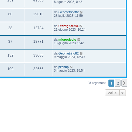
231
41585
8 agosto 2023, 0:48
da
Geometrino82
80
29010
28 luglio 2023, 11:59
da
Starfighter84
28
12734
21 giugno 2023, 10:24
da
microciccio
37
18771
18 giugno 2023, 9:42
da
Geometrino82
132
33086
9 maggio 2023, 18:30
da
pitchup
109
32656
3 maggio 2023, 18:54
1
2
P
28 argomenti
Vai a