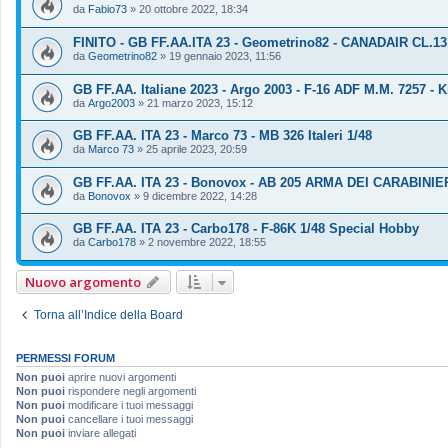
da
Fabio73
»
20 ottobre 2022, 18:34
FINITO - GB FF.AA.ITA 23 - Geometrino82 - CANADAIR CL.1
da
Geometrino82
»
19 gennaio 2023, 11:56
GB FF.AA. Italiane 2023 - Argo 2003 - F-16 ADF M.M. 7257 - K
da
Argo2003
»
21 marzo 2023, 15:12
GB FF.AA. ITA 23 - Marco 73 - MB 326 Italeri 1/48
da
Marco 73
»
25 aprile 2023, 20:59
GB FF.AA. ITA 23 - Bonovox - AB 205 ARMA DEI CARABINIERI 
da
Bonovox
»
9 dicembre 2022, 14:28
GB FF.AA. ITA 23 - Carbo178 - F-86K 1/48 Special Hobby
da
Carbo178
»
2 novembre 2022, 18:55
Nuovo argomento
Torna all’Indice della Board
PERMESSI FORUM
Non puoi
aprire nuovi argomenti
Non puoi
rispondere negli argomenti
Non puoi
modificare i tuoi messaggi
Non puoi
cancellare i tuoi messaggi
Non puoi
inviare allegati