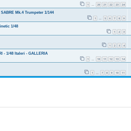
1
20
21
22
23
24
…
3 SABRE Mk.4 Trumpeter 1/144
1
5
6
7
8
9
…
inetic 1/48
1
2
3
1
2
3
4
- 1/48 Italeri - GALLERIA
1
10
11
12
13
14
…
1
7
8
9
10
11
…