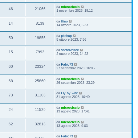
da
microciccio
46
21066
1 novembre 2023, 19:12
da
lillino
14
8139
14 ottobre 2023, 6:33
da
pitchup
50
19855
5 ottobre 2023, 7:56
da
VorreiVolare
15
7993
2 ottobre 2023, 14:22
da
Fabio73
60
23324
27 settembre 2023, 16:05
da
microciccio
68
25860
26 settembre 2023, 23:29
da
Fly-by-wire
73
31103
31 agosto 2023, 10:40
da
microciccio
24
11529
13 agosto 2023, 17:41
da
microciccio
62
32813
13 agosto 2023, 9:03
da
Fabio73