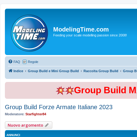
ModelingTime.com
Feeding your scale modelling passion since 2008!
FAQ
Regole
Indice
Group Build e Mini Group Build
Raccolta Group Build
Group Bu
Group Build 
Group Build Forze Armate Italiane 2023
Moderatore:
Starfighter84
Nuovo argomento
ANNUNCI