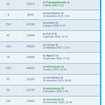
da
FreestyleAurelio
32
15673
3 aprile 2023, 5:16
da
AeroFlanker
9
6655
19 dicembre 2022, 4:21
da
ponisch
253
47030
9 giugno 2026, 6:10
da
Poli 19
42
13809
5 gennaio 2026, 11:53
da
Jacopo
153
40525
23 febbraio 2025, 17:42
da
filippo77
76
26896
31 gennaio 2025, 17:33
da
microciccio
150
44044
3 marzo 2024, 23:16
da
VorreiVolare
52
22282
25 dicembre 2023, 20:08
da
microciccio
32
14745
4 dicembre 2023, 0:40
da
microciccio
124
37803
19 novembre 2023, 11:49