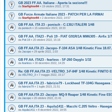
GB 2023 FF.AA. Italiane - Aperta la sezione!!!
da
Starfighter84
»
19 ottobre 2022, 17:31
GB Forze Armate Italiane 2023 - PATCH PER LA FIRMA!
da
Starfighter84
»
2 dicembre 2022, 14:57
GB FF.AA. ITA 23 - ponisch - C-130J ITALERI 1/48
da
ponisch
»
15 settembre 2023, 18:33
GB FF.AA. ITA23 - Poli 19 - FIAT G91R/1A MM6305 - Airfix 1/
da
Poli 19
»
20 ottobre 2022, 15:16
GB FF.AA.ITA 23 -Jacopo- F-104 ASA 1/48 Kinetic Fine 18.07
da
Jacopo
»
29 aprile 2022, 1:03
GB FF.AA. ITA23 - fearless - SF-260 Dayglo 1/32
da
fearless
»
30 dicembre 2022, 14:29
Re: GB FF.AA.ITA 23 -VELTRO_3-F-84F 1/48 Kinetic FINITO 0
da
VELTRO_3
»
7 maggio 2022, 15:17
GB FF.AA.ITA 23 - fabrizio79 - Lockheed TF-104G Hasegawa 
da
fabrizio79
»
1 luglio 2023, 21:51
GB FF.AA.ITA 23 -Jacopo- MQ-9 Reaper 1/48 Kinetic Fine 03/
da
Jacopo
»
20 ottobre 2022, 21:41
GB FF.AA.ITA 23 - Aquila1411 - Macchi C.205 Veltro - Hasega
da
Aquila1411
»
8 dicembre 2022, 18:55