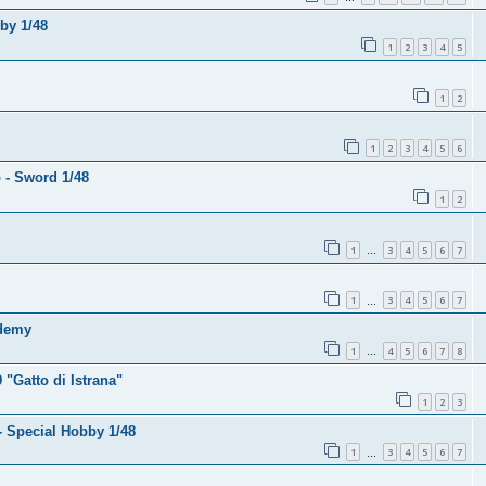
by 1/48
1
2
3
4
5
1
2
1
2
3
4
5
6
o - Sword 1/48
1
2
1
3
4
5
6
7
…
1
3
4
5
6
7
…
ademy
1
4
5
6
7
8
…
"Gatto di Istrana"
1
2
3
- Special Hobby 1/48
1
3
4
5
6
7
…