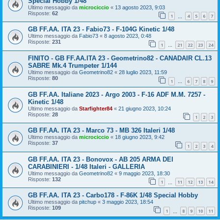
Special Hobby 1/48
Ultimo messaggio da
microciccio
«
13 agosto 2023, 9:03
Risposte:
62
1
4
5
6
7
…
GB FF.AA. ITA 23 - Fabio73 - F-104G Kinetic 1/48
Ultimo messaggio da
Fabio73
«
8 agosto 2023, 0:48
Risposte:
231
1
21
22
23
24
…
FINITO - GB FF.AA.ITA 23 - Geometrino82 - CANADAIR CL.13
SABRE Mk.4 Trumpeter 1/144
Ultimo messaggio da
Geometrino82
«
28 luglio 2023, 11:59
Risposte:
80
1
6
7
8
9
…
GB FF.AA. Italiane 2023 - Argo 2003 - F-16 ADF M.M. 7257 -
Kinetic 1/48
Ultimo messaggio da
Starfighter84
«
21 giugno 2023, 10:24
Risposte:
28
1
2
3
GB FF.AA. ITA 23 - Marco 73 - MB 326 Italeri 1/48
Ultimo messaggio da
microciccio
«
18 giugno 2023, 9:42
Risposte:
37
1
2
3
4
GB FF.AA. ITA 23 - Bonovox - AB 205 ARMA DEI
CARABINIERI - 1/48 Italeri - GALLERIA
Ultimo messaggio da
Geometrino82
«
9 maggio 2023, 18:30
Risposte:
132
1
11
12
13
14
…
GB FF.AA. ITA 23 - Carbo178 - F-86K 1/48 Special Hobby
Ultimo messaggio da
pitchup
«
3 maggio 2023, 18:54
Risposte:
109
1
8
9
10
11
…