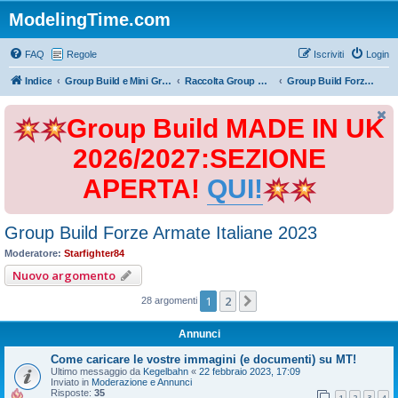
ModelingTime.com
FAQ
Regole
Iscriviti
Login
Indice
Group Build e Mini Group Build
Raccolta Group Build
Group Build Forze Armate Italiane 2023
Group Build MADE IN UK
2026/2027:SEZIONE
APERTA!
QUI!
Group Build Forze Armate Italiane 2023
Moderatore:
Starfighter84
Nuovo argomento
1
2
Prossimo
28 argomenti
Annunci
Come caricare le vostre immagini (e documenti) su MT!
Ultimo messaggio da
Kegelbahn
«
22 febbraio 2023, 17:09
Inviato in
Moderazione e Annunci
Risposte:
35
1
2
3
4