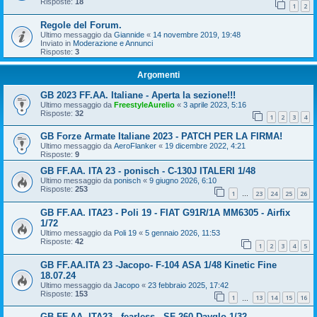
Risposte:
18
1
2
Regole del Forum.
Ultimo messaggio da
Giannide
«
14 novembre 2019, 19:48
Inviato in
Moderazione e Annunci
Risposte:
3
Argomenti
GB 2023 FF.AA. Italiane - Aperta la sezione!!!
Ultimo messaggio da
FreestyleAurelio
«
3 aprile 2023, 5:16
Risposte:
32
1
2
3
4
GB Forze Armate Italiane 2023 - PATCH PER LA FIRMA!
Ultimo messaggio da
AeroFlanker
«
19 dicembre 2022, 4:21
Risposte:
9
GB FF.AA. ITA 23 - ponisch - C-130J ITALERI 1/48
Ultimo messaggio da
ponisch
«
9 giugno 2026, 6:10
Risposte:
253
1
23
24
25
26
…
GB FF.AA. ITA23 - Poli 19 - FIAT G91R/1A MM6305 - Airfix
1/72
Ultimo messaggio da
Poli 19
«
5 gennaio 2026, 11:53
Risposte:
42
1
2
3
4
5
GB FF.AA.ITA 23 -Jacopo- F-104 ASA 1/48 Kinetic Fine
18.07.24
Ultimo messaggio da
Jacopo
«
23 febbraio 2025, 17:42
Risposte:
153
1
13
14
15
16
…
GB FF.AA. ITA23 - fearless - SF-260 Dayglo 1/32