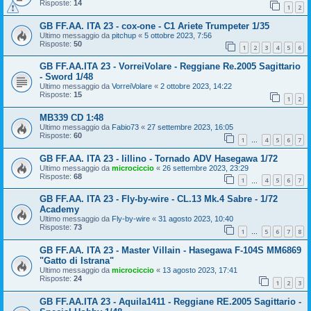
Risposte:
14
1
2
GB FF.AA. ITA 23 - cox-one - C1 Ariete Trumpeter 1/35
Ultimo messaggio da
pitchup
«
5 ottobre 2023, 7:56
Risposte:
50
1
2
3
4
5
6
GB FF.AA.ITA 23 - VorreiVolare - Reggiane Re.2005 Sagittario
- Sword 1/48
Ultimo messaggio da
VorreiVolare
«
2 ottobre 2023, 14:22
Risposte:
15
1
2
MB339 CD 1:48
Ultimo messaggio da
Fabio73
«
27 settembre 2023, 16:05
Risposte:
60
1
4
5
6
7
…
GB FF.AA. ITA 23 - lillino - Tornado ADV Hasegawa 1/72
Ultimo messaggio da
microciccio
«
26 settembre 2023, 23:29
Risposte:
68
1
4
5
6
7
…
GB FF.AA. ITA 23 - Fly-by-wire - CL.13 Mk.4 Sabre - 1/72
Academy
Ultimo messaggio da
Fly-by-wire
«
31 agosto 2023, 10:40
Risposte:
73
1
5
6
7
8
…
GB FF.AA. ITA 23 - Master Villain - Hasegawa F-104S MM6869
"Gatto di Istrana"
Ultimo messaggio da
microciccio
«
13 agosto 2023, 17:41
Risposte:
24
1
2
3
GB FF.AA.ITA 23 - Aquila1411 - Reggiane RE.2005 Sagittario -