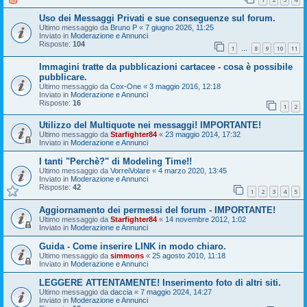
Uso dei Messaggi Privati e sue conseguenze sul forum.
Ultimo messaggio da
Bruno P
«
7 giugno 2026, 11:25
Inviato in
Moderazione e Annunci
Risposte:
104
1
8
9
10
11
…
Immagini tratte da pubblicazioni cartacee - cosa è possibile
pubblicare.
Ultimo messaggio da
Cox-One
«
3 maggio 2016, 12:18
Inviato in
Moderazione e Annunci
Risposte:
16
1
2
Utilizzo del Multiquote nei messaggi! IMPORTANTE!
Ultimo messaggio da
Starfighter84
«
23 maggio 2014, 17:32
Inviato in
Moderazione e Annunci
I tanti "Perchè?" di Modeling Time!!
Ultimo messaggio da
VorreiVolare
«
4 marzo 2020, 13:45
Inviato in
Moderazione e Annunci
Risposte:
42
1
2
3
4
5
Aggiornamento dei permessi del forum - IMPORTANTE!
Ultimo messaggio da
Starfighter84
«
14 novembre 2012, 1:02
Inviato in
Moderazione e Annunci
Guida - Come inserire LINK in modo chiaro.
Ultimo messaggio da
simmons
«
25 agosto 2010, 11:18
Inviato in
Moderazione e Annunci
LEGGERE ATTENTAMENTE! Inserimento foto di altri siti.
Ultimo messaggio da
daccia
«
7 maggio 2024, 14:27
Inviato in
Moderazione e Annunci