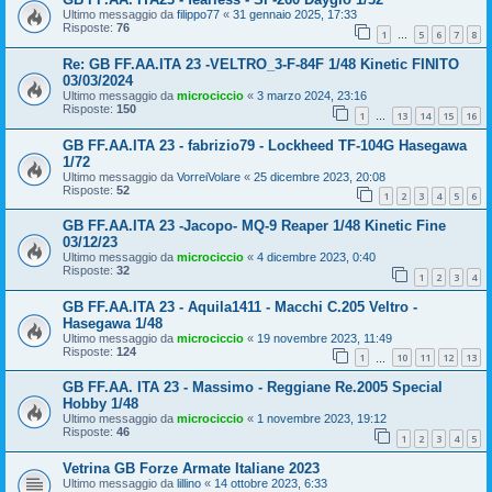
Ultimo messaggio da
filippo77
«
31 gennaio 2025, 17:33
Risposte:
76
1
5
6
7
8
…
Re: GB FF.AA.ITA 23 -VELTRO_3-F-84F 1/48 Kinetic FINITO
03/03/2024
Ultimo messaggio da
microciccio
«
3 marzo 2024, 23:16
Risposte:
150
1
13
14
15
16
…
GB FF.AA.ITA 23 - fabrizio79 - Lockheed TF-104G Hasegawa
1/72
Ultimo messaggio da
VorreiVolare
«
25 dicembre 2023, 20:08
Risposte:
52
1
2
3
4
5
6
GB FF.AA.ITA 23 -Jacopo- MQ-9 Reaper 1/48 Kinetic Fine
03/12/23
Ultimo messaggio da
microciccio
«
4 dicembre 2023, 0:40
Risposte:
32
1
2
3
4
GB FF.AA.ITA 23 - Aquila1411 - Macchi C.205 Veltro -
Hasegawa 1/48
Ultimo messaggio da
microciccio
«
19 novembre 2023, 11:49
Risposte:
124
1
10
11
12
13
…
GB FF.AA. ITA 23 - Massimo - Reggiane Re.2005 Special
Hobby 1/48
Ultimo messaggio da
microciccio
«
1 novembre 2023, 19:12
Risposte:
46
1
2
3
4
5
Vetrina GB Forze Armate Italiane 2023
Ultimo messaggio da
lillino
«
14 ottobre 2023, 6:33