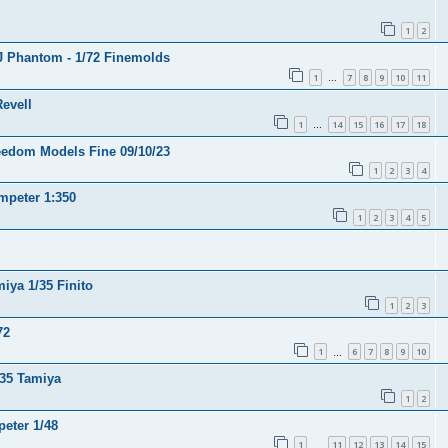
1
2
EJ Phantom - 1/72 Finemolds
1
7
8
9
10
11
…
Revell
1
14
15
16
17
18
…
eedom Models Fine 09/10/23
1
2
3
4
mpeter 1:350
1
2
3
4
5
iya 1/35 Finito
1
2
3
72
1
6
7
8
9
10
…
/35 Tamiya
1
2
peter 1/48
1
11
12
13
14
15
…