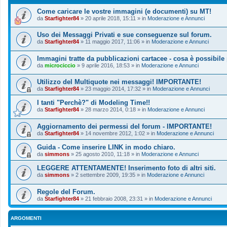
Come caricare le vostre immagini (e documenti) su MT!
da
Starfighter84
»
20 aprile 2018, 15:11
» in
Moderazione e Annunci
Uso dei Messaggi Privati e sue conseguenze sul forum.
da
Starfighter84
»
11 maggio 2017, 11:06
» in
Moderazione e Annunci
Immagini tratte da pubblicazioni cartacee - cosa è possibile
da
microciccio
»
9 aprile 2016, 18:53
» in
Moderazione e Annunci
Utilizzo del Multiquote nei messaggi! IMPORTANTE!
da
Starfighter84
»
23 maggio 2014, 17:32
» in
Moderazione e Annunci
I tanti "Perchè?" di Modeling Time!!
da
Starfighter84
»
28 marzo 2014, 0:18
» in
Moderazione e Annunci
Aggiornamento dei permessi del forum - IMPORTANTE!
da
Starfighter84
»
14 novembre 2012, 1:02
» in
Moderazione e Annunci
Guida - Come inserire LINK in modo chiaro.
da
simmons
»
25 agosto 2010, 11:18
» in
Moderazione e Annunci
LEGGERE ATTENTAMENTE! Inserimento foto di altri siti.
da
simmons
»
2 settembre 2009, 19:35
» in
Moderazione e Annunci
Regole del Forum.
da
Starfighter84
»
21 febbraio 2008, 23:31
» in
Moderazione e Annunci
ARGOMENTI