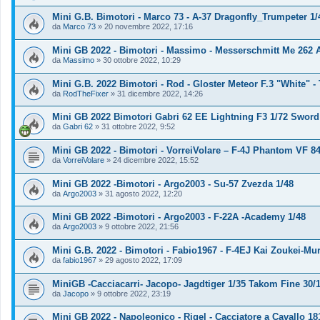
Mini G.B. Bimotori - Marco 73 - A-37 Dragonfly_Trumpeter 1/
da
Marco 73
»
20 novembre 2022, 17:16
Mini GB 2022 - Bimotori - Massimo - Messerschmitt Me 262 
da
Massimo
»
30 ottobre 2022, 10:29
Mini G.B. 2022 Bimotori - Rod - Gloster Meteor F.3 "White" -
da
RodTheFixer
»
31 dicembre 2022, 14:26
Mini GB 2022 Bimotori Gabri 62 EE Lightning F3 1/72 Sword
da
Gabri 62
»
31 ottobre 2022, 9:52
Mini GB 2022 - Bimotori - VorreiVolare – F-4J Phantom VF 84
da
VorreiVolare
»
24 dicembre 2022, 15:52
Mini GB 2022 -Bimotori - Argo2003 - Su-57 Zvezda 1/48
da
Argo2003
»
31 agosto 2022, 12:20
Mini GB 2022 -Bimotori - Argo2003 - F-22A -Academy 1/48
da
Argo2003
»
9 ottobre 2022, 21:56
Mini G.B. 2022 - Bimotori - Fabio1967 - F-4EJ Kai Zoukei-Mur
da
fabio1967
»
29 agosto 2022, 17:09
MiniGB -Cacciacarri- Jacopo- Jagdtiger 1/35 Takom Fine 30/
da
Jacopo
»
9 ottobre 2022, 23:19
Mini GB 2022 - Napoleonico - Rigel - Cacciatore a Cavallo 18