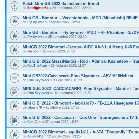
Patch Mini GB 2022 da mettere in firma!
da
Starfighter84
»
24 settembre 2022, 22:40
Mini GB - Bimotori - Vecchiobonfa - MDD (Mitsubishi) RF-4
da
Fly-by-wire
»
7 agosto 2022, 20:50
Mini GB - Bimotori - Fly-by-wire - MDD F-4F Phantom - 1/72 
da
Fly-by-wire
»
25 settembre 2022, 22:10
MiniGB 2022 Bimotori -Jacopo- AIDC XA-3 Lui Meng 1/48 Fr
da
Jacopo
»
15 marzo 2023, 23:32
Mini G.B. 2022 MezziNautici - Rod - Admiral Kuznetsov - Tru
da
RodTheFixer
»
28 febbraio 2023, 11:57
Mini GB2022-Cacciacarri-Pino Skyraider - AFV M18Hellcat
da
Pino Skyraider
»
3 luglio 2023, 16:23
MINI G.B. 2022- CACCIACARRI- Pino Skyraider - Marder I Tam
da
Pino Skyraider
»
18 settembre 2022, 11:39
Mini G.B. 2022 - Bimotori - fabrizio79 - FB-111A Hasegawa 1/
da
fabrizio79
»
20 ottobre 2022, 17:27
Mini G.B. 2022 - Cacciacarri - Cox-One - Sturmgeschutz IV 1
da
Cox-One
»
27 agosto 2022, 18:59
MiniGB 2022 Bimotori - aquila1411 - A-37A "Dragonfly" Trum
da
Aquila1411
»
12 agosto 2022, 13:25