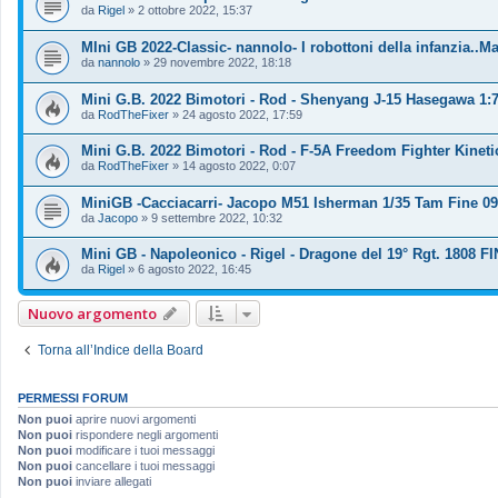
da
Rigel
»
2 ottobre 2022, 15:37
MIni GB 2022-Classic- nannolo- I robottoni della infanzia..
da
nannolo
»
29 novembre 2022, 18:18
Mini G.B. 2022 Bimotori - Rod - Shenyang J-15 Hasegawa 1:
da
RodTheFixer
»
24 agosto 2022, 17:59
Mini G.B. 2022 Bimotori - Rod - F-5A Freedom Fighter Kineti
da
RodTheFixer
»
14 agosto 2022, 0:07
MiniGB -Cacciacarri- Jacopo M51 Isherman 1/35 Tam Fine 09
da
Jacopo
»
9 settembre 2022, 10:32
Mini GB - Napoleonico - Rigel - Dragone del 19° Rgt. 1808 F
da
Rigel
»
6 agosto 2022, 16:45
Nuovo argomento
Torna all’Indice della Board
PERMESSI FORUM
Non puoi
aprire nuovi argomenti
Non puoi
rispondere negli argomenti
Non puoi
modificare i tuoi messaggi
Non puoi
cancellare i tuoi messaggi
Non puoi
inviare allegati