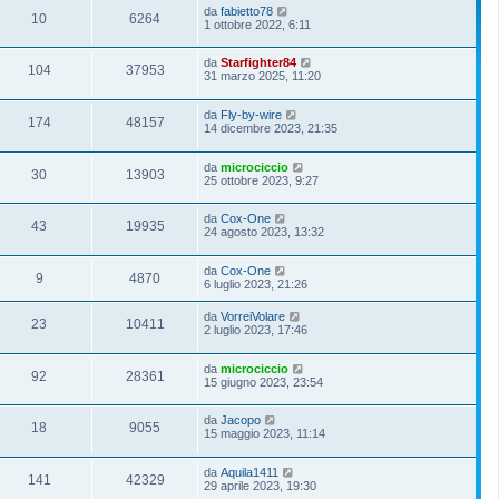
da
fabietto78
10
6264
1 ottobre 2022, 6:11
da
Starfighter84
104
37953
31 marzo 2025, 11:20
da
Fly-by-wire
174
48157
14 dicembre 2023, 21:35
da
microciccio
30
13903
25 ottobre 2023, 9:27
da
Cox-One
43
19935
24 agosto 2023, 13:32
da
Cox-One
9
4870
6 luglio 2023, 21:26
da
VorreiVolare
23
10411
2 luglio 2023, 17:46
da
microciccio
92
28361
15 giugno 2023, 23:54
da
Jacopo
18
9055
15 maggio 2023, 11:14
da
Aquila1411
141
42329
29 aprile 2023, 19:30