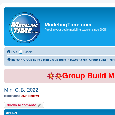
ModelingTime.com
Feeding your scale modelling passion since 2008!
FAQ
Regole
Indice
Group Build e Mini Group Build
Raccolta Mini Group Build
Min
Group Build 
Mini G.B. 2022
Moderatore:
Starfighter84
Nuovo argomento
ANNUNCI