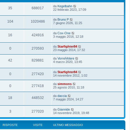
da
Kegelbahn
35
688017
22 febbraio 2023, 17:09
da
Bruno P
104
1020486
7 giugno 2026, 11:25
da
Cox-One
16
424916
3 maggio 2016, 12:18
da
Starfighter84
0
270593
23 maggio 2014, 17:32
da
VorreiVolare
42
829881
4 marzo 2020, 13:45
da
Starfighter84
0
277420
14 novembre 2012, 1:02
da
simmons
0
277418
25 agosto 2010, 11:18
da
daccia
18
448532
7 maggio 2024, 14:27
da
Giannide
3
277020
14 novembre 2019, 19:48
RISPOSTE
VISITE
ULTIMO MESSAGGIO