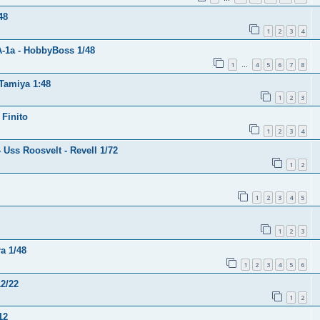
48
1
2
3
4
A-1a - HobbyBoss 1/48
1
4
5
6
7
8
…
 Tamiya 1:48
1
2
3
 Finito
1
2
3
4
 Uss Roosvelt - Revell 1/72
1
2
1
2
3
4
5
1
2
3
a 1/48
1
2
3
4
5
6
12/22
1
2
12