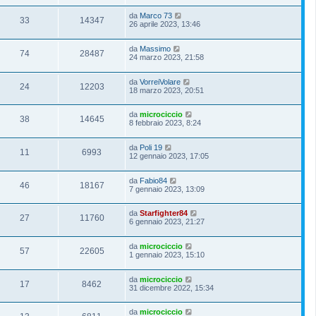
da
Marco 73
33
14347
26 aprile 2023, 13:46
da
Massimo
74
28487
24 marzo 2023, 21:58
da
VorreiVolare
24
12203
18 marzo 2023, 20:51
da
microciccio
38
14645
8 febbraio 2023, 8:24
da
Poli 19
11
6993
12 gennaio 2023, 17:05
da
Fabio84
46
18167
7 gennaio 2023, 13:09
da
Starfighter84
27
11760
6 gennaio 2023, 21:27
da
microciccio
57
22605
1 gennaio 2023, 15:10
da
microciccio
17
8462
31 dicembre 2022, 15:34
da
microciccio