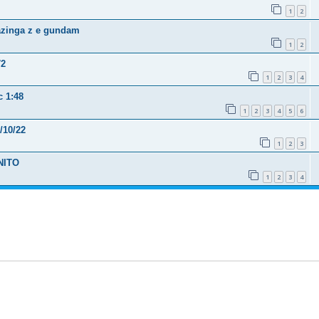
1
2
Mazinga z e gundam
1
2
72
1
2
3
4
c 1:48
1
2
3
4
5
6
/10/22
1
2
3
INITO
1
2
3
4