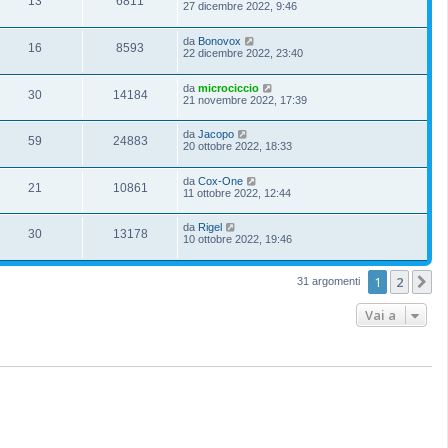
13
6811
27 dicembre 2022, 9:46
da
Bonovox
16
8593
22 dicembre 2022, 23:40
da
microciccio
30
14184
21 novembre 2022, 17:39
da
Jacopo
59
24883
20 ottobre 2022, 18:33
da
Cox-One
21
10861
11 ottobre 2022, 12:44
da
Rigel
30
13178
10 ottobre 2022, 19:46
1
2
P
31 argomenti
Vai a