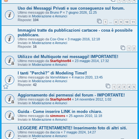
Uso dei Messaggi Privati e sue conseguenze sul forum.
Ultimo messaggio da
Bruno P
«
7 giugno 2026, 11:25
Inviato in
Moderazione e Annunci
Risposte:
104
1
8
9
10
11
…
Immagini tratte da pubblicazioni cartacee - cosa è possibile
pubblicare.
Ultimo messaggio da
Cox-One
«
3 maggio 2016, 12:18
Inviato in
Moderazione e Annunci
Risposte:
16
1
2
Utilizzo del Multiquote nei messaggi! IMPORTANTE!
Ultimo messaggio da
Starfighter84
«
23 maggio 2014, 17:32
Inviato in
Moderazione e Annunci
I tanti "Perchè?" di Modeling Time!!
Ultimo messaggio da
VorreiVolare
«
4 marzo 2020, 13:45
Inviato in
Moderazione e Annunci
Risposte:
42
1
2
3
4
5
Aggiornamento dei permessi del forum - IMPORTANTE!
Ultimo messaggio da
Starfighter84
«
14 novembre 2012, 1:02
Inviato in
Moderazione e Annunci
Guida - Come inserire LINK in modo chiaro.
Ultimo messaggio da
simmons
«
25 agosto 2010, 11:18
Inviato in
Moderazione e Annunci
LEGGERE ATTENTAMENTE! Inserimento foto di altri siti.
Ultimo messaggio da
daccia
«
7 maggio 2024, 14:27
Inviato in
Moderazione e Annunci