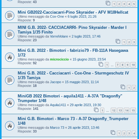
Risposte:
43
1
2
3
4
5
Mini GB2022-Cacciacarri-Pino Skyraider - AFV M18Hellcat
Ultimo messaggio da
Cox-One
«
6 luglio 2023, 21:26
Risposte:
9
MINI G.B. 2022- CACCIACARRI- Pino Skyraider - Marder I
Tamiya 1/35 Finito
Ultimo messaggio da
VorreiVolare
«
2 luglio 2023, 17:46
Risposte:
23
1
2
3
Mini G.B. 2022 - Bimotori - fabrizio79 - FB-111A Hasegawa
1/72
Ultimo messaggio da
microciccio
«
15 giugno 2023, 23:54
Risposte:
92
1
7
8
9
10
…
Mini G.B. 2022 - Cacciacarri - Cox-One - Sturmgeschutz IV
1/35 Tamiya
Ultimo messaggio da
Jacopo
«
15 maggio 2023, 11:14
Risposte:
18
1
2
MiniGB 2022 Bimotori - aquila1411 - A-37A "Dragonfly"
Trumpeter 1/48
Ultimo messaggio da
Aquila1411
«
29 aprile 2023, 19:30
Risposte:
141
1
12
13
14
15
…
Mini G.B. Bimotori - Marco 73 - A-37 Dragonfly_Trumpeter
1/48
Ultimo messaggio da
Marco 73
«
26 aprile 2023, 13:46
Risposte:
33
1
2
3
4