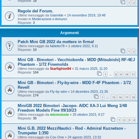
Risposte:
18
1
2
Regole del Forum.
Ultimo messaggio da
Giannide
«
14 novembre 2019, 19:48
Inviato in
Moderazione e Annunci
Risposte:
3
Argomenti
Patch Mini GB 2022 da mettere in firma!
Ultimo messaggio da
fabietto78
«
1 ottobre 2022, 6:11
Risposte:
10
1
2
Mini GB - Bimotori - Vecchiobonfa - MDD (Mitsubishi) RF-4EJ
Phantom - 1/72 Finemolds
Ultimo messaggio da
Starfighter84
«
31 marzo 2025, 11:20
Risposte:
104
1
8
9
10
11
…
Mini GB - Bimotori - Fly-by-wire - MDD F-4F Phantom - 1/72
Revell
Ultimo messaggio da
Fly-by-wire
«
14 dicembre 2023, 21:35
Risposte:
174
1
15
16
17
18
…
MiniGB 2022 Bimotori -Jacopo- AIDC XA-3 Lui Meng 1/48
Freedom Models Fine 09/10/23
Ultimo messaggio da
microciccio
«
25 ottobre 2023, 9:27
Risposte:
30
1
2
3
4
Mini G.B. 2022 MezziNautici - Rod - Admiral Kuznetsov -
Trumpeter 1:350
Ultimo messaggio da
Cox-One
«
24 agosto 2023, 13:32