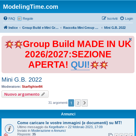
ModelingTime.com
FAQ
Regole
Iscriviti
Login
Indice
Group Build e Mini Group Build
Raccolta Mini Group Build
Mini G.B. 2022
Group Build MADE IN UK
2026/2027:SEZIONE
APERTA!
QUI!
Mini G.B. 2022
Moderatore:
Starfighter84
Nuovo argomento
1
2
Prossimo
31 argomenti
Annunci
Come caricare le vostre immagini (e documenti) su MT!
Ultimo messaggio da
Kegelbahn
«
22 febbraio 2023, 17:09
Inviato in
Moderazione e Annunci
Risposte:
35
1
2
3
4