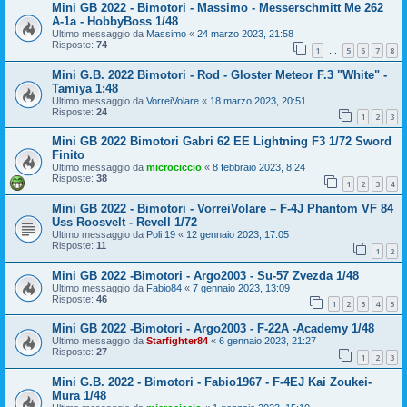
Mini GB 2022 - Bimotori - Massimo - Messerschmitt Me 262
A-1a - HobbyBoss 1/48
Ultimo messaggio da
Massimo
«
24 marzo 2023, 21:58
Risposte:
74
1
5
6
7
8
…
Mini G.B. 2022 Bimotori - Rod - Gloster Meteor F.3 "White" -
Tamiya 1:48
Ultimo messaggio da
VorreiVolare
«
18 marzo 2023, 20:51
Risposte:
24
1
2
3
Mini GB 2022 Bimotori Gabri 62 EE Lightning F3 1/72 Sword
Finito
Ultimo messaggio da
microciccio
«
8 febbraio 2023, 8:24
Risposte:
38
1
2
3
4
Mini GB 2022 - Bimotori - VorreiVolare – F-4J Phantom VF 84
Uss Roosvelt - Revell 1/72
Ultimo messaggio da
Poli 19
«
12 gennaio 2023, 17:05
Risposte:
11
1
2
Mini GB 2022 -Bimotori - Argo2003 - Su-57 Zvezda 1/48
Ultimo messaggio da
Fabio84
«
7 gennaio 2023, 13:09
Risposte:
46
1
2
3
4
5
Mini GB 2022 -Bimotori - Argo2003 - F-22A -Academy 1/48
Ultimo messaggio da
Starfighter84
«
6 gennaio 2023, 21:27
Risposte:
27
1
2
3
Mini G.B. 2022 - Bimotori - Fabio1967 - F-4EJ Kai Zoukei-
Mura 1/48