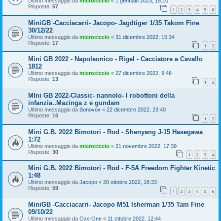
Ultimo messaggio da
microciccio
«
1 gennaio 2023, 15:10
Risposte:
57
1
2
3
4
5
6
MiniGB -Cacciacarri- Jacopo- Jagdtiger 1/35 Takom Fine
30/12/22
Ultimo messaggio da
microciccio
«
31 dicembre 2022, 15:34
Risposte:
17
1
2
Mini GB 2022 - Napoleonico - Rigel - Cacciatore a Cavallo
1812
Ultimo messaggio da
microciccio
«
27 dicembre 2022, 9:46
Risposte:
13
1
2
MIni GB 2022-Classic- nannolo- I robottoni della
infanzia..Mazinga z e gundam
Ultimo messaggio da
Bonovox
«
22 dicembre 2022, 23:40
Risposte:
16
1
2
Mini G.B. 2022 Bimotori - Rod - Shenyang J-15 Hasegawa
1:72
Ultimo messaggio da
microciccio
«
21 novembre 2022, 17:39
Risposte:
30
1
2
3
4
Mini G.B. 2022 Bimotori - Rod - F-5A Freedom Fighter Kinetic
1:48
Ultimo messaggio da
Jacopo
«
20 ottobre 2022, 18:33
Risposte:
59
1
2
3
4
5
6
MiniGB -Cacciacarri- Jacopo M51 Isherman 1/35 Tam Fine
09/10/22
Ultimo messaggio da
Cox-One
«
11 ottobre 2022, 12:44