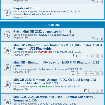
Risposte:
18
1
2
Regole del Forum.
Ultimo messaggio da
Giannide
«
14 novembre 2019, 19:48
Inviato in
Moderazione e Annunci
Risposte:
3
Argomenti
Patch Mini GB 2022 da mettere in firma!
Ultimo messaggio da
fabietto78
«
1 ottobre 2022, 6:11
Risposte:
10
1
2
Mini GB - Bimotori - Vecchiobonfa - MDD (Mitsubishi) RF-4EJ
Phantom - 1/72 Finemolds
Ultimo messaggio da
Starfighter84
«
31 marzo 2025, 11:20
Risposte:
104
1
8
9
10
11
…
Mini GB - Bimotori - Fly-by-wire - MDD F-4F Phantom - 1/72
Revell
Ultimo messaggio da
Fly-by-wire
«
14 dicembre 2023, 21:35
Risposte:
174
1
15
16
17
18
…
MiniGB 2022 Bimotori -Jacopo- AIDC XA-3 Lui Meng 1/48
Freedom Models Fine 09/10/23
Ultimo messaggio da
microciccio
«
25 ottobre 2023, 9:27
Risposte:
30
1
2
3
4
Mini G.B. 2022 MezziNautici - Rod - Admiral Kuznetsov -
Trumpeter 1:350
Ultimo messaggio da
Cox-One
«
24 agosto 2023, 13:32