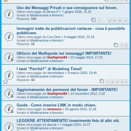
Uso dei Messaggi Privati e sue conseguenze sul forum.
Ultimo messaggio da
Bruno P
«
7 giugno 2026, 11:25
Inviato in
Moderazione e Annunci
Risposte:
104
1
8
9
10
11
…
Immagini tratte da pubblicazioni cartacee - cosa è possibile
pubblicare.
Ultimo messaggio da
Cox-One
«
3 maggio 2016, 12:18
Inviato in
Moderazione e Annunci
Risposte:
16
1
2
Utilizzo del Multiquote nei messaggi! IMPORTANTE!
Ultimo messaggio da
Starfighter84
«
23 maggio 2014, 17:32
Inviato in
Moderazione e Annunci
I tanti "Perchè?" di Modeling Time!!
Ultimo messaggio da
VorreiVolare
«
4 marzo 2020, 13:45
Inviato in
Moderazione e Annunci
Risposte:
42
1
2
3
4
5
Aggiornamento dei permessi del forum - IMPORTANTE!
Ultimo messaggio da
Starfighter84
«
14 novembre 2012, 1:02
Inviato in
Moderazione e Annunci
Guida - Come inserire LINK in modo chiaro.
Ultimo messaggio da
simmons
«
25 agosto 2010, 11:18
Inviato in
Moderazione e Annunci
LEGGERE ATTENTAMENTE! Inserimento foto di altri siti.
Ultimo messaggio da
daccia
«
7 maggio 2024, 14:27
Inviato in
Moderazione e Annunci