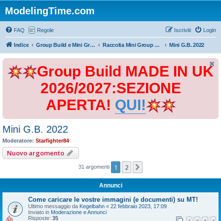
ModelingTime.com
FAQ
Regole
Iscriviti
Login
Indice
Group Build e Mini Group Build
Raccolta Mini Group Build
Mini G.B. 2022
Group Build MADE IN UK
2026/2027:SEZIONE
APERTA!
QUI!
Mini G.B. 2022
Moderatore:
Starfighter84
Nuovo argomento
1
2
Prossimo
31 argomenti
Annunci
Come caricare le vostre immagini (e documenti) su MT!
Ultimo messaggio da
Kegelbahn
«
22 febbraio 2023, 17:09
Inviato in
Moderazione e Annunci
Risposte:
35
1
2
3
4