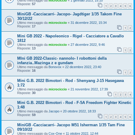
Ultimo messaggio da
microciccio
«
1 gennaio 2023, 15:10
Risposte:
57
1
2
3
4
5
6
MiniGB -Cacciacarri- Jacopo- Jagdtiger 1/35 Takom Fine
30/12/22
Ultimo messaggio da
microciccio
«
31 dicembre 2022, 15:34
Risposte:
17
1
2
Mini GB 2022 - Napoleonico - Rigel - Cacciatore a Cavallo
1812
Ultimo messaggio da
microciccio
«
27 dicembre 2022, 9:46
Risposte:
13
1
2
MIni GB 2022-Classic- nannolo- I robottoni della
infanzia..Mazinga z e gundam
Ultimo messaggio da
Bonovox
«
22 dicembre 2022, 23:40
Risposte:
16
1
2
Mini G.B. 2022 Bimotori - Rod - Shenyang J-15 Hasegawa
1:72
Ultimo messaggio da
microciccio
«
21 novembre 2022, 17:39
Risposte:
30
1
2
3
4
Mini G.B. 2022 Bimotori - Rod - F-5A Freedom Fighter Kinetic
1:48
Ultimo messaggio da
Jacopo
«
20 ottobre 2022, 18:33
Risposte:
59
1
2
3
4
5
6
MiniGB -Cacciacarri- Jacopo M51 Isherman 1/35 Tam Fine
09/10/22
Ultimo messaggio da
Cox-One
«
11 ottobre 2022, 12:44