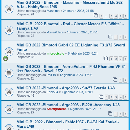
Mini GB 2022 - Bimotori - Massimo - Messerschmitt Me 262
A-1a - HobbyBoss 1/48
Ultimo messaggio da
Massimo
«
24 marzo 2023, 21:58
Risposte:
74
1
5
6
7
8
…
Mini G.B. 2022 Bimotori - Rod - Gloster Meteor F.3 "White" -
Tamiya 1:48
Ultimo messaggio da
VorreiVolare
«
18 marzo 2023, 20:51
Risposte:
24
1
2
3
Mini GB 2022 Bimotori Gabri 62 EE Lightning F3 1/72 Sword
Finito
Ultimo messaggio da
microciccio
«
8 febbraio 2023, 8:24
Risposte:
38
1
2
3
4
Mini GB 2022 - Bimotori - VorreiVolare – F-4J Phantom VF 84
Uss Roosvelt - Revell 1/72
Ultimo messaggio da
Poli 19
«
12 gennaio 2023, 17:05
Risposte:
11
1
2
Mini GB 2022 -Bimotori - Argo2003 - Su-57 Zvezda 1/48
Ultimo messaggio da
Fabio84
«
7 gennaio 2023, 13:09
Risposte:
46
1
2
3
4
5
Mini GB 2022 -Bimotori - Argo2003 - F-22A -Academy 1/48
Ultimo messaggio da
Starfighter84
«
6 gennaio 2023, 21:27
Risposte:
27
1
2
3
Mini G.B. 2022 - Bimotori - Fabio1967 - F-4EJ Kai Zoukei-
Mura 1/48