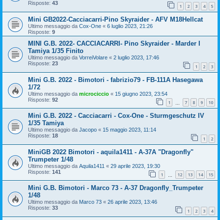
Risposte:
43
1
2
3
4
5
Mini GB2022-Cacciacarri-Pino Skyraider - AFV M18Hellcat
Ultimo messaggio da
Cox-One
«
6 luglio 2023, 21:26
Risposte:
9
MINI G.B. 2022- CACCIACARRI- Pino Skyraider - Marder I
Tamiya 1/35 Finito
Ultimo messaggio da
VorreiVolare
«
2 luglio 2023, 17:46
Risposte:
23
1
2
3
Mini G.B. 2022 - Bimotori - fabrizio79 - FB-111A Hasegawa
1/72
Ultimo messaggio da
microciccio
«
15 giugno 2023, 23:54
Risposte:
92
1
7
8
9
10
…
Mini G.B. 2022 - Cacciacarri - Cox-One - Sturmgeschutz IV
1/35 Tamiya
Ultimo messaggio da
Jacopo
«
15 maggio 2023, 11:14
Risposte:
18
1
2
MiniGB 2022 Bimotori - aquila1411 - A-37A "Dragonfly"
Trumpeter 1/48
Ultimo messaggio da
Aquila1411
«
29 aprile 2023, 19:30
Risposte:
141
1
12
13
14
15
…
Mini G.B. Bimotori - Marco 73 - A-37 Dragonfly_Trumpeter
1/48
Ultimo messaggio da
Marco 73
«
26 aprile 2023, 13:46
Risposte:
33
1
2
3
4