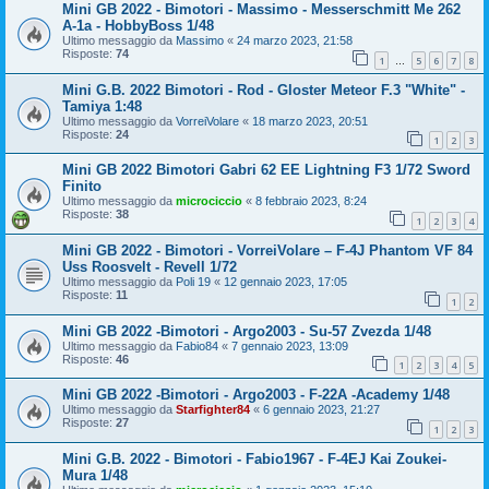
Mini GB 2022 - Bimotori - Massimo - Messerschmitt Me 262
A-1a - HobbyBoss 1/48
Ultimo messaggio da
Massimo
«
24 marzo 2023, 21:58
Risposte:
74
1
5
6
7
8
…
Mini G.B. 2022 Bimotori - Rod - Gloster Meteor F.3 "White" -
Tamiya 1:48
Ultimo messaggio da
VorreiVolare
«
18 marzo 2023, 20:51
Risposte:
24
1
2
3
Mini GB 2022 Bimotori Gabri 62 EE Lightning F3 1/72 Sword
Finito
Ultimo messaggio da
microciccio
«
8 febbraio 2023, 8:24
Risposte:
38
1
2
3
4
Mini GB 2022 - Bimotori - VorreiVolare – F-4J Phantom VF 84
Uss Roosvelt - Revell 1/72
Ultimo messaggio da
Poli 19
«
12 gennaio 2023, 17:05
Risposte:
11
1
2
Mini GB 2022 -Bimotori - Argo2003 - Su-57 Zvezda 1/48
Ultimo messaggio da
Fabio84
«
7 gennaio 2023, 13:09
Risposte:
46
1
2
3
4
5
Mini GB 2022 -Bimotori - Argo2003 - F-22A -Academy 1/48
Ultimo messaggio da
Starfighter84
«
6 gennaio 2023, 21:27
Risposte:
27
1
2
3
Mini G.B. 2022 - Bimotori - Fabio1967 - F-4EJ Kai Zoukei-
Mura 1/48