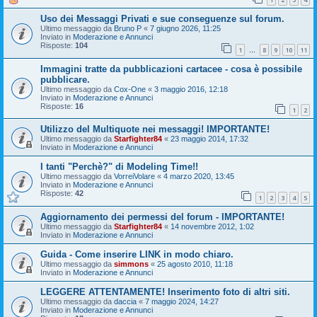
Uso dei Messaggi Privati e sue conseguenze sul forum.
Ultimo messaggio da
Bruno P
«
7 giugno 2026, 11:25
Inviato in
Moderazione e Annunci
Risposte:
104
1
8
9
10
11
…
Immagini tratte da pubblicazioni cartacee - cosa è possibile
pubblicare.
Ultimo messaggio da
Cox-One
«
3 maggio 2016, 12:18
Inviato in
Moderazione e Annunci
Risposte:
16
1
2
Utilizzo del Multiquote nei messaggi! IMPORTANTE!
Ultimo messaggio da
Starfighter84
«
23 maggio 2014, 17:32
Inviato in
Moderazione e Annunci
I tanti "Perchè?" di Modeling Time!!
Ultimo messaggio da
VorreiVolare
«
4 marzo 2020, 13:45
Inviato in
Moderazione e Annunci
Risposte:
42
1
2
3
4
5
Aggiornamento dei permessi del forum - IMPORTANTE!
Ultimo messaggio da
Starfighter84
«
14 novembre 2012, 1:02
Inviato in
Moderazione e Annunci
Guida - Come inserire LINK in modo chiaro.
Ultimo messaggio da
simmons
«
25 agosto 2010, 11:18
Inviato in
Moderazione e Annunci
LEGGERE ATTENTAMENTE! Inserimento foto di altri siti.
Ultimo messaggio da
daccia
«
7 maggio 2024, 14:27
Inviato in
Moderazione e Annunci