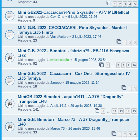
Risposte:
43
1
2
3
4
5
Mini GB2022-Cacciacarri-Pino Skyraider - AFV M18Hellcat
Ultimo messaggio da
Cox-One
«
6 luglio 2023, 21:26
Risposte:
9
MINI G.B. 2022- CACCIACARRI- Pino Skyraider - Marder I
Tamiya 1/35 Finito
Ultimo messaggio da
VorreiVolare
«
2 luglio 2023, 17:46
Risposte:
23
1
2
3
Mini G.B. 2022 - Bimotori - fabrizio79 - FB-111A Hasegawa
1/72
Ultimo messaggio da
microciccio
«
15 giugno 2023, 23:54
Risposte:
92
1
7
8
9
10
…
Mini G.B. 2022 - Cacciacarri - Cox-One - Sturmgeschutz IV
1/35 Tamiya
Ultimo messaggio da
Jacopo
«
15 maggio 2023, 11:14
Risposte:
18
1
2
MiniGB 2022 Bimotori - aquila1411 - A-37A "Dragonfly"
Trumpeter 1/48
Ultimo messaggio da
Aquila1411
«
29 aprile 2023, 19:30
Risposte:
141
1
12
13
14
15
…
Mini G.B. Bimotori - Marco 73 - A-37 Dragonfly_Trumpeter
1/48
Ultimo messaggio da
Marco 73
«
26 aprile 2023, 13:46
Risposte:
33
1
2
3
4