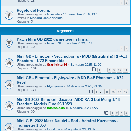
Risposte:
18
1
2
Regole del Forum.
Ultimo messaggio da
Giannide
«
14 novembre 2019, 19:48
Inviato in
Moderazione e Annunci
Risposte:
3
Argomenti
Patch Mini GB 2022 da mettere in firma!
Ultimo messaggio da
fabietto78
«
1 ottobre 2022, 6:11
Risposte:
10
1
2
Mini GB - Bimotori - Vecchiobonfa - MDD (Mitsubishi) RF-4EJ
Phantom - 1/72 Finemolds
Ultimo messaggio da
Starfighter84
«
31 marzo 2025, 11:20
Risposte:
104
1
8
9
10
11
…
Mini GB - Bimotori - Fly-by-wire - MDD F-4F Phantom - 1/72
Revell
Ultimo messaggio da
Fly-by-wire
«
14 dicembre 2023, 21:35
Risposte:
174
1
15
16
17
18
…
MiniGB 2022 Bimotori -Jacopo- AIDC XA-3 Lui Meng 1/48
Freedom Models Fine 09/10/23
Ultimo messaggio da
microciccio
«
25 ottobre 2023, 9:27
Risposte:
30
1
2
3
4
Mini G.B. 2022 MezziNautici - Rod - Admiral Kuznetsov -
Trumpeter 1:350
Ultimo messaggio da
Cox-One
«
24 agosto 2023, 13:32