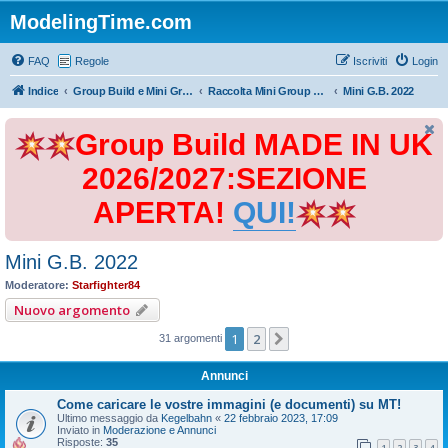
ModelingTime.com
FAQ
Regole
Iscriviti
Login
Indice
Group Build e Mini Group Build
Raccolta Mini Group Build
Mini G.B. 2022
Group Build MADE IN UK
2026/2027:SEZIONE
APERTA!
QUI!
Mini G.B. 2022
Moderatore:
Starfighter84
Nuovo argomento
1
2
Prossimo
31 argomenti
Annunci
Come caricare le vostre immagini (e documenti) su MT!
Ultimo messaggio da
Kegelbahn
«
22 febbraio 2023, 17:09
Inviato in
Moderazione e Annunci
Risposte:
35
1
2
3
4