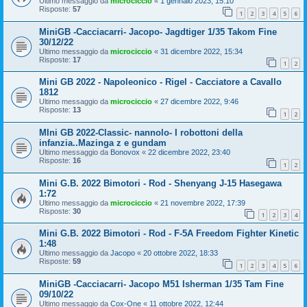
Ultimo messaggio da
microciccio
«
1 gennaio 2023, 15:10
Risposte:
57
1
2
3
4
5
6
MiniGB -Cacciacarri- Jacopo- Jagdtiger 1/35 Takom Fine
30/12/22
Ultimo messaggio da
microciccio
«
31 dicembre 2022, 15:34
Risposte:
17
1
2
Mini GB 2022 - Napoleonico - Rigel - Cacciatore a Cavallo
1812
Ultimo messaggio da
microciccio
«
27 dicembre 2022, 9:46
Risposte:
13
1
2
MIni GB 2022-Classic- nannolo- I robottoni della
infanzia..Mazinga z e gundam
Ultimo messaggio da
Bonovox
«
22 dicembre 2022, 23:40
Risposte:
16
1
2
Mini G.B. 2022 Bimotori - Rod - Shenyang J-15 Hasegawa
1:72
Ultimo messaggio da
microciccio
«
21 novembre 2022, 17:39
Risposte:
30
1
2
3
4
Mini G.B. 2022 Bimotori - Rod - F-5A Freedom Fighter Kinetic
1:48
Ultimo messaggio da
Jacopo
«
20 ottobre 2022, 18:33
Risposte:
59
1
2
3
4
5
6
MiniGB -Cacciacarri- Jacopo M51 Isherman 1/35 Tam Fine
09/10/22
Ultimo messaggio da
Cox-One
«
11 ottobre 2022, 12:44