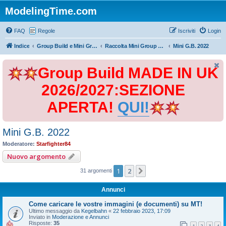
ModelingTime.com
FAQ
Regole
Iscriviti
Login
Indice
Group Build e Mini Group Build
Raccolta Mini Group Build
Mini G.B. 2022
Group Build MADE IN UK
2026/2027:SEZIONE
APERTA!
QUI!
Mini G.B. 2022
Moderatore:
Starfighter84
Nuovo argomento
1
2
Prossimo
31 argomenti
Annunci
Come caricare le vostre immagini (e documenti) su MT!
Ultimo messaggio da
Kegelbahn
«
22 febbraio 2023, 17:09
Inviato in
Moderazione e Annunci
Risposte:
35
1
2
3
4