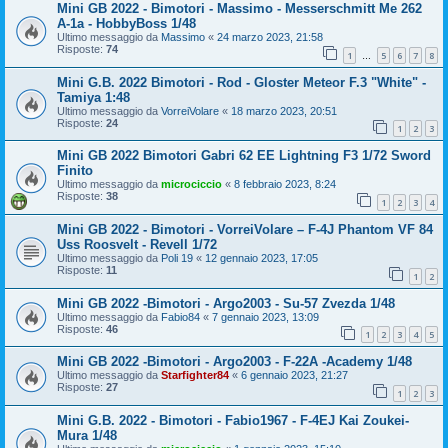
Mini GB 2022 - Bimotori - Massimo - Messerschmitt Me 262
A-1a - HobbyBoss 1/48
Ultimo messaggio da
Massimo
«
24 marzo 2023, 21:58
Risposte:
74
1
5
6
7
8
…
Mini G.B. 2022 Bimotori - Rod - Gloster Meteor F.3 "White" -
Tamiya 1:48
Ultimo messaggio da
VorreiVolare
«
18 marzo 2023, 20:51
Risposte:
24
1
2
3
Mini GB 2022 Bimotori Gabri 62 EE Lightning F3 1/72 Sword
Finito
Ultimo messaggio da
microciccio
«
8 febbraio 2023, 8:24
Risposte:
38
1
2
3
4
Mini GB 2022 - Bimotori - VorreiVolare – F-4J Phantom VF 84
Uss Roosvelt - Revell 1/72
Ultimo messaggio da
Poli 19
«
12 gennaio 2023, 17:05
Risposte:
11
1
2
Mini GB 2022 -Bimotori - Argo2003 - Su-57 Zvezda 1/48
Ultimo messaggio da
Fabio84
«
7 gennaio 2023, 13:09
Risposte:
46
1
2
3
4
5
Mini GB 2022 -Bimotori - Argo2003 - F-22A -Academy 1/48
Ultimo messaggio da
Starfighter84
«
6 gennaio 2023, 21:27
Risposte:
27
1
2
3
Mini G.B. 2022 - Bimotori - Fabio1967 - F-4EJ Kai Zoukei-
Mura 1/48