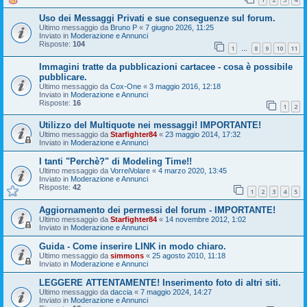
Uso dei Messaggi Privati e sue conseguenze sul forum.
Ultimo messaggio da
Bruno P
«
7 giugno 2026, 11:25
Inviato in
Moderazione e Annunci
Risposte:
104
1
8
9
10
11
…
Immagini tratte da pubblicazioni cartacee - cosa è possibile
pubblicare.
Ultimo messaggio da
Cox-One
«
3 maggio 2016, 12:18
Inviato in
Moderazione e Annunci
Risposte:
16
1
2
Utilizzo del Multiquote nei messaggi! IMPORTANTE!
Ultimo messaggio da
Starfighter84
«
23 maggio 2014, 17:32
Inviato in
Moderazione e Annunci
I tanti "Perchè?" di Modeling Time!!
Ultimo messaggio da
VorreiVolare
«
4 marzo 2020, 13:45
Inviato in
Moderazione e Annunci
Risposte:
42
1
2
3
4
5
Aggiornamento dei permessi del forum - IMPORTANTE!
Ultimo messaggio da
Starfighter84
«
14 novembre 2012, 1:02
Inviato in
Moderazione e Annunci
Guida - Come inserire LINK in modo chiaro.
Ultimo messaggio da
simmons
«
25 agosto 2010, 11:18
Inviato in
Moderazione e Annunci
LEGGERE ATTENTAMENTE! Inserimento foto di altri siti.
Ultimo messaggio da
daccia
«
7 maggio 2024, 14:27
Inviato in
Moderazione e Annunci