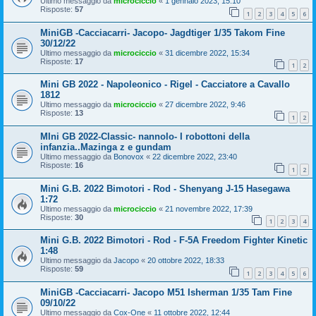
Ultimo messaggio da
microciccio
«
1 gennaio 2023, 15:10
Risposte:
57
1
2
3
4
5
6
MiniGB -Cacciacarri- Jacopo- Jagdtiger 1/35 Takom Fine
30/12/22
Ultimo messaggio da
microciccio
«
31 dicembre 2022, 15:34
Risposte:
17
1
2
Mini GB 2022 - Napoleonico - Rigel - Cacciatore a Cavallo
1812
Ultimo messaggio da
microciccio
«
27 dicembre 2022, 9:46
Risposte:
13
1
2
MIni GB 2022-Classic- nannolo- I robottoni della
infanzia..Mazinga z e gundam
Ultimo messaggio da
Bonovox
«
22 dicembre 2022, 23:40
Risposte:
16
1
2
Mini G.B. 2022 Bimotori - Rod - Shenyang J-15 Hasegawa
1:72
Ultimo messaggio da
microciccio
«
21 novembre 2022, 17:39
Risposte:
30
1
2
3
4
Mini G.B. 2022 Bimotori - Rod - F-5A Freedom Fighter Kinetic
1:48
Ultimo messaggio da
Jacopo
«
20 ottobre 2022, 18:33
Risposte:
59
1
2
3
4
5
6
MiniGB -Cacciacarri- Jacopo M51 Isherman 1/35 Tam Fine
09/10/22
Ultimo messaggio da
Cox-One
«
11 ottobre 2022, 12:44