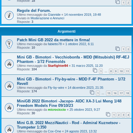
Risposte:
18
1
2
Regole del Forum.
Ultimo messaggio da
Giannide
«
14 novembre 2019, 19:48
Inviato in
Moderazione e Annunci
Risposte:
3
Argomenti
Patch Mini GB 2022 da mettere in firma!
Ultimo messaggio da
fabietto78
«
1 ottobre 2022, 6:11
Risposte:
10
1
2
Mini GB - Bimotori - Vecchiobonfa - MDD (Mitsubishi) RF-4EJ
Phantom - 1/72 Finemolds
Ultimo messaggio da
Starfighter84
«
31 marzo 2025, 11:20
Risposte:
104
1
8
9
10
11
…
Mini GB - Bimotori - Fly-by-wire - MDD F-4F Phantom - 1/72
Revell
Ultimo messaggio da
Fly-by-wire
«
14 dicembre 2023, 21:35
Risposte:
174
1
15
16
17
18
…
MiniGB 2022 Bimotori -Jacopo- AIDC XA-3 Lui Meng 1/48
Freedom Models Fine 09/10/23
Ultimo messaggio da
microciccio
«
25 ottobre 2023, 9:27
Risposte:
30
1
2
3
4
Mini G.B. 2022 MezziNautici - Rod - Admiral Kuznetsov -
Trumpeter 1:350
Ultimo messaggio da
Cox-One
«
24 agosto 2023, 13:32