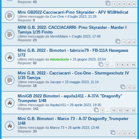
Risposte:
43
1
2
3
4
5
Mini GB2022-Cacciacarri-Pino Skyraider - AFV M18Hellcat
Ultimo messaggio da
Cox-One
«
6 luglio 2023, 21:26
Risposte:
9
MINI G.B. 2022- CACCIACARRI- Pino Skyraider - Marder I
Tamiya 1/35 Finito
Ultimo messaggio da
VorreiVolare
«
2 luglio 2023, 17:46
Risposte:
23
1
2
3
Mini G.B. 2022 - Bimotori - fabrizio79 - FB-111A Hasegawa
1/72
Ultimo messaggio da
microciccio
«
15 giugno 2023, 23:54
Risposte:
92
1
7
8
9
10
…
Mini G.B. 2022 - Cacciacarri - Cox-One - Sturmgeschutz IV
1/35 Tamiya
Ultimo messaggio da
Jacopo
«
15 maggio 2023, 11:14
Risposte:
18
1
2
MiniGB 2022 Bimotori - aquila1411 - A-37A "Dragonfly"
Trumpeter 1/48
Ultimo messaggio da
Aquila1411
«
29 aprile 2023, 19:30
Risposte:
141
1
12
13
14
15
…
Mini G.B. Bimotori - Marco 73 - A-37 Dragonfly_Trumpeter
1/48
Ultimo messaggio da
Marco 73
«
26 aprile 2023, 13:46
Risposte:
33
1
2
3
4