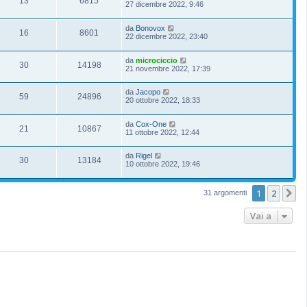
13
6815
27 dicembre 2022, 9:46
da
Bonovox
16
8601
22 dicembre 2022, 23:40
da
microciccio
30
14198
21 novembre 2022, 17:39
da
Jacopo
59
24896
20 ottobre 2022, 18:33
da
Cox-One
21
10867
11 ottobre 2022, 12:44
da
Rigel
30
13184
10 ottobre 2022, 19:46
1
2
P
31 argomenti
Vai a