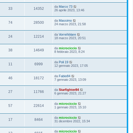
da
Marco 73
33
14352
26 aprile 2023, 13:46
da
Massimo
74
28500
24 marzo 2023, 21:58
da
VorreiVolare
24
12214
18 marzo 2023, 20:51
da
microciccio
38
14649
8 febbraio 2023, 8:24
da
Poli 19
11
6999
12 gennaio 2023, 17:05
da
Fabio84
46
18172
7 gennaio 2023, 13:09
da
Starfighter84
27
11766
6 gennaio 2023, 21:27
da
microciccio
57
22614
1 gennaio 2023, 15:10
da
microciccio
17
8464
31 dicembre 2022, 15:34
da
microciccio