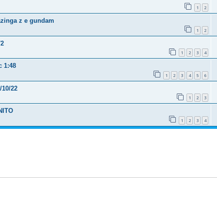
1
2
Mazinga z e gundam
1
2
72
1
2
3
4
c 1:48
1
2
3
4
5
6
/10/22
1
2
3
INITO
1
2
3
4