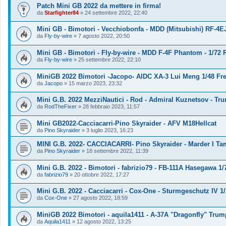
Patch Mini GB 2022 da mettere in firma!
da
Starfighter84
»
24 settembre 2022, 22:40
Mini GB - Bimotori - Vecchiobonfa - MDD (Mitsubishi) RF-4
da
Fly-by-wire
»
7 agosto 2022, 20:50
Mini GB - Bimotori - Fly-by-wire - MDD F-4F Phantom - 1/72 
da
Fly-by-wire
»
25 settembre 2022, 22:10
MiniGB 2022 Bimotori -Jacopo- AIDC XA-3 Lui Meng 1/48 Fr
da
Jacopo
»
15 marzo 2023, 23:32
Mini G.B. 2022 MezziNautici - Rod - Admiral Kuznetsov - Tru
da
RodTheFixer
»
28 febbraio 2023, 11:57
Mini GB2022-Cacciacarri-Pino Skyraider - AFV M18Hellcat
da
Pino Skyraider
»
3 luglio 2023, 16:23
MINI G.B. 2022- CACCIACARRI- Pino Skyraider - Marder I Tam
da
Pino Skyraider
»
18 settembre 2022, 11:39
Mini G.B. 2022 - Bimotori - fabrizio79 - FB-111A Hasegawa 1/
da
fabrizio79
»
20 ottobre 2022, 17:27
Mini G.B. 2022 - Cacciacarri - Cox-One - Sturmgeschutz IV 1
da
Cox-One
»
27 agosto 2022, 18:59
MiniGB 2022 Bimotori - aquila1411 - A-37A "Dragonfly" Trum
da
Aquila1411
»
12 agosto 2022, 13:25