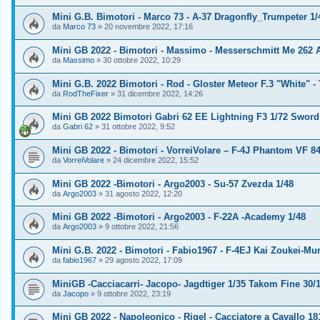
Mini G.B. Bimotori - Marco 73 - A-37 Dragonfly_Trumpeter 1/
da
Marco 73
»
20 novembre 2022, 17:16
Mini GB 2022 - Bimotori - Massimo - Messerschmitt Me 262 
da
Massimo
»
30 ottobre 2022, 10:29
Mini G.B. 2022 Bimotori - Rod - Gloster Meteor F.3 "White" -
da
RodTheFixer
»
31 dicembre 2022, 14:26
Mini GB 2022 Bimotori Gabri 62 EE Lightning F3 1/72 Sword
da
Gabri 62
»
31 ottobre 2022, 9:52
Mini GB 2022 - Bimotori - VorreiVolare – F-4J Phantom VF 84
da
VorreiVolare
»
24 dicembre 2022, 15:52
Mini GB 2022 -Bimotori - Argo2003 - Su-57 Zvezda 1/48
da
Argo2003
»
31 agosto 2022, 12:20
Mini GB 2022 -Bimotori - Argo2003 - F-22A -Academy 1/48
da
Argo2003
»
9 ottobre 2022, 21:56
Mini G.B. 2022 - Bimotori - Fabio1967 - F-4EJ Kai Zoukei-Mur
da
fabio1967
»
29 agosto 2022, 17:09
MiniGB -Cacciacarri- Jacopo- Jagdtiger 1/35 Takom Fine 30/
da
Jacopo
»
9 ottobre 2022, 23:19
Mini GB 2022 - Napoleonico - Rigel - Cacciatore a Cavallo 18