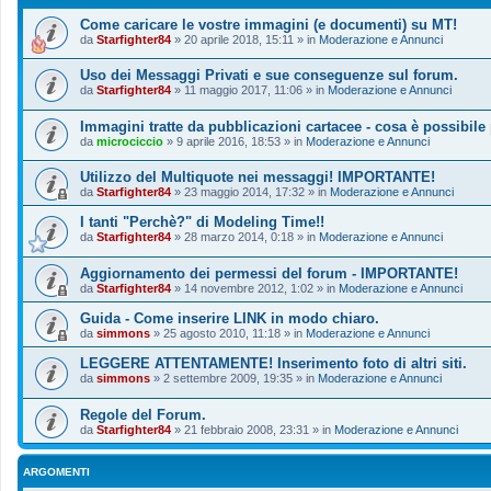
Come caricare le vostre immagini (e documenti) su MT!
da
Starfighter84
»
20 aprile 2018, 15:11
» in
Moderazione e Annunci
Uso dei Messaggi Privati e sue conseguenze sul forum.
da
Starfighter84
»
11 maggio 2017, 11:06
» in
Moderazione e Annunci
Immagini tratte da pubblicazioni cartacee - cosa è possibile
da
microciccio
»
9 aprile 2016, 18:53
» in
Moderazione e Annunci
Utilizzo del Multiquote nei messaggi! IMPORTANTE!
da
Starfighter84
»
23 maggio 2014, 17:32
» in
Moderazione e Annunci
I tanti "Perchè?" di Modeling Time!!
da
Starfighter84
»
28 marzo 2014, 0:18
» in
Moderazione e Annunci
Aggiornamento dei permessi del forum - IMPORTANTE!
da
Starfighter84
»
14 novembre 2012, 1:02
» in
Moderazione e Annunci
Guida - Come inserire LINK in modo chiaro.
da
simmons
»
25 agosto 2010, 11:18
» in
Moderazione e Annunci
LEGGERE ATTENTAMENTE! Inserimento foto di altri siti.
da
simmons
»
2 settembre 2009, 19:35
» in
Moderazione e Annunci
Regole del Forum.
da
Starfighter84
»
21 febbraio 2008, 23:31
» in
Moderazione e Annunci
ARGOMENTI