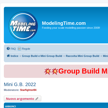
ModelingTime.com
Feeding your scale modelling passion since 2008!
FAQ
Regole
Indice
Group Build e Mini Group Build
Raccolta Mini Group Build
Min
Group Build 
Mini G.B. 2022
Moderatore:
Starfighter84
Nuovo argomento
ANNUNCI