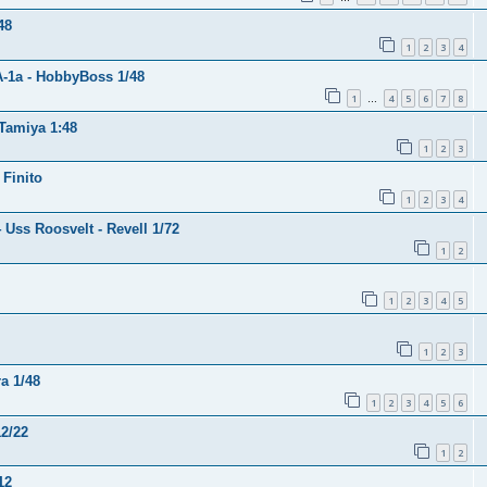
48
1
2
3
4
A-1a - HobbyBoss 1/48
1
4
5
6
7
8
…
 Tamiya 1:48
1
2
3
 Finito
1
2
3
4
 Uss Roosvelt - Revell 1/72
1
2
1
2
3
4
5
1
2
3
a 1/48
1
2
3
4
5
6
12/22
1
2
12