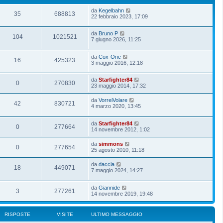
da
Kegelbahn
35
688813
22 febbraio 2023, 17:09
da
Bruno P
104
1021521
7 giugno 2026, 11:25
da
Cox-One
16
425323
3 maggio 2016, 12:18
da
Starfighter84
0
270830
23 maggio 2014, 17:32
da
VorreiVolare
42
830721
4 marzo 2020, 13:45
da
Starfighter84
0
277664
14 novembre 2012, 1:02
da
simmons
0
277654
25 agosto 2010, 11:18
da
daccia
18
449071
7 maggio 2024, 14:27
da
Giannide
3
277261
14 novembre 2019, 19:48
RISPOSTE
VISITE
ULTIMO MESSAGGIO