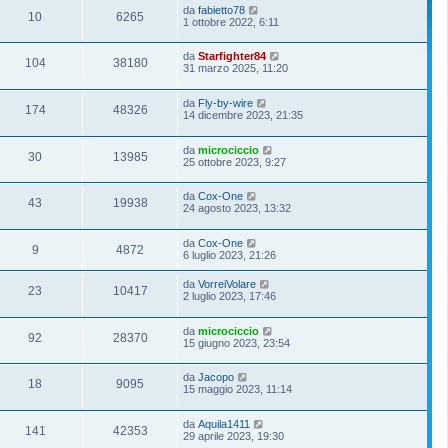
da
fabietto78
10
6265
1 ottobre 2022, 6:11
da
Starfighter84
104
38180
31 marzo 2025, 11:20
da
Fly-by-wire
174
48326
14 dicembre 2023, 21:35
da
microciccio
30
13985
25 ottobre 2023, 9:27
da
Cox-One
43
19938
24 agosto 2023, 13:32
da
Cox-One
9
4872
6 luglio 2023, 21:26
da
VorreiVolare
23
10417
2 luglio 2023, 17:46
da
microciccio
92
28370
15 giugno 2023, 23:54
da
Jacopo
18
9095
15 maggio 2023, 11:14
da
Aquila1411
141
42353
29 aprile 2023, 19:30