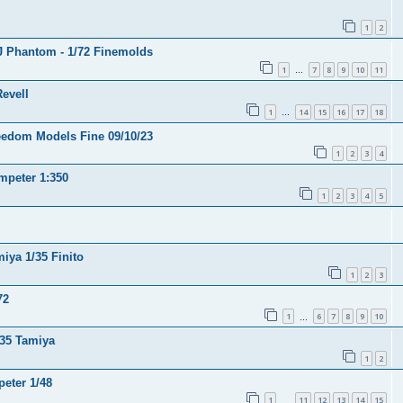
1
2
EJ Phantom - 1/72 Finemolds
1
7
8
9
10
11
…
Revell
1
14
15
16
17
18
…
eedom Models Fine 09/10/23
1
2
3
4
mpeter 1:350
1
2
3
4
5
iya 1/35 Finito
1
2
3
72
1
6
7
8
9
10
…
/35 Tamiya
1
2
peter 1/48
1
11
12
13
14
15
…