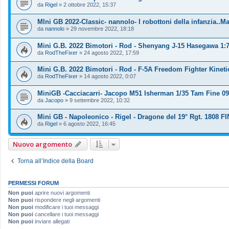
da
Rigel
»
2 ottobre 2022, 15:37
MIni GB 2022-Classic- nannolo- I robottoni della infanzia..
da
nannolo
»
29 novembre 2022, 18:18
Mini G.B. 2022 Bimotori - Rod - Shenyang J-15 Hasegawa 1:
da
RodTheFixer
»
24 agosto 2022, 17:59
Mini G.B. 2022 Bimotori - Rod - F-5A Freedom Fighter Kineti
da
RodTheFixer
»
14 agosto 2022, 0:07
MiniGB -Cacciacarri- Jacopo M51 Isherman 1/35 Tam Fine 09
da
Jacopo
»
9 settembre 2022, 10:32
Mini GB - Napoleonico - Rigel - Dragone del 19° Rgt. 1808 F
da
Rigel
»
6 agosto 2022, 16:45
Nuovo argomento
Torna all’Indice della Board
PERMESSI FORUM
Non puoi
aprire nuovi argomenti
Non puoi
rispondere negli argomenti
Non puoi
modificare i tuoi messaggi
Non puoi
cancellare i tuoi messaggi
Non puoi
inviare allegati