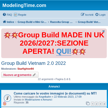
ModelingTime.com
FAQ
Regole
Iscriviti
Login
Indice
Group Build e Mini Group Build
Raccolta Group Build
Group Build Vietnam 2.0 2022
Group Build MADE IN UK
2026/2027:SEZIONE
APERTA!
QUI!
Group Build Vietnam 2.0 2022
Moderatore:
Starfighter84
Nuovo argomento
22 argomenti • Pagina
1
di
1
Annunci
Come caricare le vostre immagini (e documenti) su MT!
Ultimo messaggio da
Kegelbahn
«
22 febbraio 2023, 17:09
Inviato in
Moderazione e Annunci
Risposte:
35
1
2
3
4