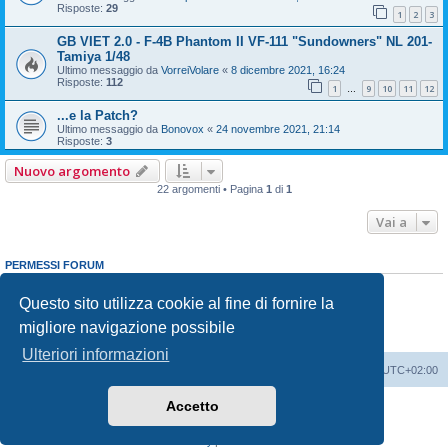
Risposte:
29
1
2
3
GB VIET 2.0 - F-4B Phantom II VF-111 "Sundowners" NL 201-
Tamiya 1/48
Ultimo messaggio da
VorreiVolare
«
8 dicembre 2021, 16:24
Risposte:
112
1
9
10
11
12
…
...e la Patch?
Ultimo messaggio da
Bonovox
«
24 novembre 2021, 21:14
Risposte:
3
Nuovo argomento
22 argomenti • Pagina
1
di
1
Vai a
PERMESSI FORUM
Non puoi
aprire nuovi argomenti
Non puoi
rispondere negli argomenti
Questo sito utilizza cookie al fine di fornire la
Non puoi
modificare i tuoi messaggi
migliore navigazione possibile
Non puoi
cancellare i tuoi messaggi
Non puoi
inviare allegati
Ulteriori informazioni
Indice
Contattaci
Cancella cookie
Tutti gli orari sono
UTC+02:00
Accetto
Creato da
phpBB
® Forum Software © phpBB Limited
Traduzione Italiana
phpBB-Italia.it
Privacy
|
Condizioni