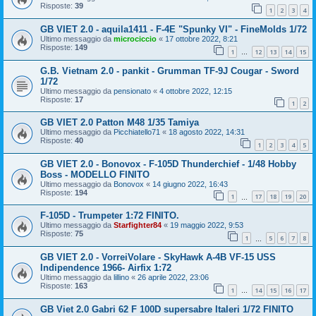
Risposte:
39
1
2
3
4
GB VIET 2.0 - aquila1411 - F-4E "Spunky VI" - FineMolds 1/72
Ultimo messaggio da
microciccio
«
17 ottobre 2022, 8:21
Risposte:
149
1
12
13
14
15
…
G.B. Vietnam 2.0 - pankit - Grumman TF-9J Cougar - Sword
1/72
Ultimo messaggio da
pensionato
«
4 ottobre 2022, 12:15
Risposte:
17
1
2
GB VIET 2.0 Patton M48 1/35 Tamiya
Ultimo messaggio da
Picchiatello71
«
18 agosto 2022, 14:31
Risposte:
40
1
2
3
4
5
GB VIET 2.0 - Bonovox - F-105D Thunderchief - 1/48 Hobby
Boss - MODELLO FINITO
Ultimo messaggio da
Bonovox
«
14 giugno 2022, 16:43
Risposte:
194
1
17
18
19
20
…
F-105D - Trumpeter 1:72 FINITO.
Ultimo messaggio da
Starfighter84
«
19 maggio 2022, 9:53
Risposte:
75
1
5
6
7
8
…
GB VIET 2.0 - VorreiVolare - SkyHawk A-4B VF-15 USS
Indipendence 1966- Airfix 1:72
Ultimo messaggio da
lillino
«
26 aprile 2022, 23:06
Risposte:
163
1
14
15
16
17
…
GB Viet 2.0 Gabri 62 F 100D supersabre Italeri 1/72 FINITO