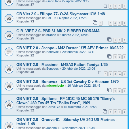
Ultimo messaggio da
Gabri 62
«
22 aprile 2022, 9:12
Risposte:
37
1
2
3
4
GB Viet 2.0 - Filippo 77- O-2A Skymaster ICM 1:48
Ultimo messaggio da
Poli 19
«
6 aprile 2022, 17:25
Risposte:
73
1
5
6
7
8
…
G.B. VIET 2.0- PBR 31 MK.2 PIBBER DIORAMA
Ultimo messaggio da
brando
«
6 marzo 2022, 18:06
Risposte:
25
1
2
3
GB VIET 2.0 - Jacopo - M42 Duster 1/35 AFV Primer 10/02/22
Ultimo messaggio da
Bonovox
«
20 febbraio 2022, 13:11
Risposte:
22
1
2
3
GB VIET 2.0 - Massimo - M48A3 Patton Tamiya 1/35
Ultimo messaggio da
Bonovox
«
20 febbraio 2022, 13:06
Risposte:
48
1
2
3
4
5
GB VIET 2.0 - Bonovox - US 1st Cavalry Div Vietnam 1970
Ultimo messaggio da
microciccio
«
16 febbraio 2022, 18:45
Risposte:
28
1
2
3
GB VIET 2.0 - Spillone - RF-101C-45-MC 56-176 "Gerry's
Clown" 460 Trw 45 Trs "Polka Dots", 1969
Ultimo messaggio da
Carbo178
«
15 dicembre 2021, 9:53
Risposte:
32
1
2
3
4
GB VIET 2.0 - Groover81 - Sikorsky UH-34D US Marines -
Italeri 1 48
Ultimo messaggio da
Jacopo
«
13 dicembre 2021, 13:34