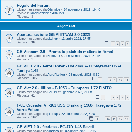
Regole del Forum.
Ultimo messaggio da
Giannide
«
14 novembre 2019, 19:48
Inviato in
Moderazione e Annunci
Risposte:
3
Argomenti
Apertura sezione GB VIETNAM 2.0 2022!
Ultimo messaggio da
pitchup
«
11 aprile 2022, 17:55
Risposte:
30
1
2
3
4
GB Vietnam 2.0 - Pronta la patch da mettere in firma!
Ultimo messaggio da
Bonovox
«
24 novembre 2021, 21:15
Risposte:
1
GB VIET 2.0 - AeroFlanker - Douglas A-1J Skyraider USAF
Tamiya 1:48
Ultimo messaggio da
AeroFlanker
«
28 maggio 2023, 0:39
Risposte:
105
1
8
9
10
11
…
GB Viet 2.0 - lillino - F-105D - Trumpeter 1/72 FINITO
Ultimo messaggio da
Poli 19
«
9 gennaio 2023, 21:08
Risposte:
61
1
4
5
6
7
…
F-8E Crusader VF-162 USS Oriskany 1968- Hasegawa 1:72
VorreiVolare
Ultimo messaggio da
pitchup
«
22 dicembre 2022, 8:20
Risposte:
167
1
14
15
16
17
…
GB VIET 2.0 - fearless - FC-47D 1/48 Revell
Ultimo messaggio da
fearless
«
6 dicembre 2022, 12:46