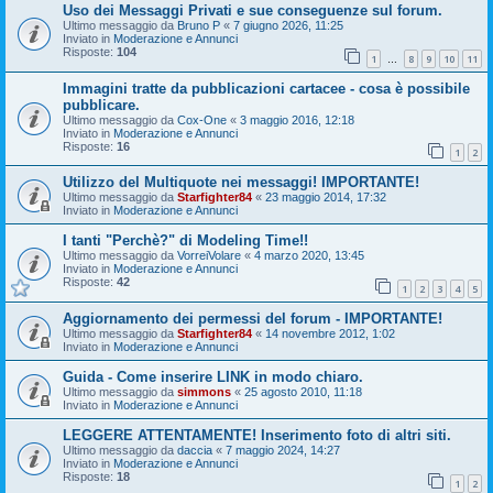
Uso dei Messaggi Privati e sue conseguenze sul forum.
Ultimo messaggio da
Bruno P
«
7 giugno 2026, 11:25
Inviato in
Moderazione e Annunci
Risposte:
104
1
8
9
10
11
…
Immagini tratte da pubblicazioni cartacee - cosa è possibile
pubblicare.
Ultimo messaggio da
Cox-One
«
3 maggio 2016, 12:18
Inviato in
Moderazione e Annunci
Risposte:
16
1
2
Utilizzo del Multiquote nei messaggi! IMPORTANTE!
Ultimo messaggio da
Starfighter84
«
23 maggio 2014, 17:32
Inviato in
Moderazione e Annunci
I tanti "Perchè?" di Modeling Time!!
Ultimo messaggio da
VorreiVolare
«
4 marzo 2020, 13:45
Inviato in
Moderazione e Annunci
Risposte:
42
1
2
3
4
5
Aggiornamento dei permessi del forum - IMPORTANTE!
Ultimo messaggio da
Starfighter84
«
14 novembre 2012, 1:02
Inviato in
Moderazione e Annunci
Guida - Come inserire LINK in modo chiaro.
Ultimo messaggio da
simmons
«
25 agosto 2010, 11:18
Inviato in
Moderazione e Annunci
LEGGERE ATTENTAMENTE! Inserimento foto di altri siti.
Ultimo messaggio da
daccia
«
7 maggio 2024, 14:27
Inviato in
Moderazione e Annunci
Risposte:
18
1
2