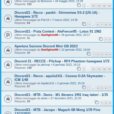
Ultimo messaggio da
Bonovox
«
18 maggio 2022, 12:29
Risposte:
155
1
13
14
15
16
…
Discord21 - Recce - pankit - Shinmeiwa SS-2 (US-1A) -
Hasegawa 1/72
Ultimo messaggio da
Poli 19
«
7 marzo 2022, 14:35
Risposte:
84
1
6
7
8
9
…
Discord21 - Pista Contest - AleFencer85 - Lotus 91 1982
Ultimo messaggio da
Starfighter84
«
28 gennaio 2022, 20:17
Risposte:
11
1
2
Apertura Sezione Discord Mini GB 2021!
Ultimo messaggio da
Starfighter84
«
22 gennaio 2022, 19:04
Risposte:
43
1
2
3
4
5
Discord 21 - RECCE - Pitchup - RF4 Phantom hasegawa 1/72
Ultimo messaggio da
pitchup
«
8 gennaio 2022, 19:13
Risposte:
148
1
12
13
14
15
…
Discord21 - Recce - aquila1411 - Cessna O-2A Skymaster -
ICM 1/48
Ultimo messaggio da
Aquila1411
«
2 gennaio 2022, 15:24
Risposte:
67
1
4
5
6
7
…
Discord21 - MTB - Denis - M1 Abrams 1991 Iraq italeri - 1/35
Ultimo messaggio da
denis
«
27 dicembre 2021, 22:25
Risposte:
29
1
2
3
Discord21 - MTB - Jacopo - Magach 6B Meng 1/35 Fine
13/12/2021