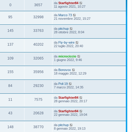
da
Starfighter84
0
3657
11 agosto 2021, 10:27
da
Marco 73
95
32998
21 novembre 2022, 15:27
da
pitchup
145
33763
28 ottobre 2022, 8:04
da
Fly-by-wire
137
40202
22 luglio 2022, 20:40
da
microciccio
109
32065
1 giugno 2022, 9:46
da
Bonovox
155
35956
18 maggio 2022, 12:29
da
Poli 19
84
29230
7 marzo 2022, 14:35
da
Starfighter84
11
7575
28 gennaio 2022, 20:17
da
Starfighter84
43
20628
22 gennaio 2022, 19:04
da
pitchup
148
38770
8 gennaio 2022, 19:13