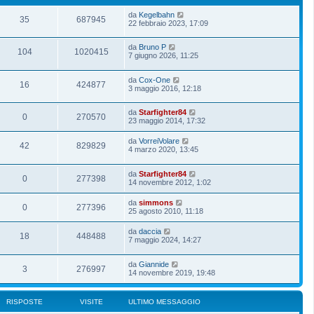
da
Kegelbahn
35
687945
22 febbraio 2023, 17:09
da
Bruno P
104
1020415
7 giugno 2026, 11:25
da
Cox-One
16
424877
3 maggio 2016, 12:18
da
Starfighter84
0
270570
23 maggio 2014, 17:32
da
VorreiVolare
42
829829
4 marzo 2020, 13:45
da
Starfighter84
0
277398
14 novembre 2012, 1:02
da
simmons
0
277396
25 agosto 2010, 11:18
da
daccia
18
448488
7 maggio 2024, 14:27
da
Giannide
3
276997
14 novembre 2019, 19:48
RISPOSTE
VISITE
ULTIMO MESSAGGIO