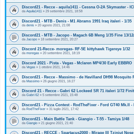
Discord21 - Recce - aquila1411 - Cessna O-2A Skymaster - IC
da
Aquila1411
»
29 settembre 2021, 18:58
Discord21 - MTB - Denis - M1 Abrams 1991 Iraq italeri - 1/35
da
denis
»
20 agosto 2021, 21:08
Discord21 - MTB - Jacopo - Magach 6B Meng 1/35 Fine 13/12
da
Jacopo
»
18 settembre 2021, 20:27
Discord 21-Recce- moregas- RF-5E kittyhawk Tigereye 1/32
da
moregas
»
20 settembre 2021, 18:19
Discord 2021 - Pista - Vegas - Mclaren MP4/30 Early EBBRO
da
Vegas
»
1 ottobre 2021, 14:46
Discord21 - Recce - Massimo - de Havilland DH98 Mosquito 
da
Massimo
»
26 giugno 2021, 16:27
Discord 21 - Recce - Gabri 62 Lockeed SR 71 italeri 1/72 Fini
da
Gabri 62
»
5 settembre 2021, 15:48
Discord21 - Pizza Contest - RodTheFixer - Ford GT40 Mk.II -
da
RodTheFixer
»
31 luglio 2021, 17:42
Discord21 - Main Battle Tank - Giangio - T-55 - Tamiya 1/48
da
Giangio
»
21 giugno 2021, 21:40
Discord21 - RECCE - Spartacus2000 - Mirage III Tziniut Nose