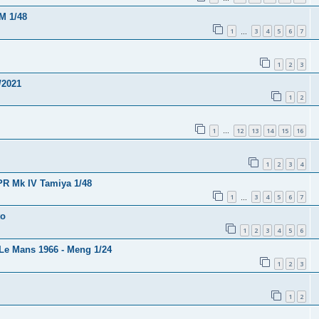
M 1/48
1
3
4
5
6
7
…
1
2
3
/2021
1
2
1
12
13
14
15
16
…
1
2
3
4
PR Mk IV Tamiya 1/48
1
3
4
5
6
7
…
to
1
2
3
4
5
6
 Le Mans 1966 - Meng 1/24
1
2
3
1
2