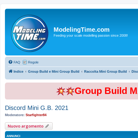
ModelingTime.com
Feeding your scale modelling passion since 2008!
FAQ
Regole
Indice
Group Build e Mini Group Build
Raccolta Mini Group Build
Dis
Group Build 
Discord Mini G.B. 2021
Moderatore:
Starfighter84
Nuovo argomento
ANNUNCI