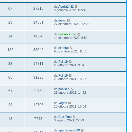
da
Aquila1411
67
27216
2 gennaio 2022, 15:24
da
denis
29
14331
27 dicembre 2021, 22:25
da
microciccio
14
8634
14 dicembre 2021, 5:52
da
pitchup
155
35548
9 dicembre 2021, 11:33
da
Poli 19
33
14811
28 ottobre 2021, 9:04
da
Poli 19
65
31290
25 ottobre 2021, 18:27
da
ponisch
51
22758
21 ottobre 2021, 14:52
da
Vegas
28
12706
10 ottobre 2021, 15:34
da
Cox-One
13
7743
3 agosto 2021, 22:29
da
spartacus2000