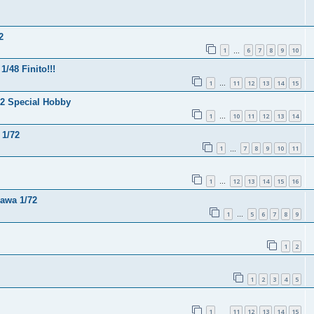
2
1
6
7
8
9
10
…
/48 Finito!!!
1
11
12
13
14
15
…
72 Special Hobby
1
10
11
12
13
14
…
 1/72
1
7
8
9
10
11
…
1
12
13
14
15
16
…
gawa 1/72
1
5
6
7
8
9
…
1
2
1
2
3
4
5
1
11
12
13
14
15
…