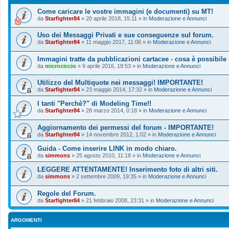
Come caricare le vostre immagini (e documenti) su MT!
da
Starfighter84
»
20 aprile 2018, 15:11
» in
Moderazione e Annunci
Uso dei Messaggi Privati e sue conseguenze sul forum.
da
Starfighter84
»
11 maggio 2017, 11:06
» in
Moderazione e Annunci
Immagini tratte da pubblicazioni cartacee - cosa è possibile
da
microciccio
»
9 aprile 2016, 18:53
» in
Moderazione e Annunci
Utilizzo del Multiquote nei messaggi! IMPORTANTE!
da
Starfighter84
»
23 maggio 2014, 17:32
» in
Moderazione e Annunci
I tanti "Perchè?" di Modeling Time!!
da
Starfighter84
»
28 marzo 2014, 0:18
» in
Moderazione e Annunci
Aggiornamento dei permessi del forum - IMPORTANTE!
da
Starfighter84
»
14 novembre 2012, 1:02
» in
Moderazione e Annunci
Guida - Come inserire LINK in modo chiaro.
da
simmons
»
25 agosto 2010, 11:18
» in
Moderazione e Annunci
LEGGERE ATTENTAMENTE! Inserimento foto di altri siti.
da
simmons
»
2 settembre 2009, 19:35
» in
Moderazione e Annunci
Regole del Forum.
da
Starfighter84
»
21 febbraio 2008, 23:31
» in
Moderazione e Annunci
ARGOMENTI