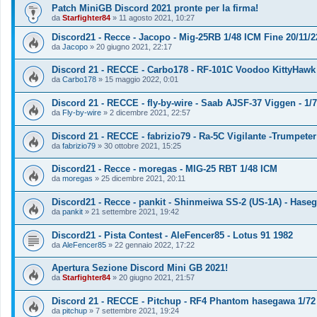
Patch MiniGB Discord 2021 pronte per la firma!
da
Starfighter84
»
11 agosto 2021, 10:27
Discord21 - Recce - Jacopo - Mig-25RB 1/48 ICM Fine 20/11/2
da
Jacopo
»
20 giugno 2021, 22:17
Discord 21 - RECCE - Carbo178 - RF-101C Voodoo KittyHawk 1
da
Carbo178
»
15 maggio 2022, 0:01
Discord 21 - RECCE - fly-by-wire - Saab AJSF-37 Viggen - 1/
da
Fly-by-wire
»
2 dicembre 2021, 22:57
Discord 21 - RECCE - fabrizio79 - Ra-5C Vigilante -Trumpeter
da
fabrizio79
»
30 ottobre 2021, 15:25
Discord21 - Recce - moregas - MIG-25 RBT 1/48 ICM
da
moregas
»
25 dicembre 2021, 20:11
Discord21 - Recce - pankit - Shinmeiwa SS-2 (US-1A) - Hase
da
pankit
»
21 settembre 2021, 19:42
Discord21 - Pista Contest - AleFencer85 - Lotus 91 1982
da
AleFencer85
»
22 gennaio 2022, 17:22
Apertura Sezione Discord Mini GB 2021!
da
Starfighter84
»
20 giugno 2021, 21:57
Discord 21 - RECCE - Pitchup - RF4 Phantom hasegawa 1/72
da
pitchup
»
7 settembre 2021, 19:24