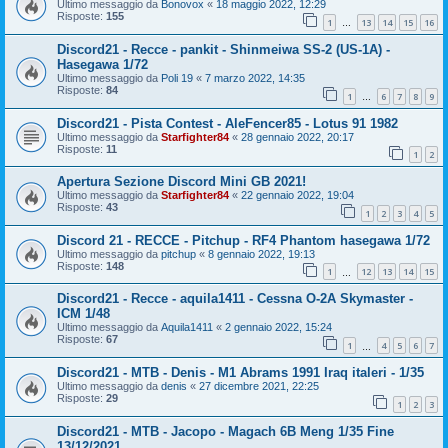
Ultimo messaggio da
Bonovox
«
18 maggio 2022, 12:29
Risposte:
155
1
13
14
15
16
…
Discord21 - Recce - pankit - Shinmeiwa SS-2 (US-1A) -
Hasegawa 1/72
Ultimo messaggio da
Poli 19
«
7 marzo 2022, 14:35
Risposte:
84
1
6
7
8
9
…
Discord21 - Pista Contest - AleFencer85 - Lotus 91 1982
Ultimo messaggio da
Starfighter84
«
28 gennaio 2022, 20:17
Risposte:
11
1
2
Apertura Sezione Discord Mini GB 2021!
Ultimo messaggio da
Starfighter84
«
22 gennaio 2022, 19:04
Risposte:
43
1
2
3
4
5
Discord 21 - RECCE - Pitchup - RF4 Phantom hasegawa 1/72
Ultimo messaggio da
pitchup
«
8 gennaio 2022, 19:13
Risposte:
148
1
12
13
14
15
…
Discord21 - Recce - aquila1411 - Cessna O-2A Skymaster -
ICM 1/48
Ultimo messaggio da
Aquila1411
«
2 gennaio 2022, 15:24
Risposte:
67
1
4
5
6
7
…
Discord21 - MTB - Denis - M1 Abrams 1991 Iraq italeri - 1/35
Ultimo messaggio da
denis
«
27 dicembre 2021, 22:25
Risposte:
29
1
2
3
Discord21 - MTB - Jacopo - Magach 6B Meng 1/35 Fine
13/12/2021