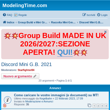
ModelingTime.com
FAQ
Regole
Iscriviti
Login
Indice
Group Build e Mini Group Build
Raccolta Mini Group Build
Discord Mini G.B. 2021
Group Build MADE IN UK
2026/2027:SEZIONE
APERTA!
QUI!
Discord Mini G.B. 2021
Moderatore:
Starfighter84
Nuovo argomento
20 argomenti • Pagina
1
di
1
Annunci
Come caricare le vostre immagini (e documenti) su MT!
Ultimo messaggio da
Kegelbahn
«
22 febbraio 2023, 17:09
Inviato in
Moderazione e Annunci
Risposte:
35
1
2
3
4