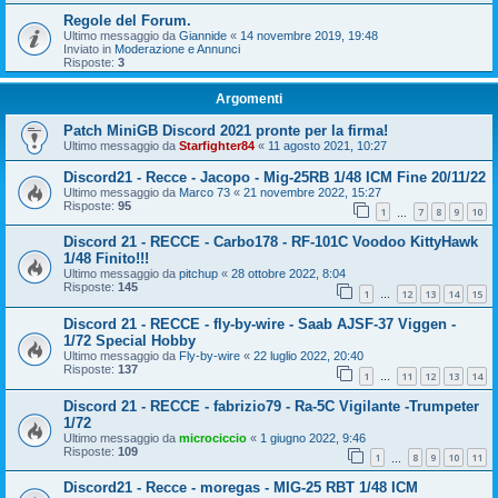
Regole del Forum.
Ultimo messaggio da
Giannide
«
14 novembre 2019, 19:48
Inviato in
Moderazione e Annunci
Risposte:
3
Argomenti
Patch MiniGB Discord 2021 pronte per la firma!
Ultimo messaggio da
Starfighter84
«
11 agosto 2021, 10:27
Discord21 - Recce - Jacopo - Mig-25RB 1/48 ICM Fine 20/11/22
Ultimo messaggio da
Marco 73
«
21 novembre 2022, 15:27
Risposte:
95
1
7
8
9
10
…
Discord 21 - RECCE - Carbo178 - RF-101C Voodoo KittyHawk
1/48 Finito!!!
Ultimo messaggio da
pitchup
«
28 ottobre 2022, 8:04
Risposte:
145
1
12
13
14
15
…
Discord 21 - RECCE - fly-by-wire - Saab AJSF-37 Viggen -
1/72 Special Hobby
Ultimo messaggio da
Fly-by-wire
«
22 luglio 2022, 20:40
Risposte:
137
1
11
12
13
14
…
Discord 21 - RECCE - fabrizio79 - Ra-5C Vigilante -Trumpeter
1/72
Ultimo messaggio da
microciccio
«
1 giugno 2022, 9:46
Risposte:
109
1
8
9
10
11
…
Discord21 - Recce - moregas - MIG-25 RBT 1/48 ICM