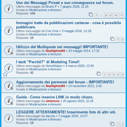
Uso dei Messaggi Privati e sue conseguenze sul forum.
Ultimo messaggio da
Bruno P
«
7 giugno 2026, 11:25
Inviato in
Moderazione e Annunci
Risposte:
104
1
8
9
10
11
…
Immagini tratte da pubblicazioni cartacee - cosa è possibile
pubblicare.
Ultimo messaggio da
Cox-One
«
3 maggio 2016, 12:18
Inviato in
Moderazione e Annunci
Risposte:
16
1
2
Utilizzo del Multiquote nei messaggi! IMPORTANTE!
Ultimo messaggio da
Starfighter84
«
23 maggio 2014, 17:32
Inviato in
Moderazione e Annunci
I tanti "Perchè?" di Modeling Time!!
Ultimo messaggio da
VorreiVolare
«
4 marzo 2020, 13:45
Inviato in
Moderazione e Annunci
Risposte:
42
1
2
3
4
5
Aggiornamento dei permessi del forum - IMPORTANTE!
Ultimo messaggio da
Starfighter84
«
14 novembre 2012, 1:02
Inviato in
Moderazione e Annunci
Guida - Come inserire LINK in modo chiaro.
Ultimo messaggio da
simmons
«
25 agosto 2010, 11:18
Inviato in
Moderazione e Annunci
LEGGERE ATTENTAMENTE! Inserimento foto di altri siti.
Ultimo messaggio da
daccia
«
7 maggio 2024, 14:27
Inviato in
Moderazione e Annunci
Risposte:
18
1
2