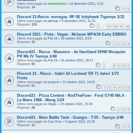
Ultimo messaggio da
microciccio
«
14 dicembre 2021, 5:52
Risposte:
14
1
2
Discord 21-Recce- moregas- RF-5E kittyhawk Tigereye 1/32
Ultimo messaggio da
pitchup
«
9 dicembre 2021, 11:33
Risposte:
155
1
13
14
15
16
…
Discord 2021 - Pista - Vegas - Mclaren MP4/30 Early EBBRO
Ultimo messaggio da
Poli 19
«
28 ottobre 2021, 9:04
Risposte:
33
1
2
3
4
Discord21 - Recce - Massimo - de Havilland DH98 Mosquito
PR Mk IV Tamiya 1/48
Ultimo messaggio da
Poli 19
«
25 ottobre 2021, 18:27
Risposte:
65
1
4
5
6
7
…
Discord 21 - Recce - Gabri 62 Lockeed SR 71 italeri 1/72
Finito
Ultimo messaggio da
ponisch
«
21 ottobre 2021, 14:52
Risposte:
51
1
2
3
4
5
6
Discord21 - Pizza Contest - RodTheFixer - Ford GT40 Mk.II -
Le Mans 1966 - Meng 1/24
Ultimo messaggio da
Vegas
«
10 ottobre 2021, 15:34
Risposte:
28
1
2
3
Discord21 - Main Battle Tank - Giangio - T-55 - Tamiya 1/48
Ultimo messaggio da
Cox-One
«
3 agosto 2021, 22:29
Risposte:
13
1
2