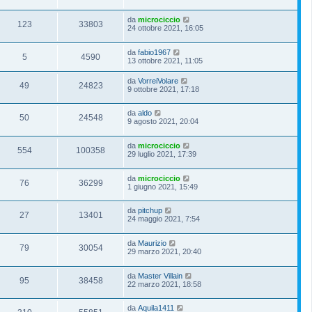
da
microciccio
123
33803
24 ottobre 2021, 16:05
da
fabio1967
5
4590
13 ottobre 2021, 11:05
da
VorreiVolare
49
24823
9 ottobre 2021, 17:18
da
aldo
50
24548
9 agosto 2021, 20:04
da
microciccio
554
100358
29 luglio 2021, 17:39
da
microciccio
76
36299
1 giugno 2021, 15:49
da
pitchup
27
13401
24 maggio 2021, 7:54
da
Maurizio
79
30054
29 marzo 2021, 20:40
da
Master Villain
95
38458
22 marzo 2021, 18:58
da
Aquila1411