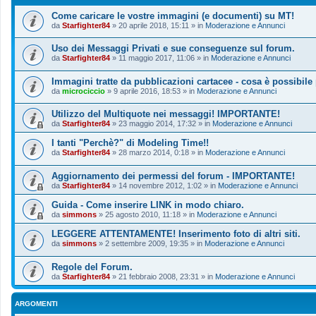
Come caricare le vostre immagini (e documenti) su MT!
da
Starfighter84
»
20 aprile 2018, 15:11
» in
Moderazione e Annunci
Uso dei Messaggi Privati e sue conseguenze sul forum.
da
Starfighter84
»
11 maggio 2017, 11:06
» in
Moderazione e Annunci
Immagini tratte da pubblicazioni cartacee - cosa è possibile
da
microciccio
»
9 aprile 2016, 18:53
» in
Moderazione e Annunci
Utilizzo del Multiquote nei messaggi! IMPORTANTE!
da
Starfighter84
»
23 maggio 2014, 17:32
» in
Moderazione e Annunci
I tanti "Perchè?" di Modeling Time!!
da
Starfighter84
»
28 marzo 2014, 0:18
» in
Moderazione e Annunci
Aggiornamento dei permessi del forum - IMPORTANTE!
da
Starfighter84
»
14 novembre 2012, 1:02
» in
Moderazione e Annunci
Guida - Come inserire LINK in modo chiaro.
da
simmons
»
25 agosto 2010, 11:18
» in
Moderazione e Annunci
LEGGERE ATTENTAMENTE! Inserimento foto di altri siti.
da
simmons
»
2 settembre 2009, 19:35
» in
Moderazione e Annunci
Regole del Forum.
da
Starfighter84
»
21 febbraio 2008, 23:31
» in
Moderazione e Annunci
ARGOMENTI