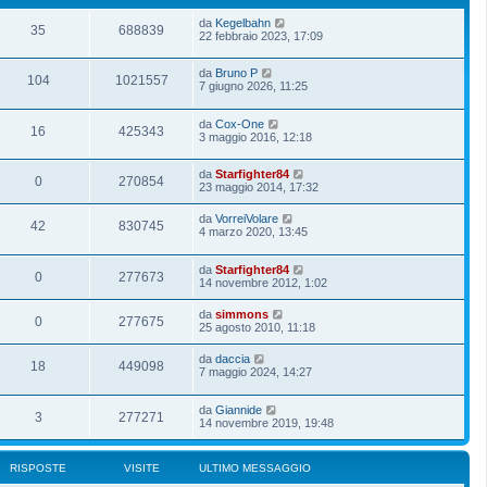
da
Kegelbahn
35
688839
22 febbraio 2023, 17:09
da
Bruno P
104
1021557
7 giugno 2026, 11:25
da
Cox-One
16
425343
3 maggio 2016, 12:18
da
Starfighter84
0
270854
23 maggio 2014, 17:32
da
VorreiVolare
42
830745
4 marzo 2020, 13:45
da
Starfighter84
0
277673
14 novembre 2012, 1:02
da
simmons
0
277675
25 agosto 2010, 11:18
da
daccia
18
449098
7 maggio 2024, 14:27
da
Giannide
3
277271
14 novembre 2019, 19:48
RISPOSTE
VISITE
ULTIMO MESSAGGIO