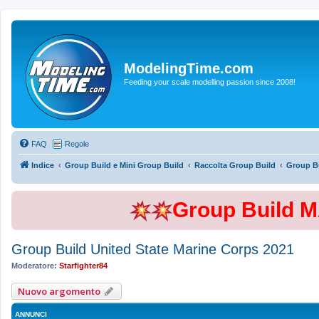
ModelingTime.com
Feeding your scale modelling passion since 2008!
FAQ
Regole
Indice
Group Build e Mini Group Build
Raccolta Group Build
Group Bu
Group Build 
Group Build United State Marine Corps 2021
Moderatore:
Starfighter84
Nuovo argomento
ANNUNCI