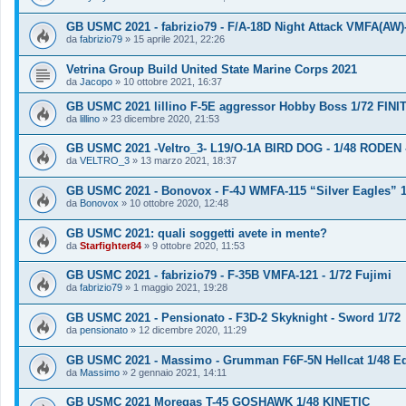
GB USMC 2021 - fabrizio79 - F/A-18D Night Attack VMFA(AW)
da
fabrizio79
»
15 aprile 2021, 22:26
Vetrina Group Build United State Marine Corps 2021
da
Jacopo
»
10 ottobre 2021, 16:37
GB USMC 2021 lillino F-5E aggressor Hobby Boss 1/72 FINI
da
lillino
»
23 dicembre 2020, 21:53
GB USMC 2021 -Veltro_3- L19/O-1A BIRD DOG - 1/48 RODEN -
da
VELTRO_3
»
13 marzo 2021, 18:37
GB USMC 2021 - Bonovox - F-4J WMFA-115 “Silver Eagles” 
da
Bonovox
»
10 ottobre 2020, 12:48
GB USMC 2021: quali soggetti avete in mente?
da
Starfighter84
»
9 ottobre 2020, 11:53
GB USMC 2021 - fabrizio79 - F-35B VMFA-121 - 1/72 Fujimi
da
fabrizio79
»
1 maggio 2021, 19:28
GB USMC 2021 - Pensionato - F3D-2 Skyknight - Sword 1/72
da
pensionato
»
12 dicembre 2020, 11:29
GB USMC 2021 - Massimo - Grumman F6F-5N Hellcat 1/48 E
da
Massimo
»
2 gennaio 2021, 14:11
GB USMC 2021 Moregas T-45 GOSHAWK 1/48 KINETIC