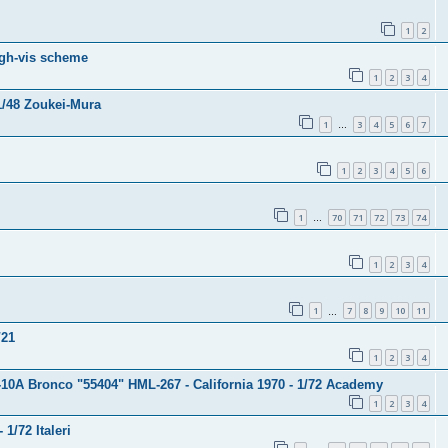
1
2
igh-vis scheme
1
2
3
4
1/48 Zoukei-Mura
1
3
4
5
6
7
…
1
2
3
4
5
6
1
70
71
72
73
74
…
1
2
3
4
1
7
8
9
10
11
…
/21
1
2
3
4
10A Bronco "55404" HML-267 - California 1970 - 1/72 Academy
1
2
3
4
1/72 Italeri