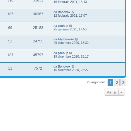
310
55851
16 febbraio 2021, 13:43
da
Bonovox
105
30367
12 febbraio 2021, 17:07
da
pitchup
69
25183
25 gennaio 2021, 17:55
da
Fly-by-wire
52
24755
29 dicembre 2020, 18:32
da
pitchup
187
45797
19 dicembre 2020, 15:17
da
Bonovox
11
7572
16 dicembre 2020, 23:27
1
2
P
29 argomenti
Vai a