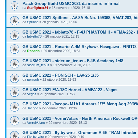
Patch Group Build USMC 2021 da inserire in firma!
da
Starfighter84
»
18 novembre 2020, 16:18
GB USMC 2021 Spillone - AV-8A BuNo. 159368, VMAT-203, h
da
Spillone
»
28 gennaio 2021, 13:06
GB USMC 2021 - fabietto78 - F-4J PHANTOM II - VFMA-232 - 
da
fabietto78
»
26 maggio 2021, 12:13
GB USMC 2021 - Rosario A-4M Skyhawk Hasegawa - FINITO-
da
Rosario
»
29 dicembre 2020, 18:54
GB USMC 2021 - siderum_tenus - F-4B Academy 1:48
da
siderum_tenus
»
19 novembre 2020, 20:35
GB USMC 2021 - PONISCH - LAV-25 1/35
da
ponisch
»
22 ottobre 2020, 19:53
GB USMC 2021 F/A-18C Hornet - VMFA122 - Vegas
da
Vegas
»
21 gennaio 2021, 11:53
GB USMC 2021 -Jacopo- M1A1 Abrams 1/35 Meng Agg 29/09
da
Jacopo
»
22 gennaio 2021, 19:36
GB USMC 2021 - VorreiVolare - North American Rockwell OV-
da
VorreiVolare
»
29 novembre 2020, 15:13
GB USMC 2021 - fly-by-wire - Grumman A-6E TRAM Intruder - 
da
Fly-by-wire
»
29 novembre 2020, 0:10