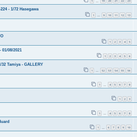
1
19
20
21
22
23
…
-224 - 1/72 Hasegawa
1
9
10
11
12
13
…
TO
1
2
3
4
5
 01/08/2021
1
2
3
4
5
6
1/32 Tamiya - GALLERY
1
52
53
54
55
56
…
1
4
5
6
7
8
…
1
2
3
1
4
5
6
7
8
…
duard
1
6
7
8
9
10
…