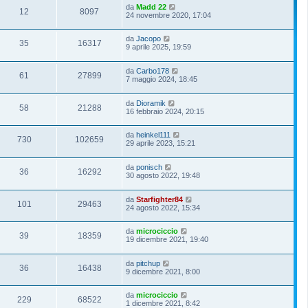
da
Madd 22
12
8097
24 novembre 2020, 17:04
da
Jacopo
35
16317
9 aprile 2025, 19:59
da
Carbo178
61
27899
7 maggio 2024, 18:45
da
Dioramik
58
21288
16 febbraio 2024, 20:15
da
heinkel111
730
102659
29 aprile 2023, 15:21
da
ponisch
36
16292
30 agosto 2022, 19:48
da
Starfighter84
101
29463
24 agosto 2022, 15:34
da
microciccio
39
18359
19 dicembre 2021, 19:40
da
pitchup
36
16438
9 dicembre 2021, 8:00
da
microciccio
229
68522
1 dicembre 2021, 8:42