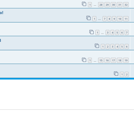
1
28
29
30
31
32
…
o!
1
7
8
9
10
11
…
1
3
4
5
6
7
…
8
1
2
3
4
5
6
1
15
16
17
18
19
…
1
2