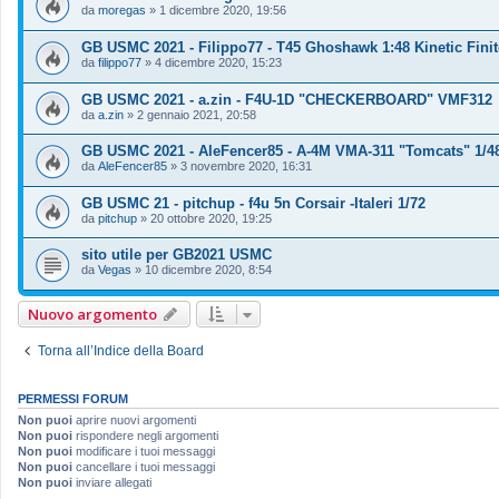
da
moregas
»
1 dicembre 2020, 19:56
GB USMC 2021 - Filippo77 - T45 Ghoshawk 1:48 Kinetic Finit
da
filippo77
»
4 dicembre 2020, 15:23
GB USMC 2021 - a.zin - F4U-1D "CHECKERBOARD" VMF312
da
a.zin
»
2 gennaio 2021, 20:58
GB USMC 2021 - AleFencer85 - A-4M VMA-311 "Tomcats" 1/4
da
AleFencer85
»
3 novembre 2020, 16:31
GB USMC 21 - pitchup - f4u 5n Corsair -Italeri 1/72
da
pitchup
»
20 ottobre 2020, 19:25
sito utile per GB2021 USMC
da
Vegas
»
10 dicembre 2020, 8:54
Nuovo argomento
Torna all’Indice della Board
PERMESSI FORUM
Non puoi
aprire nuovi argomenti
Non puoi
rispondere negli argomenti
Non puoi
modificare i tuoi messaggi
Non puoi
cancellare i tuoi messaggi
Non puoi
inviare allegati