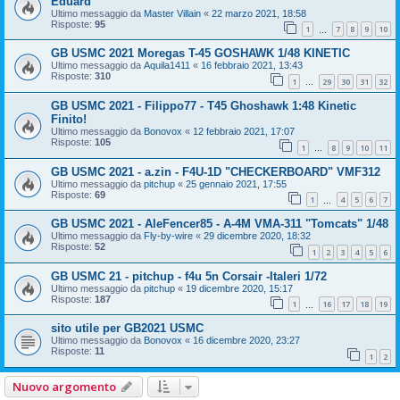
Eduard
Ultimo messaggio da
Master Villain
«
22 marzo 2021, 18:58
Risposte:
95
1
7
8
9
10
…
GB USMC 2021 Moregas T-45 GOSHAWK 1/48 KINETIC
Ultimo messaggio da
Aquila1411
«
16 febbraio 2021, 13:43
Risposte:
310
1
29
30
31
32
…
GB USMC 2021 - Filippo77 - T45 Ghoshawk 1:48 Kinetic
Finito!
Ultimo messaggio da
Bonovox
«
12 febbraio 2021, 17:07
Risposte:
105
1
8
9
10
11
…
GB USMC 2021 - a.zin - F4U-1D "CHECKERBOARD" VMF312
Ultimo messaggio da
pitchup
«
25 gennaio 2021, 17:55
Risposte:
69
1
4
5
6
7
…
GB USMC 2021 - AleFencer85 - A-4M VMA-311 "Tomcats" 1/48
Ultimo messaggio da
Fly-by-wire
«
29 dicembre 2020, 18:32
Risposte:
52
1
2
3
4
5
6
GB USMC 21 - pitchup - f4u 5n Corsair -Italeri 1/72
Ultimo messaggio da
pitchup
«
19 dicembre 2020, 15:17
Risposte:
187
1
16
17
18
19
…
sito utile per GB2021 USMC
Ultimo messaggio da
Bonovox
«
16 dicembre 2020, 23:27
Risposte:
11
1
2
Nuovo argomento