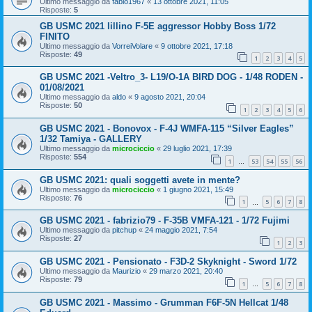
Ultimo messaggio da
fabio1967
«
13 ottobre 2021, 11:05
Risposte:
5
GB USMC 2021 lillino F-5E aggressor Hobby Boss 1/72
FINITO
Ultimo messaggio da
VorreiVolare
«
9 ottobre 2021, 17:18
Risposte:
49
1
2
3
4
5
GB USMC 2021 -Veltro_3- L19/O-1A BIRD DOG - 1/48 RODEN -
01/08/2021
Ultimo messaggio da
aldo
«
9 agosto 2021, 20:04
Risposte:
50
1
2
3
4
5
6
GB USMC 2021 - Bonovox - F-4J WMFA-115 “Silver Eagles”
1/32 Tamiya - GALLERY
Ultimo messaggio da
microciccio
«
29 luglio 2021, 17:39
Risposte:
554
1
53
54
55
56
…
GB USMC 2021: quali soggetti avete in mente?
Ultimo messaggio da
microciccio
«
1 giugno 2021, 15:49
Risposte:
76
1
5
6
7
8
…
GB USMC 2021 - fabrizio79 - F-35B VMFA-121 - 1/72 Fujimi
Ultimo messaggio da
pitchup
«
24 maggio 2021, 7:54
Risposte:
27
1
2
3
GB USMC 2021 - Pensionato - F3D-2 Skyknight - Sword 1/72
Ultimo messaggio da
Maurizio
«
29 marzo 2021, 20:40
Risposte:
79
1
5
6
7
8
…
GB USMC 2021 - Massimo - Grumman F6F-5N Hellcat 1/48