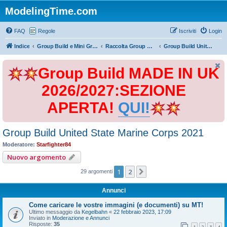
ModelingTime.com
FAQ
Regole
Iscriviti
Login
Indice
Group Build e Mini Group Build
Raccolta Group Build
Group Build United State Marine Corps 2021
Group Build MADE IN UK
2026/2027:SEZIONE
APERTA!
QUI!
Group Build United State Marine Corps 2021
Moderatore:
Starfighter84
Nuovo argomento
1
2
Prossimo
29 argomenti
Annunci
Come caricare le vostre immagini (e documenti) su MT!
Ultimo messaggio da
Kegelbahn
«
22 febbraio 2023, 17:09
Inviato in
Moderazione e Annunci
Risposte:
35
1
2
3
4