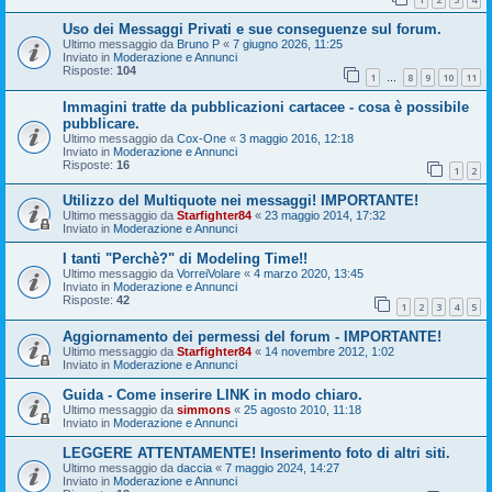
Uso dei Messaggi Privati e sue conseguenze sul forum.
Ultimo messaggio da
Bruno P
«
7 giugno 2026, 11:25
Inviato in
Moderazione e Annunci
Risposte:
104
1
8
9
10
11
…
Immagini tratte da pubblicazioni cartacee - cosa è possibile
pubblicare.
Ultimo messaggio da
Cox-One
«
3 maggio 2016, 12:18
Inviato in
Moderazione e Annunci
Risposte:
16
1
2
Utilizzo del Multiquote nei messaggi! IMPORTANTE!
Ultimo messaggio da
Starfighter84
«
23 maggio 2014, 17:32
Inviato in
Moderazione e Annunci
I tanti "Perchè?" di Modeling Time!!
Ultimo messaggio da
VorreiVolare
«
4 marzo 2020, 13:45
Inviato in
Moderazione e Annunci
Risposte:
42
1
2
3
4
5
Aggiornamento dei permessi del forum - IMPORTANTE!
Ultimo messaggio da
Starfighter84
«
14 novembre 2012, 1:02
Inviato in
Moderazione e Annunci
Guida - Come inserire LINK in modo chiaro.
Ultimo messaggio da
simmons
«
25 agosto 2010, 11:18
Inviato in
Moderazione e Annunci
LEGGERE ATTENTAMENTE! Inserimento foto di altri siti.
Ultimo messaggio da
daccia
«
7 maggio 2024, 14:27
Inviato in
Moderazione e Annunci