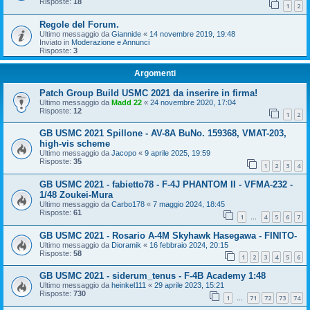
Risposte:
18
1
2
Regole del Forum.
Ultimo messaggio da
Giannide
«
14 novembre 2019, 19:48
Inviato in
Moderazione e Annunci
Risposte:
3
Argomenti
Patch Group Build USMC 2021 da inserire in firma!
Ultimo messaggio da
Madd 22
«
24 novembre 2020, 17:04
Risposte:
12
1
2
GB USMC 2021 Spillone - AV-8A BuNo. 159368, VMAT-203,
high-vis scheme
Ultimo messaggio da
Jacopo
«
9 aprile 2025, 19:59
Risposte:
35
1
2
3
4
GB USMC 2021 - fabietto78 - F-4J PHANTOM II - VFMA-232 -
1/48 Zoukei-Mura
Ultimo messaggio da
Carbo178
«
7 maggio 2024, 18:45
Risposte:
61
1
4
5
6
7
…
GB USMC 2021 - Rosario A-4M Skyhawk Hasegawa - FINITO-
Ultimo messaggio da
Dioramik
«
16 febbraio 2024, 20:15
Risposte:
58
1
2
3
4
5
6
GB USMC 2021 - siderum_tenus - F-4B Academy 1:48
Ultimo messaggio da
heinkel111
«
29 aprile 2023, 15:21
Risposte:
730
1
71
72
73
74
…