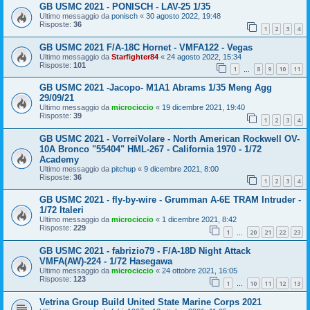
GB USMC 2021 - PONISCH - LAV-25 1/35
Ultimo messaggio da
ponisch
«
30 agosto 2022, 19:48
Risposte:
36
1
2
3
4
GB USMC 2021 F/A-18C Hornet - VMFA122 - Vegas
Ultimo messaggio da
Starfighter84
«
24 agosto 2022, 15:34
Risposte:
101
1
8
9
10
11
…
GB USMC 2021 -Jacopo- M1A1 Abrams 1/35 Meng Agg
29/09/21
Ultimo messaggio da
microciccio
«
19 dicembre 2021, 19:40
Risposte:
39
1
2
3
4
GB USMC 2021 - VorreiVolare - North American Rockwell OV-
10A Bronco "55404" HML-267 - California 1970 - 1/72
Academy
Ultimo messaggio da
pitchup
«
9 dicembre 2021, 8:00
Risposte:
36
1
2
3
4
GB USMC 2021 - fly-by-wire - Grumman A-6E TRAM Intruder -
1/72 Italeri
Ultimo messaggio da
microciccio
«
1 dicembre 2021, 8:42
Risposte:
229
1
20
21
22
23
…
GB USMC 2021 - fabrizio79 - F/A-18D Night Attack
VMFA(AW)-224 - 1/72 Hasegawa
Ultimo messaggio da
microciccio
«
24 ottobre 2021, 16:05
Risposte:
123
1
10
11
12
13
…
Vetrina Group Build United State Marine Corps 2021