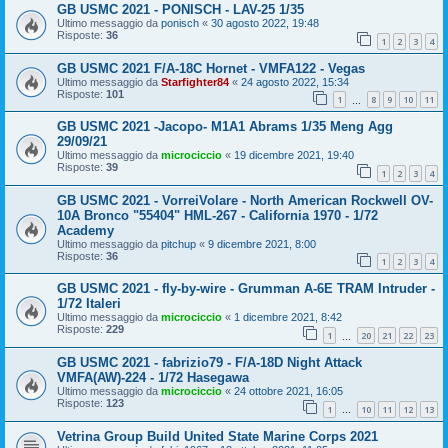
GB USMC 2021 - PONISCH - LAV-25 1/35
Ultimo messaggio da
ponisch
«
30 agosto 2022, 19:48
Risposte:
36
1
2
3
4
GB USMC 2021 F/A-18C Hornet - VMFA122 - Vegas
Ultimo messaggio da
Starfighter84
«
24 agosto 2022, 15:34
Risposte:
101
1
8
9
10
11
…
GB USMC 2021 -Jacopo- M1A1 Abrams 1/35 Meng Agg
29/09/21
Ultimo messaggio da
microciccio
«
19 dicembre 2021, 19:40
Risposte:
39
1
2
3
4
GB USMC 2021 - VorreiVolare - North American Rockwell OV-
10A Bronco "55404" HML-267 - California 1970 - 1/72
Academy
Ultimo messaggio da
pitchup
«
9 dicembre 2021, 8:00
Risposte:
36
1
2
3
4
GB USMC 2021 - fly-by-wire - Grumman A-6E TRAM Intruder -
1/72 Italeri
Ultimo messaggio da
microciccio
«
1 dicembre 2021, 8:42
Risposte:
229
1
20
21
22
23
…
GB USMC 2021 - fabrizio79 - F/A-18D Night Attack
VMFA(AW)-224 - 1/72 Hasegawa
Ultimo messaggio da
microciccio
«
24 ottobre 2021, 16:05
Risposte:
123
1
10
11
12
13
…
Vetrina Group Build United State Marine Corps 2021