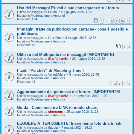
Uso dei Messaggi Privati e sue conseguenze sul forum.
Ultimo messaggio da
Bruno P
«
7 giugno 2026, 11:25
Inviato in
Moderazione e Annunci
Risposte:
104
1
8
9
10
11
…
Immagini tratte da pubblicazioni cartacee - cosa è possibile
pubblicare.
Ultimo messaggio da
Cox-One
«
3 maggio 2016, 12:18
Inviato in
Moderazione e Annunci
Risposte:
16
1
2
Utilizzo del Multiquote nei messaggi! IMPORTANTE!
Ultimo messaggio da
Starfighter84
«
23 maggio 2014, 17:32
Inviato in
Moderazione e Annunci
I tanti "Perchè?" di Modeling Time!!
Ultimo messaggio da
VorreiVolare
«
4 marzo 2020, 13:45
Inviato in
Moderazione e Annunci
Risposte:
42
1
2
3
4
5
Aggiornamento dei permessi del forum - IMPORTANTE!
Ultimo messaggio da
Starfighter84
«
14 novembre 2012, 1:02
Inviato in
Moderazione e Annunci
Guida - Come inserire LINK in modo chiaro.
Ultimo messaggio da
simmons
«
25 agosto 2010, 11:18
Inviato in
Moderazione e Annunci
LEGGERE ATTENTAMENTE! Inserimento foto di altri siti.
Ultimo messaggio da
daccia
«
7 maggio 2024, 14:27
Inviato in
Moderazione e Annunci