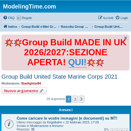
ModelingTime.com
FAQ
Regole
Iscriviti
Login
Indice
Group Build e Mini Group Build
Raccolta Group Build
Group Build United State Marine Corps 2021
Group Build MADE IN UK
2026/2027:SEZIONE
APERTA!
QUI!
Group Build United State Marine Corps 2021
Moderatore:
Starfighter84
Nuovo argomento
1
2
Prossimo
29 argomenti
Annunci
Come caricare le vostre immagini (e documenti) su MT!
Ultimo messaggio da
Kegelbahn
«
22 febbraio 2023, 17:09
Inviato in
Moderazione e Annunci
Risposte:
35
1
2
3
4