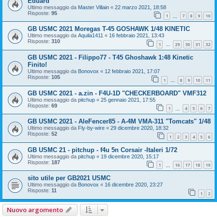
Eduard
Ultimo messaggio da
Master Villain
«
22 marzo 2021, 18:58
Risposte:
95
1
7
8
9
10
…
GB USMC 2021 Moregas T-45 GOSHAWK 1/48 KINETIC
Ultimo messaggio da
Aquila1411
«
16 febbraio 2021, 13:43
Risposte:
310
1
29
30
31
32
…
GB USMC 2021 - Filippo77 - T45 Ghoshawk 1:48 Kinetic
Finito!
Ultimo messaggio da
Bonovox
«
12 febbraio 2021, 17:07
Risposte:
105
1
8
9
10
11
…
GB USMC 2021 - a.zin - F4U-1D "CHECKERBOARD" VMF312
Ultimo messaggio da
pitchup
«
25 gennaio 2021, 17:55
Risposte:
69
1
4
5
6
7
…
GB USMC 2021 - AleFencer85 - A-4M VMA-311 "Tomcats" 1/48
Ultimo messaggio da
Fly-by-wire
«
29 dicembre 2020, 18:32
Risposte:
52
1
2
3
4
5
6
GB USMC 21 - pitchup - f4u 5n Corsair -Italeri 1/72
Ultimo messaggio da
pitchup
«
19 dicembre 2020, 15:17
Risposte:
187
1
16
17
18
19
…
sito utile per GB2021 USMC
Ultimo messaggio da
Bonovox
«
16 dicembre 2020, 23:27
Risposte:
11
1
2
Nuovo argomento