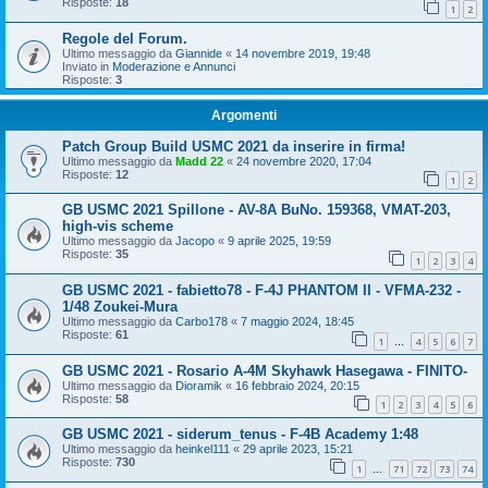
Risposte:
18
1
2
Regole del Forum.
Ultimo messaggio da
Giannide
«
14 novembre 2019, 19:48
Inviato in
Moderazione e Annunci
Risposte:
3
Argomenti
Patch Group Build USMC 2021 da inserire in firma!
Ultimo messaggio da
Madd 22
«
24 novembre 2020, 17:04
Risposte:
12
1
2
GB USMC 2021 Spillone - AV-8A BuNo. 159368, VMAT-203,
high-vis scheme
Ultimo messaggio da
Jacopo
«
9 aprile 2025, 19:59
Risposte:
35
1
2
3
4
GB USMC 2021 - fabietto78 - F-4J PHANTOM II - VFMA-232 -
1/48 Zoukei-Mura
Ultimo messaggio da
Carbo178
«
7 maggio 2024, 18:45
Risposte:
61
1
4
5
6
7
…
GB USMC 2021 - Rosario A-4M Skyhawk Hasegawa - FINITO-
Ultimo messaggio da
Dioramik
«
16 febbraio 2024, 20:15
Risposte:
58
1
2
3
4
5
6
GB USMC 2021 - siderum_tenus - F-4B Academy 1:48
Ultimo messaggio da
heinkel111
«
29 aprile 2023, 15:21
Risposte:
730
1
71
72
73
74
…