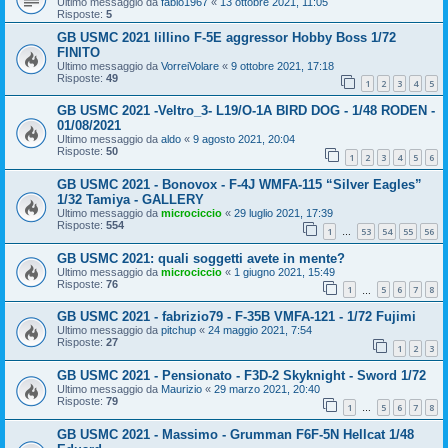
Ultimo messaggio da
fabio1967
«
13 ottobre 2021, 11:05
Risposte:
5
GB USMC 2021 lillino F-5E aggressor Hobby Boss 1/72
FINITO
Ultimo messaggio da
VorreiVolare
«
9 ottobre 2021, 17:18
Risposte:
49
1
2
3
4
5
GB USMC 2021 -Veltro_3- L19/O-1A BIRD DOG - 1/48 RODEN -
01/08/2021
Ultimo messaggio da
aldo
«
9 agosto 2021, 20:04
Risposte:
50
1
2
3
4
5
6
GB USMC 2021 - Bonovox - F-4J WMFA-115 “Silver Eagles”
1/32 Tamiya - GALLERY
Ultimo messaggio da
microciccio
«
29 luglio 2021, 17:39
Risposte:
554
1
53
54
55
56
…
GB USMC 2021: quali soggetti avete in mente?
Ultimo messaggio da
microciccio
«
1 giugno 2021, 15:49
Risposte:
76
1
5
6
7
8
…
GB USMC 2021 - fabrizio79 - F-35B VMFA-121 - 1/72 Fujimi
Ultimo messaggio da
pitchup
«
24 maggio 2021, 7:54
Risposte:
27
1
2
3
GB USMC 2021 - Pensionato - F3D-2 Skyknight - Sword 1/72
Ultimo messaggio da
Maurizio
«
29 marzo 2021, 20:40
Risposte:
79
1
5
6
7
8
…
GB USMC 2021 - Massimo - Grumman F6F-5N Hellcat 1/48