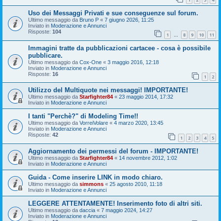
Uso dei Messaggi Privati e sue conseguenze sul forum.
Ultimo messaggio da
Bruno P
«
7 giugno 2026, 11:25
Inviato in
Moderazione e Annunci
Risposte:
104
1
8
9
10
11
…
Immagini tratte da pubblicazioni cartacee - cosa è possibile
pubblicare.
Ultimo messaggio da
Cox-One
«
3 maggio 2016, 12:18
Inviato in
Moderazione e Annunci
Risposte:
16
1
2
Utilizzo del Multiquote nei messaggi! IMPORTANTE!
Ultimo messaggio da
Starfighter84
«
23 maggio 2014, 17:32
Inviato in
Moderazione e Annunci
I tanti "Perchè?" di Modeling Time!!
Ultimo messaggio da
VorreiVolare
«
4 marzo 2020, 13:45
Inviato in
Moderazione e Annunci
Risposte:
42
1
2
3
4
5
Aggiornamento dei permessi del forum - IMPORTANTE!
Ultimo messaggio da
Starfighter84
«
14 novembre 2012, 1:02
Inviato in
Moderazione e Annunci
Guida - Come inserire LINK in modo chiaro.
Ultimo messaggio da
simmons
«
25 agosto 2010, 11:18
Inviato in
Moderazione e Annunci
LEGGERE ATTENTAMENTE! Inserimento foto di altri siti.
Ultimo messaggio da
daccia
«
7 maggio 2024, 14:27
Inviato in
Moderazione e Annunci