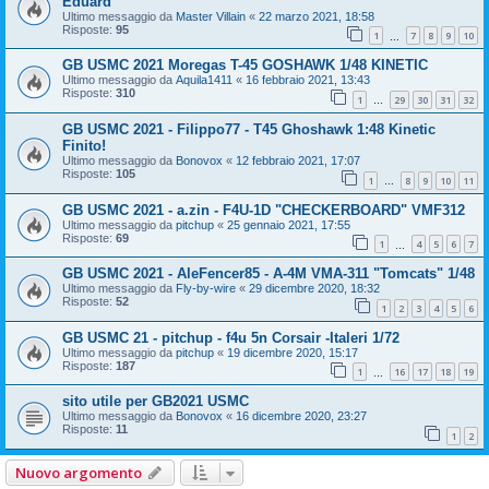
Eduard
Ultimo messaggio da
Master Villain
«
22 marzo 2021, 18:58
Risposte:
95
1
7
8
9
10
…
GB USMC 2021 Moregas T-45 GOSHAWK 1/48 KINETIC
Ultimo messaggio da
Aquila1411
«
16 febbraio 2021, 13:43
Risposte:
310
1
29
30
31
32
…
GB USMC 2021 - Filippo77 - T45 Ghoshawk 1:48 Kinetic
Finito!
Ultimo messaggio da
Bonovox
«
12 febbraio 2021, 17:07
Risposte:
105
1
8
9
10
11
…
GB USMC 2021 - a.zin - F4U-1D "CHECKERBOARD" VMF312
Ultimo messaggio da
pitchup
«
25 gennaio 2021, 17:55
Risposte:
69
1
4
5
6
7
…
GB USMC 2021 - AleFencer85 - A-4M VMA-311 "Tomcats" 1/48
Ultimo messaggio da
Fly-by-wire
«
29 dicembre 2020, 18:32
Risposte:
52
1
2
3
4
5
6
GB USMC 21 - pitchup - f4u 5n Corsair -Italeri 1/72
Ultimo messaggio da
pitchup
«
19 dicembre 2020, 15:17
Risposte:
187
1
16
17
18
19
…
sito utile per GB2021 USMC
Ultimo messaggio da
Bonovox
«
16 dicembre 2020, 23:27
Risposte:
11
1
2
Nuovo argomento