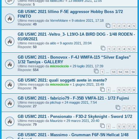
Ultimo messaggio da
fabio1967
«
13 ottobre 2021, 11:05
Risposte:
5
GB USMC 2021 lillino F-5E aggressor Hobby Boss 1/72
FINITO
Ultimo messaggio da
VorreiVolare
«
9 ottobre 2021, 17:18
Risposte:
49
1
2
3
4
5
GB USMC 2021 -Veltro_3- L19/O-1A BIRD DOG - 1/48 RODEN -
01/08/2021
Ultimo messaggio da
aldo
«
9 agosto 2021, 20:04
Risposte:
50
1
2
3
4
5
6
GB USMC 2021 - Bonovox - F-4J WMFA-115 “Silver Eagles”
1/32 Tamiya - GALLERY
Ultimo messaggio da
microciccio
«
29 luglio 2021, 17:39
Risposte:
554
1
53
54
55
56
…
GB USMC 2021: quali soggetti avete in mente?
Ultimo messaggio da
microciccio
«
1 giugno 2021, 15:49
Risposte:
76
1
5
6
7
8
…
GB USMC 2021 - fabrizio79 - F-35B VMFA-121 - 1/72 Fujimi
Ultimo messaggio da
pitchup
«
24 maggio 2021, 7:54
Risposte:
27
1
2
3
GB USMC 2021 - Pensionato - F3D-2 Skyknight - Sword 1/72
Ultimo messaggio da
Maurizio
«
29 marzo 2021, 20:40
Risposte:
79
1
5
6
7
8
…
GB USMC 2021 - Massimo - Grumman F6F-5N Hellcat 1/48