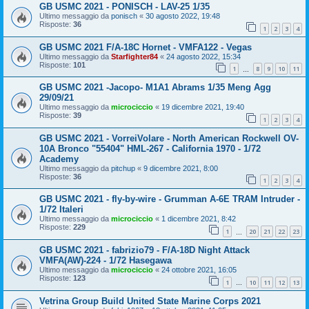
GB USMC 2021 - PONISCH - LAV-25 1/35
Ultimo messaggio da
ponisch
«
30 agosto 2022, 19:48
Risposte:
36
1
2
3
4
GB USMC 2021 F/A-18C Hornet - VMFA122 - Vegas
Ultimo messaggio da
Starfighter84
«
24 agosto 2022, 15:34
Risposte:
101
1
8
9
10
11
…
GB USMC 2021 -Jacopo- M1A1 Abrams 1/35 Meng Agg
29/09/21
Ultimo messaggio da
microciccio
«
19 dicembre 2021, 19:40
Risposte:
39
1
2
3
4
GB USMC 2021 - VorreiVolare - North American Rockwell OV-
10A Bronco "55404" HML-267 - California 1970 - 1/72
Academy
Ultimo messaggio da
pitchup
«
9 dicembre 2021, 8:00
Risposte:
36
1
2
3
4
GB USMC 2021 - fly-by-wire - Grumman A-6E TRAM Intruder -
1/72 Italeri
Ultimo messaggio da
microciccio
«
1 dicembre 2021, 8:42
Risposte:
229
1
20
21
22
23
…
GB USMC 2021 - fabrizio79 - F/A-18D Night Attack
VMFA(AW)-224 - 1/72 Hasegawa
Ultimo messaggio da
microciccio
«
24 ottobre 2021, 16:05
Risposte:
123
1
10
11
12
13
…
Vetrina Group Build United State Marine Corps 2021