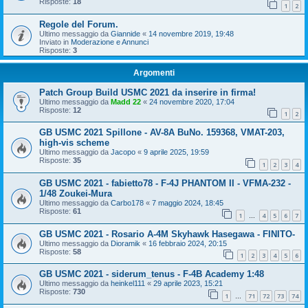
Risposte:
18
1
2
Regole del Forum.
Ultimo messaggio da
Giannide
«
14 novembre 2019, 19:48
Inviato in
Moderazione e Annunci
Risposte:
3
Argomenti
Patch Group Build USMC 2021 da inserire in firma!
Ultimo messaggio da
Madd 22
«
24 novembre 2020, 17:04
Risposte:
12
1
2
GB USMC 2021 Spillone - AV-8A BuNo. 159368, VMAT-203,
high-vis scheme
Ultimo messaggio da
Jacopo
«
9 aprile 2025, 19:59
Risposte:
35
1
2
3
4
GB USMC 2021 - fabietto78 - F-4J PHANTOM II - VFMA-232 -
1/48 Zoukei-Mura
Ultimo messaggio da
Carbo178
«
7 maggio 2024, 18:45
Risposte:
61
1
4
5
6
7
…
GB USMC 2021 - Rosario A-4M Skyhawk Hasegawa - FINITO-
Ultimo messaggio da
Dioramik
«
16 febbraio 2024, 20:15
Risposte:
58
1
2
3
4
5
6
GB USMC 2021 - siderum_tenus - F-4B Academy 1:48
Ultimo messaggio da
heinkel111
«
29 aprile 2023, 15:21
Risposte:
730
1
71
72
73
74
…