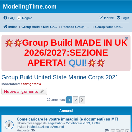
ModelingTime.com
FAQ
Regole
Iscriviti
Login
Indice
Group Build e Mini Group Build
Raccolta Group Build
Group Build United State Marine Corps 2021
Group Build MADE IN UK
2026/2027:SEZIONE
APERTA!
QUI!
Group Build United State Marine Corps 2021
Moderatore:
Starfighter84
Nuovo argomento
1
2
Prossimo
29 argomenti
Annunci
Come caricare le vostre immagini (e documenti) su MT!
Ultimo messaggio da
Kegelbahn
«
22 febbraio 2023, 17:09
Inviato in
Moderazione e Annunci
Risposte:
35
1
2
3
4