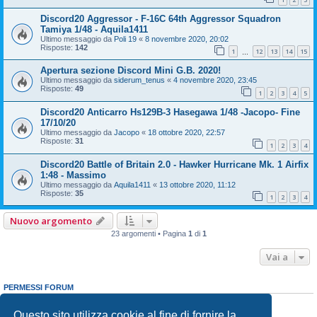
Discord20 Aggressor - F-16C 64th Aggressor Squadron
Tamiya 1/48 - Aquila1411
Ultimo messaggio da
Poli 19
«
8 novembre 2020, 20:02
Risposte:
142
1
12
13
14
15
…
Apertura sezione Discord Mini G.B. 2020!
Ultimo messaggio da
siderum_tenus
«
4 novembre 2020, 23:45
Risposte:
49
1
2
3
4
5
Discord20 Anticarro Hs129B-3 Hasegawa 1/48 -Jacopo- Fine
17/10/20
Ultimo messaggio da
Jacopo
«
18 ottobre 2020, 22:57
Risposte:
31
1
2
3
4
Discord20 Battle of Britain 2.0 - Hawker Hurricane Mk. 1 Airfix
1:48 - Massimo
Ultimo messaggio da
Aquila1411
«
13 ottobre 2020, 11:12
Risposte:
35
1
2
3
4
Nuovo argomento
23 argomenti • Pagina
1
di
1
Vai a
PERMESSI FORUM
Non puoi
aprire nuovi argomenti
Non puoi
rispondere negli argomenti
Questo sito utilizza cookie al fine di fornire la