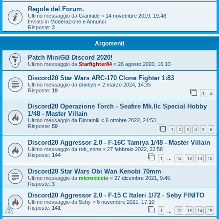
Regole del Forum.
Ultimo messaggio da
Giannide
«
14 novembre 2019, 19:48
Inviato in
Moderazione e Annunci
Risposte:
3
Argomenti
Patch MiniGB Discord 2020!
Ultimo messaggio da
Starfighter84
«
28 agosto 2020, 16:13
Discord20 Star Wars ARC-170 Clone Fighter 1:83
Ultimo messaggio da
drinkyb
«
2 marzo 2024, 14:35
Risposte:
19
1
2
Discord20 Operazione Torch - Seafire Mk.IIc Special Hobby
1/48 - Master Villain
Ultimo messaggio da
Dioramik
«
6 ottobre 2022, 21:53
Risposte:
59
1
2
3
4
5
6
Discord20 Aggressor 2.0 - F-16C Tamiya 1/48 - Master Villain
Ultimo messaggio da
rob_zone
«
27 febbraio 2022, 22:58
Risposte:
144
1
12
13
14
15
…
Discord20 Star Wars Obi Wan Kenobi 70mm
Ultimo messaggio da
microciccio
«
27 dicembre 2021, 9:45
Risposte:
3
Discord20 Aggressor 2.0 - F-15 C Italeri 1/72 - Seby FINITO
Ultimo messaggio da
Seby
«
6 novembre 2021, 17:10
Risposte:
141
1
12
13
14
15
…