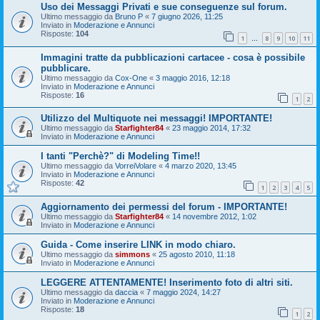
Uso dei Messaggi Privati e sue conseguenze sul forum.
Ultimo messaggio da
Bruno P
«
7 giugno 2026, 11:25
Inviato in
Moderazione e Annunci
Risposte:
104
1
8
9
10
11
…
Immagini tratte da pubblicazioni cartacee - cosa è possibile
pubblicare.
Ultimo messaggio da
Cox-One
«
3 maggio 2016, 12:18
Inviato in
Moderazione e Annunci
Risposte:
16
1
2
Utilizzo del Multiquote nei messaggi! IMPORTANTE!
Ultimo messaggio da
Starfighter84
«
23 maggio 2014, 17:32
Inviato in
Moderazione e Annunci
I tanti "Perchè?" di Modeling Time!!
Ultimo messaggio da
VorreiVolare
«
4 marzo 2020, 13:45
Inviato in
Moderazione e Annunci
Risposte:
42
1
2
3
4
5
Aggiornamento dei permessi del forum - IMPORTANTE!
Ultimo messaggio da
Starfighter84
«
14 novembre 2012, 1:02
Inviato in
Moderazione e Annunci
Guida - Come inserire LINK in modo chiaro.
Ultimo messaggio da
simmons
«
25 agosto 2010, 11:18
Inviato in
Moderazione e Annunci
LEGGERE ATTENTAMENTE! Inserimento foto di altri siti.
Ultimo messaggio da
daccia
«
7 maggio 2024, 14:27
Inviato in
Moderazione e Annunci
Risposte:
18
1
2