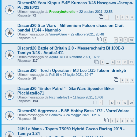
Discord20 Yom Kippur F-4E Kurnass 1/48 Hasegawa -Jacopo-
Pit 20/10/21
Ultimo messaggio da
FreestyleAurelio
«
22 ottobre 2021, 22:53
Risposte:
72
1
5
6
7
8
…
Discord20 Star Wars - Millennium Falcon chase on Crait -
bandai 1/144 - Nannolo
Ultimo messaggio da
VorreiVolare
«
22 ottobre 2021, 20:48
Risposte:
97
1
7
8
9
10
…
Discord20 Battle of Britain 2.0 - Messerschmitt Bf 109E-3
Tamiya 1/48 - Aquila1411
Ultimo messaggio da
Aquila1411
«
3 ottobre 2021, 16:36
Risposte:
117
1
9
10
11
12
…
Discord20 - Torch Operation- M3 Lee 1/35 Takom- drinkyb
Ultimo messaggio da
Poli 19
«
27 luglio 2021, 19:47
Risposte:
28
1
2
3
Discord20 "Endor Patrol" - StarWars Speeder Biker -
Picchiatello71
Ultimo messaggio da
Picchiatello71
«
11 luglio 2021, 18:06
Risposte:
194
1
17
18
19
20
…
Discord20 Aggressor - F-5E Hobby Boss 1/72 - VorreiVolare
Ultimo messaggio da
Bonovox
«
24 maggio 2021, 13:16
Risposte:
45
1
2
3
4
5
24H Le Mans - Toyota TS050 Hybrid Gazoo Racing 2019 -
Tamiya 1:24