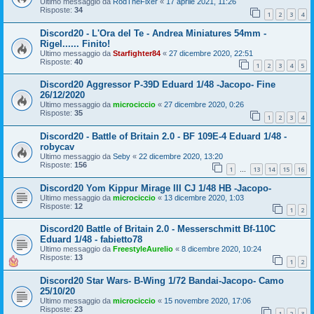
Ultimo messaggio da
RodTheFixer
«
17 aprile 2021, 11:26
Risposte:
34
1
2
3
4
Discord20 - L'Ora del Te - Andrea Miniatures 54mm -
Rigel...... Finito!
Ultimo messaggio da
Starfighter84
«
27 dicembre 2020, 22:51
Risposte:
40
1
2
3
4
5
Discord20 Aggressor P-39D Eduard 1/48 -Jacopo- Fine
26/12/2020
Ultimo messaggio da
microciccio
«
27 dicembre 2020, 0:26
Risposte:
35
1
2
3
4
Discord20 - Battle of Britain 2.0 - BF 109E-4 Eduard 1/48 -
robycav
Ultimo messaggio da
Seby
«
22 dicembre 2020, 13:20
Risposte:
156
1
13
14
15
16
…
Discord20 Yom Kippur Mirage III CJ 1/48 HB -Jacopo-
Ultimo messaggio da
microciccio
«
13 dicembre 2020, 1:03
Risposte:
12
1
2
Discord20 Battle of Britain 2.0 - Messerschmitt Bf-110C
Eduard 1/48 - fabietto78
Ultimo messaggio da
FreestyleAurelio
«
8 dicembre 2020, 10:24
Risposte:
13
1
2
Discord20 Star Wars- B-Wing 1/72 Bandai-Jacopo- Camo
25/10/20
Ultimo messaggio da
microciccio
«
15 novembre 2020, 17:06
Risposte:
23
1
2
3