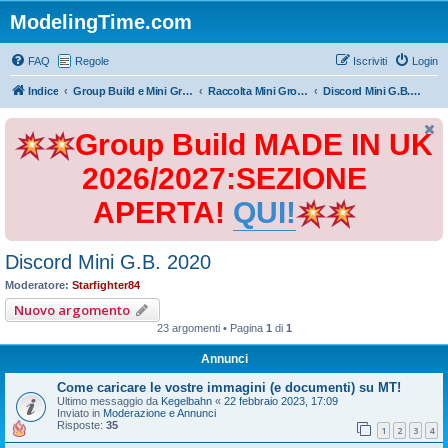
ModelingTime.com
FAQ
Regole
Iscriviti
Login
Indice
Group Build e Mini Group Build
Raccolta Mini Group Build
Discord Mini G.B. 2020
Group Build MADE IN UK
2026/2027:SEZIONE
APERTA!
QUI!
Discord Mini G.B. 2020
Moderatore:
Starfighter84
Nuovo argomento
23 argomenti • Pagina
1
di
1
Annunci
Come caricare le vostre immagini (e documenti) su MT!
Ultimo messaggio da
Kegelbahn
«
22 febbraio 2023, 17:09
Inviato in
Moderazione e Annunci
Risposte:
35
1
2
3
4