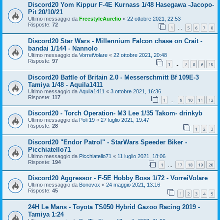
Discord20 Yom Kippur F-4E Kurnass 1/48 Hasegawa -Jacopo-
Pit 20/10/21
Ultimo messaggio da
FreestyleAurelio
«
22 ottobre 2021, 22:53
Risposte:
72
1
5
6
7
8
…
Discord20 Star Wars - Millennium Falcon chase on Crait -
bandai 1/144 - Nannolo
Ultimo messaggio da
VorreiVolare
«
22 ottobre 2021, 20:48
Risposte:
97
1
7
8
9
10
…
Discord20 Battle of Britain 2.0 - Messerschmitt Bf 109E-3
Tamiya 1/48 - Aquila1411
Ultimo messaggio da
Aquila1411
«
3 ottobre 2021, 16:36
Risposte:
117
1
9
10
11
12
…
Discord20 - Torch Operation- M3 Lee 1/35 Takom- drinkyb
Ultimo messaggio da
Poli 19
«
27 luglio 2021, 19:47
Risposte:
28
1
2
3
Discord20 "Endor Patrol" - StarWars Speeder Biker -
Picchiatello71
Ultimo messaggio da
Picchiatello71
«
11 luglio 2021, 18:06
Risposte:
194
1
17
18
19
20
…
Discord20 Aggressor - F-5E Hobby Boss 1/72 - VorreiVolare
Ultimo messaggio da
Bonovox
«
24 maggio 2021, 13:16
Risposte:
45
1
2
3
4
5
24H Le Mans - Toyota TS050 Hybrid Gazoo Racing 2019 -
Tamiya 1:24