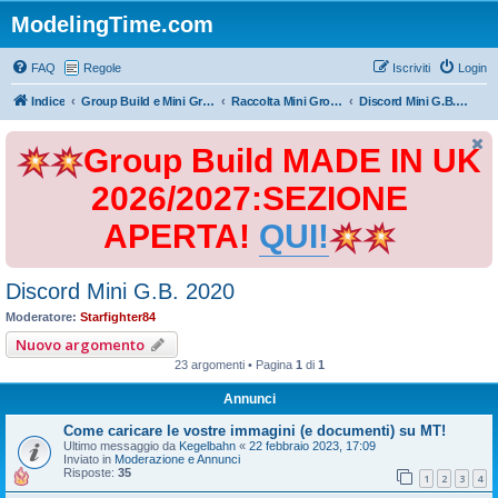
ModelingTime.com
FAQ
Regole
Iscriviti
Login
Indice
Group Build e Mini Group Build
Raccolta Mini Group Build
Discord Mini G.B. 2020
Group Build MADE IN UK
2026/2027:SEZIONE
APERTA!
QUI!
Discord Mini G.B. 2020
Moderatore:
Starfighter84
Nuovo argomento
23 argomenti • Pagina
1
di
1
Annunci
Come caricare le vostre immagini (e documenti) su MT!
Ultimo messaggio da
Kegelbahn
«
22 febbraio 2023, 17:09
Inviato in
Moderazione e Annunci
Risposte:
35
1
2
3
4