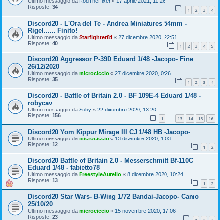
Ultimo messaggio da
RodTheFixer
«
17 aprile 2021, 11:26
Risposte:
34
1
2
3
4
Discord20 - L'Ora del Te - Andrea Miniatures 54mm -
Rigel...... Finito!
Ultimo messaggio da
Starfighter84
«
27 dicembre 2020, 22:51
Risposte:
40
1
2
3
4
5
Discord20 Aggressor P-39D Eduard 1/48 -Jacopo- Fine
26/12/2020
Ultimo messaggio da
microciccio
«
27 dicembre 2020, 0:26
Risposte:
35
1
2
3
4
Discord20 - Battle of Britain 2.0 - BF 109E-4 Eduard 1/48 -
robycav
Ultimo messaggio da
Seby
«
22 dicembre 2020, 13:20
Risposte:
156
1
13
14
15
16
…
Discord20 Yom Kippur Mirage III CJ 1/48 HB -Jacopo-
Ultimo messaggio da
microciccio
«
13 dicembre 2020, 1:03
Risposte:
12
1
2
Discord20 Battle of Britain 2.0 - Messerschmitt Bf-110C
Eduard 1/48 - fabietto78
Ultimo messaggio da
FreestyleAurelio
«
8 dicembre 2020, 10:24
Risposte:
13
1
2
Discord20 Star Wars- B-Wing 1/72 Bandai-Jacopo- Camo
25/10/20
Ultimo messaggio da
microciccio
«
15 novembre 2020, 17:06
Risposte:
23
1
2
3