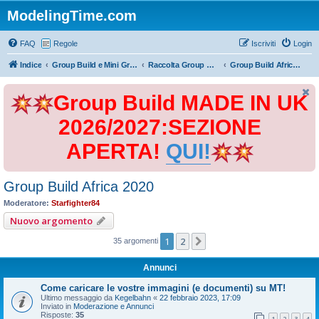
ModelingTime.com
FAQ
Regole
Iscriviti
Login
Indice
Group Build e Mini Group Build
Raccolta Group Build
Group Build Africa 2020
Group Build MADE IN UK
2026/2027:SEZIONE
APERTA!
QUI!
Group Build Africa 2020
Moderatore:
Starfighter84
Nuovo argomento
1
2
Prossimo
35 argomenti
Annunci
Come caricare le vostre immagini (e documenti) su MT!
Ultimo messaggio da
Kegelbahn
«
22 febbraio 2023, 17:09
Inviato in
Moderazione e Annunci
Risposte:
35
1
2
3
4