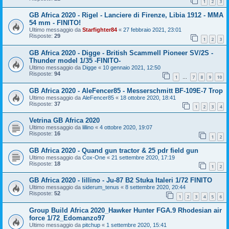
1
2
3
GB Africa 2020 - Rigel - Lanciere di Firenze, Libia 1912 - MMA
54 mm - FINITO!
Ultimo messaggio da
Starfighter84
«
27 febbraio 2021, 23:01
Risposte:
29
1
2
3
GB Africa 2020 - Digge - British Scammell Pioneer SV/2S -
Thunder model 1/35 -FINITO-
Ultimo messaggio da
Digge
«
10 gennaio 2021, 12:50
Risposte:
94
1
7
8
9
10
…
GB Africa 2020 - AleFencer85 - Messerschmitt BF-109E-7 Trop
Ultimo messaggio da
AleFencer85
«
18 ottobre 2020, 18:41
Risposte:
37
1
2
3
4
Vetrina GB Africa 2020
Ultimo messaggio da
lillino
«
4 ottobre 2020, 19:07
Risposte:
16
1
2
GB Africa 2020 - Quand gun tractor & 25 pdr field gun
Ultimo messaggio da
Cox-One
«
21 settembre 2020, 17:19
Risposte:
18
1
2
GB Africa 2020 - lillino - Ju-87 B2 Stuka Italeri 1/72 FINITO
Ultimo messaggio da
siderum_tenus
«
8 settembre 2020, 20:44
Risposte:
52
1
2
3
4
5
6
Group Build Africa 2020_Hawker Hunter FGA.9 Rhodesian air
force 1/72_Edomanzo97
Ultimo messaggio da
pitchup
«
1 settembre 2020, 15:41