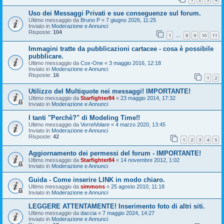
Uso dei Messaggi Privati e sue conseguenze sul forum.
Ultimo messaggio da
Bruno P
«
7 giugno 2026, 11:25
Inviato in
Moderazione e Annunci
Risposte:
104
1
8
9
10
11
…
Immagini tratte da pubblicazioni cartacee - cosa è possibile
pubblicare.
Ultimo messaggio da
Cox-One
«
3 maggio 2016, 12:18
Inviato in
Moderazione e Annunci
Risposte:
16
1
2
Utilizzo del Multiquote nei messaggi! IMPORTANTE!
Ultimo messaggio da
Starfighter84
«
23 maggio 2014, 17:32
Inviato in
Moderazione e Annunci
I tanti "Perchè?" di Modeling Time!!
Ultimo messaggio da
VorreiVolare
«
4 marzo 2020, 13:45
Inviato in
Moderazione e Annunci
Risposte:
42
1
2
3
4
5
Aggiornamento dei permessi del forum - IMPORTANTE!
Ultimo messaggio da
Starfighter84
«
14 novembre 2012, 1:02
Inviato in
Moderazione e Annunci
Guida - Come inserire LINK in modo chiaro.
Ultimo messaggio da
simmons
«
25 agosto 2010, 11:18
Inviato in
Moderazione e Annunci
LEGGERE ATTENTAMENTE! Inserimento foto di altri siti.
Ultimo messaggio da
daccia
«
7 maggio 2024, 14:27
Inviato in
Moderazione e Annunci