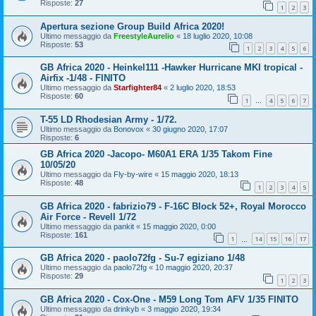
Risposte:
27
1
2
3
Apertura sezione Group Build Africa 2020!
Ultimo messaggio da
FreestyleAurelio
«
18 luglio 2020, 10:08
Risposte:
53
1
2
3
4
5
6
GB Africa 2020 - Heinkel111 -Hawker Hurricane MKI tropical -
Airfix -1/48 - FINITO
Ultimo messaggio da
Starfighter84
«
2 luglio 2020, 18:53
Risposte:
60
1
4
5
6
7
…
T-55 LD Rhodesian Army - 1/72.
Ultimo messaggio da
Bonovox
«
30 giugno 2020, 17:07
Risposte:
6
GB Africa 2020 -Jacopo- M60A1 ERA 1/35 Takom Fine
10/05/20
Ultimo messaggio da
Fly-by-wire
«
15 maggio 2020, 18:13
Risposte:
48
1
2
3
4
5
GB Africa 2020 - fabrizio79 - F-16C Block 52+, Royal Morocco
Air Force - Revell 1/72
Ultimo messaggio da
pankit
«
15 maggio 2020, 0:00
Risposte:
161
1
14
15
16
17
…
GB Africa 2020 - paolo72fg - Su-7 egiziano 1/48
Ultimo messaggio da
paolo72fg
«
10 maggio 2020, 20:37
Risposte:
29
1
2
3
GB Africa 2020 - Cox-One - M59 Long Tom AFV 1/35 FINITO
Ultimo messaggio da
drinkyb
«
3 maggio 2020, 19:34