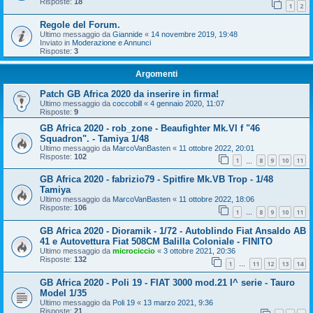
Risposte:
18
1
2
Regole del Forum.
Ultimo messaggio da
Giannide
«
14 novembre 2019, 19:48
Inviato in
Moderazione e Annunci
Risposte:
3
Argomenti
Patch GB Africa 2020 da inserire in firma!
Ultimo messaggio da
coccobill
«
4 gennaio 2020, 11:07
Risposte:
9
GB Africa 2020 - rob_zone - Beaufighter Mk.VI f "46
Squadron". - Tamiya 1/48
Ultimo messaggio da
MarcoVanBasten
«
11 ottobre 2022, 20:01
Risposte:
102
1
8
9
10
11
…
GB Africa 2020 - fabrizio79 - Spitfire Mk.VB Trop - 1/48
Tamiya
Ultimo messaggio da
MarcoVanBasten
«
11 ottobre 2022, 18:06
Risposte:
106
1
8
9
10
11
…
GB Africa 2020 - Dioramik - 1/72 - Autoblindo Fiat Ansaldo AB
41 e Autovettura Fiat 508CM Balilla Coloniale - FINITO
Ultimo messaggio da
microciccio
«
3 ottobre 2021, 20:36
Risposte:
132
1
11
12
13
14
…
GB Africa 2020 - Poli 19 - FIAT 3000 mod.21 I^ serie - Tauro
Model 1/35
Ultimo messaggio da
Poli 19
«
13 marzo 2021, 9:36
Risposte:
21