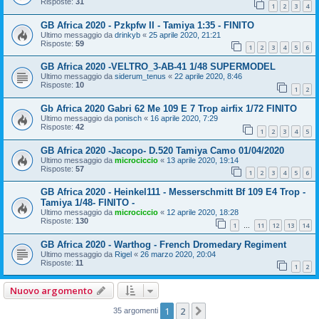
Risposte:
31
1
2
3
4
GB Africa 2020 - Pzkpfw II - Tamiya 1:35 - FINITO
Ultimo messaggio da
drinkyb
«
25 aprile 2020, 21:21
Risposte:
59
1
2
3
4
5
6
GB Africa 2020 -VELTRO_3-AB-41 1/48 SUPERMODEL
Ultimo messaggio da
siderum_tenus
«
22 aprile 2020, 8:46
Risposte:
10
1
2
Gb Africa 2020 Gabri 62 Me 109 E 7 Trop airfix 1/72 FINITO
Ultimo messaggio da
ponisch
«
16 aprile 2020, 7:29
Risposte:
42
1
2
3
4
5
GB Africa 2020 -Jacopo- D.520 Tamiya Camo 01/04/2020
Ultimo messaggio da
microciccio
«
13 aprile 2020, 19:14
Risposte:
57
1
2
3
4
5
6
GB Africa 2020 - Heinkel111 - Messerschmitt Bf 109 E4 Trop -
Tamiya 1/48- FINITO -
Ultimo messaggio da
microciccio
«
12 aprile 2020, 18:28
Risposte:
130
1
11
12
13
14
…
GB Africa 2020 - Warthog - French Dromedary Regiment
Ultimo messaggio da
Rigel
«
26 marzo 2020, 20:04
Risposte:
11
1
2
Nuovo argomento
1
2
Prossimo
35 argomenti