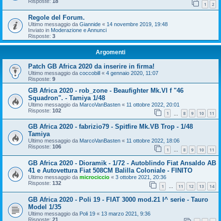
Risposte:
18
1
2
Regole del Forum.
Ultimo messaggio da
Giannide
«
14 novembre 2019, 19:48
Inviato in
Moderazione e Annunci
Risposte:
3
Argomenti
Patch GB Africa 2020 da inserire in firma!
Ultimo messaggio da
coccobill
«
4 gennaio 2020, 11:07
Risposte:
9
GB Africa 2020 - rob_zone - Beaufighter Mk.VI f "46
Squadron". - Tamiya 1/48
Ultimo messaggio da
MarcoVanBasten
«
11 ottobre 2022, 20:01
Risposte:
102
1
8
9
10
11
…
GB Africa 2020 - fabrizio79 - Spitfire Mk.VB Trop - 1/48
Tamiya
Ultimo messaggio da
MarcoVanBasten
«
11 ottobre 2022, 18:06
Risposte:
106
1
8
9
10
11
…
GB Africa 2020 - Dioramik - 1/72 - Autoblindo Fiat Ansaldo AB
41 e Autovettura Fiat 508CM Balilla Coloniale - FINITO
Ultimo messaggio da
microciccio
«
3 ottobre 2021, 20:36
Risposte:
132
1
11
12
13
14
…
GB Africa 2020 - Poli 19 - FIAT 3000 mod.21 I^ serie - Tauro
Model 1/35
Ultimo messaggio da
Poli 19
«
13 marzo 2021, 9:36
Risposte:
21