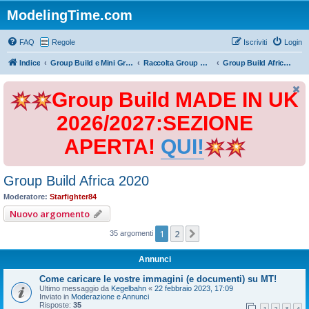
ModelingTime.com
FAQ
Regole
Iscriviti
Login
Indice
Group Build e Mini Group Build
Raccolta Group Build
Group Build Africa 2020
Group Build MADE IN UK
2026/2027:SEZIONE
APERTA!
QUI!
Group Build Africa 2020
Moderatore:
Starfighter84
Nuovo argomento
1
2
Prossimo
35 argomenti
Annunci
Come caricare le vostre immagini (e documenti) su MT!
Ultimo messaggio da
Kegelbahn
«
22 febbraio 2023, 17:09
Inviato in
Moderazione e Annunci
Risposte:
35
1
2
3
4