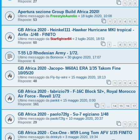
Risposte:
27
1
2
3
Apertura sezione Group Build Africa 2020!
Ultimo messaggio da
FreestyleAurelio
«
18 luglio 2020, 10:08
Risposte:
53
1
2
3
4
5
6
GB Africa 2020 - Heinkel111 -Hawker Hurricane MKI tropical -
Airfix -1/48 - FINITO
Ultimo messaggio da
Starfighter84
«
2 luglio 2020, 18:53
Risposte:
60
1
4
5
6
7
…
T-55 LD Rhodesian Army - 1/72.
Ultimo messaggio da
Bonovox
«
30 giugno 2020, 17:07
Risposte:
6
GB Africa 2020 -Jacopo- M60A1 ERA 1/35 Takom Fine
10/05/20
Ultimo messaggio da
Fly-by-wire
«
15 maggio 2020, 18:13
Risposte:
48
1
2
3
4
5
GB Africa 2020 - fabrizio79 - F-16C Block 52+, Royal Morocco
Air Force - Revell 1/72
Ultimo messaggio da
pankit
«
15 maggio 2020, 0:00
Risposte:
161
1
14
15
16
17
…
GB Africa 2020 - paolo72fg - Su-7 egiziano 1/48
Ultimo messaggio da
paolo72fg
«
10 maggio 2020, 20:37
Risposte:
29
1
2
3
GB Africa 2020 - Cox-One - M59 Long Tom AFV 1/35 FINITO
Ultimo messaggio da
drinkyb
«
3 maggio 2020, 19:34