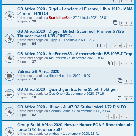
1
2
3
GB Africa 2020 - Rigel - Lanciere di Firenze, Libia 1912 - MMA
54 mm - FINITO!
Ultimo messaggio da
Starfighter84
«
27 febbraio 2021, 23:01
Risposte:
29
1
2
3
GB Africa 2020 - Digge - British Scammell Pioneer SV/2S -
Thunder model 1/35 -FINITO-
Ultimo messaggio da
Digge
«
10 gennaio 2021, 12:50
Risposte:
94
1
7
8
9
10
…
GB Africa 2020 - AleFencer85 - Messerschmitt BF-109E-7 Trop
Ultimo messaggio da
AleFencer85
«
18 ottobre 2020, 18:41
Risposte:
37
1
2
3
4
Vetrina GB Africa 2020
Ultimo messaggio da
lillino
«
4 ottobre 2020, 19:07
Risposte:
16
1
2
GB Africa 2020 - Quand gun tractor & 25 pdr field gun
Ultimo messaggio da
Cox-One
«
21 settembre 2020, 17:19
Risposte:
18
1
2
GB Africa 2020 - lillino - Ju-87 B2 Stuka Italeri 1/72 FINITO
Ultimo messaggio da
siderum_tenus
«
8 settembre 2020, 20:44
Risposte:
52
1
2
3
4
5
6
Group Build Africa 2020_Hawker Hunter FGA.9 Rhodesian air
force 1/72_Edomanzo97
Ultimo messaggio da
pitchup
«
1 settembre 2020, 15:41