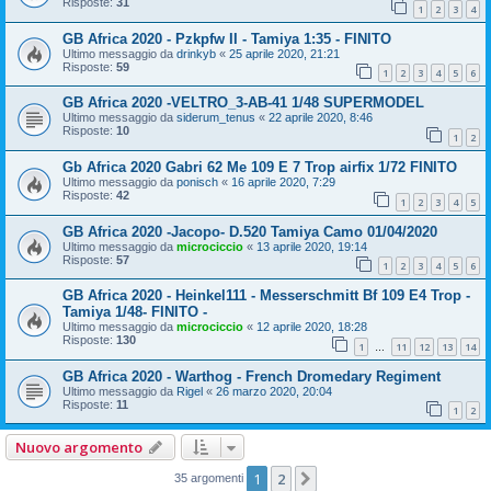
Risposte:
31
1
2
3
4
GB Africa 2020 - Pzkpfw II - Tamiya 1:35 - FINITO
Ultimo messaggio da
drinkyb
«
25 aprile 2020, 21:21
Risposte:
59
1
2
3
4
5
6
GB Africa 2020 -VELTRO_3-AB-41 1/48 SUPERMODEL
Ultimo messaggio da
siderum_tenus
«
22 aprile 2020, 8:46
Risposte:
10
1
2
Gb Africa 2020 Gabri 62 Me 109 E 7 Trop airfix 1/72 FINITO
Ultimo messaggio da
ponisch
«
16 aprile 2020, 7:29
Risposte:
42
1
2
3
4
5
GB Africa 2020 -Jacopo- D.520 Tamiya Camo 01/04/2020
Ultimo messaggio da
microciccio
«
13 aprile 2020, 19:14
Risposte:
57
1
2
3
4
5
6
GB Africa 2020 - Heinkel111 - Messerschmitt Bf 109 E4 Trop -
Tamiya 1/48- FINITO -
Ultimo messaggio da
microciccio
«
12 aprile 2020, 18:28
Risposte:
130
1
11
12
13
14
…
GB Africa 2020 - Warthog - French Dromedary Regiment
Ultimo messaggio da
Rigel
«
26 marzo 2020, 20:04
Risposte:
11
1
2
Nuovo argomento
1
2
Prossimo
35 argomenti