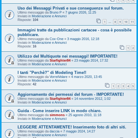
Uso dei Messaggi Privati e sue conseguenze sul forum.
Ultimo messaggio da
Bruno P
«
7 giugno 2026, 11:25
Inviato in
Moderazione e Annunci
Risposte:
104
1
8
9
10
11
…
Immagini tratte da pubblicazioni cartacee - cosa è possibile
pubblicare.
Ultimo messaggio da
Cox-One
«
3 maggio 2016, 12:18
Inviato in
Moderazione e Annunci
Risposte:
16
1
2
Utilizzo del Multiquote nei messaggi! IMPORTANTE!
Ultimo messaggio da
Starfighter84
«
23 maggio 2014, 17:32
Inviato in
Moderazione e Annunci
I tanti "Perchè?" di Modeling Time!!
Ultimo messaggio da
VorreiVolare
«
4 marzo 2020, 13:45
Inviato in
Moderazione e Annunci
Risposte:
42
1
2
3
4
5
Aggiornamento dei permessi del forum - IMPORTANTE!
Ultimo messaggio da
Starfighter84
«
14 novembre 2012, 1:02
Inviato in
Moderazione e Annunci
Guida - Come inserire LINK in modo chiaro.
Ultimo messaggio da
simmons
«
25 agosto 2010, 11:18
Inviato in
Moderazione e Annunci
LEGGERE ATTENTAMENTE! Inserimento foto di altri siti.
Ultimo messaggio da
daccia
«
7 maggio 2024, 14:27
Inviato in
Moderazione e Annunci