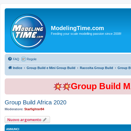
ModelingTime.com
Feeding your scale modelling passion since 2008!
FAQ
Regole
Indice
Group Build e Mini Group Build
Raccolta Group Build
Group Bu
Group Build 
Group Build Africa 2020
Moderatore:
Starfighter84
Nuovo argomento
ANNUNCI