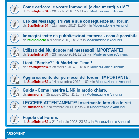
Come caricare le vostre immagini (e documenti) su MT!
da
Starfighter84
»
20 aprile 2018, 15:11
» in
Moderazione e Annunci
Uso dei Messaggi Privati e sue conseguenze sul forum.
da
Starfighter84
»
11 maggio 2017, 11:06
» in
Moderazione e Annunci
Immagini tratte da pubblicazioni cartacee - cosa è possibile
da
microciccio
»
9 aprile 2016, 18:53
» in
Moderazione e Annunci
Utilizzo del Multiquote nei messaggi! IMPORTANTE!
da
Starfighter84
»
23 maggio 2014, 17:32
» in
Moderazione e Annunci
I tanti "Perchè?" di Modeling Time!!
da
Starfighter84
»
28 marzo 2014, 0:18
» in
Moderazione e Annunci
Aggiornamento dei permessi del forum - IMPORTANTE!
da
Starfighter84
»
14 novembre 2012, 1:02
» in
Moderazione e Annunci
Guida - Come inserire LINK in modo chiaro.
da
simmons
»
25 agosto 2010, 11:18
» in
Moderazione e Annunci
LEGGERE ATTENTAMENTE! Inserimento foto di altri siti.
da
simmons
»
2 settembre 2009, 19:35
» in
Moderazione e Annunci
Regole del Forum.
da
Starfighter84
»
21 febbraio 2008, 23:31
» in
Moderazione e Annunci
ARGOMENTI