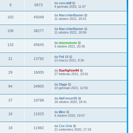
da
coccobill
9
6873
4 gennaio 2020, 11:07
da
MarcoVanBasten
102
45049
11 ottobre 2022, 20:01
da
MarcoVanBasten
106
38277
11 ottobre 2022, 18:06
da
microciccio
132
45645
3 ottobre 2021, 20:36
da
Poli 19
21
13792
13 marzo 2021, 9:36
da
Starfighter84
29
16005
27 febbraio 2021, 23:01
da
Digge
94
34905
10 gennaio 2021, 12:50
da
AleFencer85
37
19798
18 ottobre 2020, 18:41
da
lillino
16
11025
4 ottobre 2020, 19:07
da
Cox-One
18
11982
21 settembre 2020, 17:19