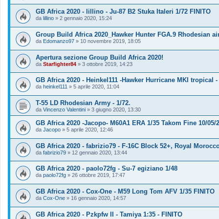
GB Africa 2020 - lillino - Ju-87 B2 Stuka Italeri 1/72 FINITO
da
lillino
»
2 gennaio 2020, 15:24
Group Build Africa 2020_Hawker Hunter FGA.9 Rhodesian ai
da
Edomanzo97
»
10 novembre 2019, 18:05
Apertura sezione Group Build Africa 2020!
da
Starfighter84
»
3 ottobre 2019, 14:23
GB Africa 2020 - Heinkel111 -Hawker Hurricane MKI tropical - 
da
heinkel111
»
5 aprile 2020, 11:04
T-55 LD Rhodesian Army - 1/72.
da
Vincenzo Valentini
»
3 giugno 2020, 13:30
GB Africa 2020 -Jacopo- M60A1 ERA 1/35 Takom Fine 10/05/
da
Jacopo
»
5 aprile 2020, 12:46
GB Africa 2020 - fabrizio79 - F-16C Block 52+, Royal Morocco
da
fabrizio79
»
12 gennaio 2020, 13:44
GB Africa 2020 - paolo72fg - Su-7 egiziano 1/48
da
paolo72fg
»
26 ottobre 2019, 17:47
GB Africa 2020 - Cox-One - M59 Long Tom AFV 1/35 FINITO
da
Cox-One
»
16 gennaio 2020, 14:57
GB Africa 2020 - Pzkpfw II - Tamiya 1:35 - FINITO