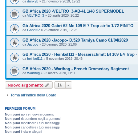
da
drinkyb
»
21 novembre 2019, 19:22
GB Africa 2020 -VELTRO_3-AB-41 1/48 SUPERMODEL
da
VELTRO_3
»
20 aprile 2020, 20:22
Gb Africa 2020 Gabri 62 Me 109 E 7 Trop airfix 1/72 FINITO
da
Gabri 62
»
26 ottobre 2019, 12:26
GB Africa 2020 -Jacopo- D.520 Tamiya Camo 01/04/2020
da
Jacopo
»
23 gennaio 2020, 21:06
GB Africa 2020 - Heinkel111 - Messerschmitt Bf 109 E4 Trop -
da
heinkel111
»
5 novembre 2019, 20:46
GB Africa 2020 - Warthog - French Dromedary Regiment
da
Warthog
»
22 marzo 2020, 11:11
Nuovo argomento
Torna all’Indice della Board
PERMESSI FORUM
Non puoi
aprire nuovi argomenti
Non puoi
rispondere negli argomenti
Non puoi
modificare i tuoi messaggi
Non puoi
cancellare i tuoi messaggi
Non puoi
inviare allegati