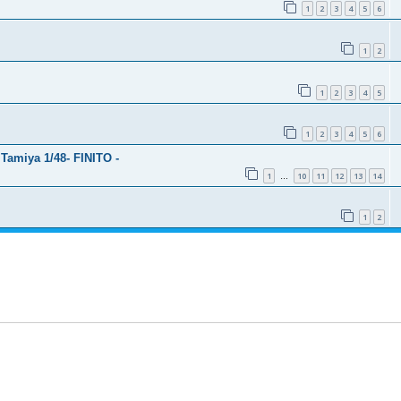
1
2
3
4
5
6
1
2
1
2
3
4
5
1
2
3
4
5
6
 Tamiya 1/48- FINITO -
1
10
11
12
13
14
…
1
2