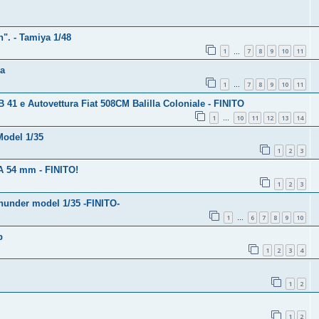
". - Tamiya 1/48
1
7
8
9
10
11
…
ya
1
7
8
9
10
11
…
B 41 e Autovettura Fiat 508CM Balilla Coloniale - FINITO
1
10
11
12
13
14
…
Model 1/35
1
2
3
MA 54 mm - FINITO!
1
2
3
Thunder model 1/35 -FINITO-
1
6
7
8
9
10
…
p
1
2
3
4
1
2
1
2