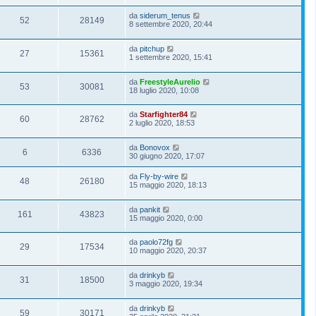
da
siderum_tenus
52
28149
8 settembre 2020, 20:44
da
pitchup
27
15361
1 settembre 2020, 15:41
da
FreestyleAurelio
53
30081
18 luglio 2020, 10:08
da
Starfighter84
60
28762
2 luglio 2020, 18:53
da
Bonovox
6
6336
30 giugno 2020, 17:07
da
Fly-by-wire
48
26180
15 maggio 2020, 18:13
da
pankit
161
43823
15 maggio 2020, 0:00
da
paolo72fg
29
17534
10 maggio 2020, 20:37
da
drinkyb
31
18500
3 maggio 2020, 19:34
da
drinkyb
59
30171