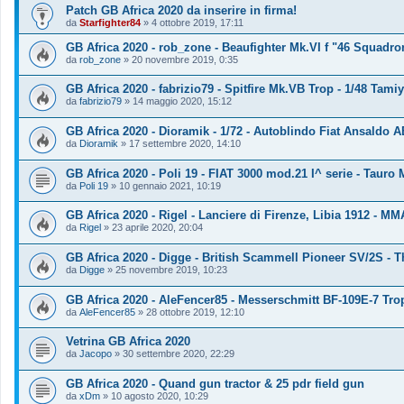
Patch GB Africa 2020 da inserire in firma!
da
Starfighter84
»
4 ottobre 2019, 17:11
GB Africa 2020 - rob_zone - Beaufighter Mk.VI f "46 Squadron
da
rob_zone
»
20 novembre 2019, 0:35
GB Africa 2020 - fabrizio79 - Spitfire Mk.VB Trop - 1/48 Tami
da
fabrizio79
»
14 maggio 2020, 15:12
GB Africa 2020 - Dioramik - 1/72 - Autoblindo Fiat Ansaldo A
da
Dioramik
»
17 settembre 2020, 14:10
GB Africa 2020 - Poli 19 - FIAT 3000 mod.21 I^ serie - Tauro 
da
Poli 19
»
10 gennaio 2021, 10:19
GB Africa 2020 - Rigel - Lanciere di Firenze, Libia 1912 - M
da
Rigel
»
23 aprile 2020, 20:04
GB Africa 2020 - Digge - British Scammell Pioneer SV/2S - 
da
Digge
»
25 novembre 2019, 10:23
GB Africa 2020 - AleFencer85 - Messerschmitt BF-109E-7 Tro
da
AleFencer85
»
28 ottobre 2019, 12:10
Vetrina GB Africa 2020
da
Jacopo
»
30 settembre 2020, 22:29
GB Africa 2020 - Quand gun tractor & 25 pdr field gun
da
xDm
»
10 agosto 2020, 10:29