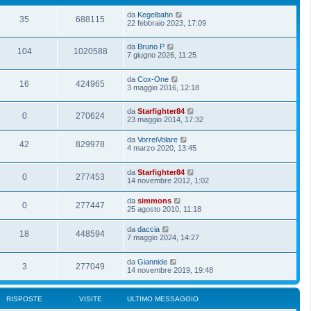
da
Kegelbahn
35
688115
22 febbraio 2023, 17:09
da
Bruno P
104
1020588
7 giugno 2026, 11:25
da
Cox-One
16
424965
3 maggio 2016, 12:18
da
Starfighter84
0
270624
23 maggio 2014, 17:32
da
VorreiVolare
42
829978
4 marzo 2020, 13:45
da
Starfighter84
0
277453
14 novembre 2012, 1:02
da
simmons
0
277447
25 agosto 2010, 11:18
da
daccia
18
448594
7 maggio 2024, 14:27
da
Giannide
3
277049
14 novembre 2019, 19:48
RISPOSTE
VISITE
ULTIMO MESSAGGIO