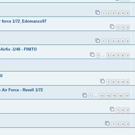
1
2
3
4
5
6
r force 1/72_Edomanzo97
1
2
3
1
2
3
4
5
6
Airfix -1/48 - FINITO
1
3
4
5
6
7
…
20
1
2
3
4
5
 Air Force - Revell 1/72
1
13
14
15
16
17
…
1
2
3
1
2
3
4