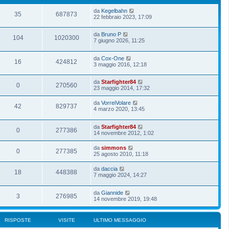
da
Kegelbahn
35
687873
22 febbraio 2023, 17:09
da
Bruno P
104
1020300
7 giugno 2026, 11:25
da
Cox-One
16
424812
3 maggio 2016, 12:18
da
Starfighter84
0
270560
23 maggio 2014, 17:32
da
VorreiVolare
42
829737
4 marzo 2020, 13:45
da
Starfighter84
0
277386
14 novembre 2012, 1:02
da
simmons
0
277385
25 agosto 2010, 11:18
da
daccia
18
448388
7 maggio 2024, 14:27
da
Giannide
3
276985
14 novembre 2019, 19:48
RISPOSTE
VISITE
ULTIMO MESSAGGIO