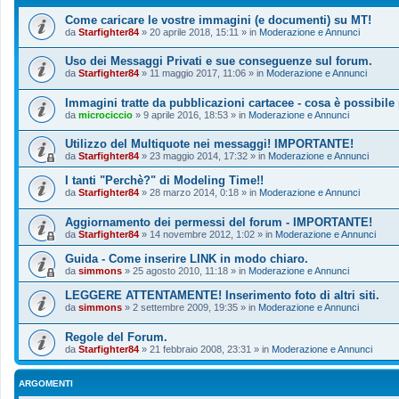
Come caricare le vostre immagini (e documenti) su MT!
da
Starfighter84
»
20 aprile 2018, 15:11
» in
Moderazione e Annunci
Uso dei Messaggi Privati e sue conseguenze sul forum.
da
Starfighter84
»
11 maggio 2017, 11:06
» in
Moderazione e Annunci
Immagini tratte da pubblicazioni cartacee - cosa è possibile
da
microciccio
»
9 aprile 2016, 18:53
» in
Moderazione e Annunci
Utilizzo del Multiquote nei messaggi! IMPORTANTE!
da
Starfighter84
»
23 maggio 2014, 17:32
» in
Moderazione e Annunci
I tanti "Perchè?" di Modeling Time!!
da
Starfighter84
»
28 marzo 2014, 0:18
» in
Moderazione e Annunci
Aggiornamento dei permessi del forum - IMPORTANTE!
da
Starfighter84
»
14 novembre 2012, 1:02
» in
Moderazione e Annunci
Guida - Come inserire LINK in modo chiaro.
da
simmons
»
25 agosto 2010, 11:18
» in
Moderazione e Annunci
LEGGERE ATTENTAMENTE! Inserimento foto di altri siti.
da
simmons
»
2 settembre 2009, 19:35
» in
Moderazione e Annunci
Regole del Forum.
da
Starfighter84
»
21 febbraio 2008, 23:31
» in
Moderazione e Annunci
ARGOMENTI