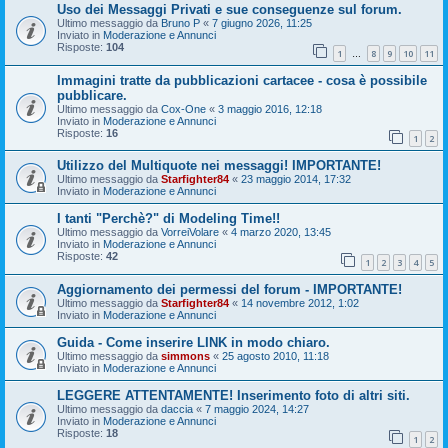
Uso dei Messaggi Privati e sue conseguenze sul forum.
Ultimo messaggio da
Bruno P
«
7 giugno 2026, 11:25
Inviato in
Moderazione e Annunci
Risposte:
104
1
8
9
10
11
…
Immagini tratte da pubblicazioni cartacee - cosa è possibile
pubblicare.
Ultimo messaggio da
Cox-One
«
3 maggio 2016, 12:18
Inviato in
Moderazione e Annunci
Risposte:
16
1
2
Utilizzo del Multiquote nei messaggi! IMPORTANTE!
Ultimo messaggio da
Starfighter84
«
23 maggio 2014, 17:32
Inviato in
Moderazione e Annunci
I tanti "Perchè?" di Modeling Time!!
Ultimo messaggio da
VorreiVolare
«
4 marzo 2020, 13:45
Inviato in
Moderazione e Annunci
Risposte:
42
1
2
3
4
5
Aggiornamento dei permessi del forum - IMPORTANTE!
Ultimo messaggio da
Starfighter84
«
14 novembre 2012, 1:02
Inviato in
Moderazione e Annunci
Guida - Come inserire LINK in modo chiaro.
Ultimo messaggio da
simmons
«
25 agosto 2010, 11:18
Inviato in
Moderazione e Annunci
LEGGERE ATTENTAMENTE! Inserimento foto di altri siti.
Ultimo messaggio da
daccia
«
7 maggio 2024, 14:27
Inviato in
Moderazione e Annunci
Risposte:
18
1
2