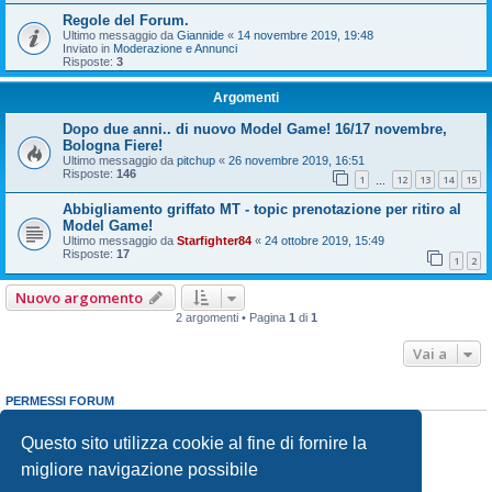
Regole del Forum.
Ultimo messaggio da
Giannide
«
14 novembre 2019, 19:48
Inviato in
Moderazione e Annunci
Risposte:
3
Argomenti
Dopo due anni.. di nuovo Model Game! 16/17 novembre,
Bologna Fiere!
Ultimo messaggio da
pitchup
«
26 novembre 2019, 16:51
Risposte:
146
1
12
13
14
15
…
Abbigliamento griffato MT - topic prenotazione per ritiro al
Model Game!
Ultimo messaggio da
Starfighter84
«
24 ottobre 2019, 15:49
Risposte:
17
1
2
Nuovo argomento
2 argomenti • Pagina
1
di
1
Vai a
PERMESSI FORUM
Non puoi
aprire nuovi argomenti
Non puoi
rispondere negli argomenti
Questo sito utilizza cookie al fine di fornire la
Non puoi
modificare i tuoi messaggi
migliore navigazione possibile
Non puoi
cancellare i tuoi messaggi
Non puoi
inviare allegati