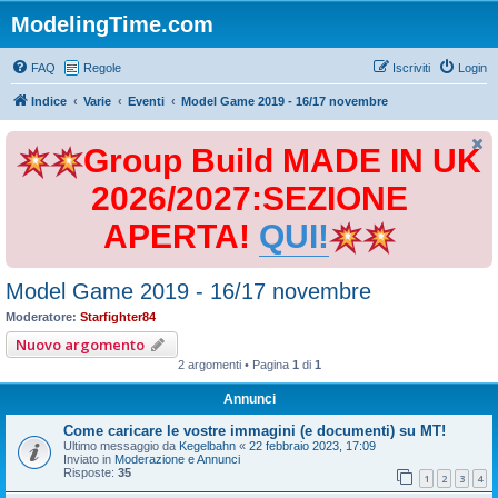
ModelingTime.com
FAQ
Regole
Iscriviti
Login
Indice
Varie
Eventi
Model Game 2019 - 16/17 novembre
Group Build MADE IN UK
2026/2027:SEZIONE
APERTA!
QUI!
Model Game 2019 - 16/17 novembre
Moderatore:
Starfighter84
Nuovo argomento
2 argomenti • Pagina
1
di
1
Annunci
Come caricare le vostre immagini (e documenti) su MT!
Ultimo messaggio da
Kegelbahn
«
22 febbraio 2023, 17:09
Inviato in
Moderazione e Annunci
Risposte:
35
1
2
3
4