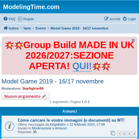
ModelingTime.com
FAQ
Regole
Iscriviti
Login
Indice
Varie
Eventi
Model Game 2019 - 16/17 novembre
Group Build MADE IN UK
2026/2027:SEZIONE
APERTA!
QUI!
Model Game 2019 - 16/17 novembre
Moderatore:
Starfighter84
Nuovo argomento
2 argomenti • Pagina
1
di
1
Annunci
Come caricare le vostre immagini (e documenti) su MT!
Ultimo messaggio da
Kegelbahn
«
22 febbraio 2023, 17:09
Inviato in
Moderazione e Annunci
Risposte:
35
1
2
3
4