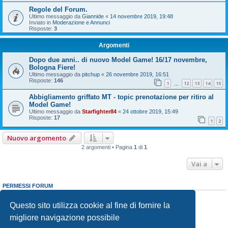
Regole del Forum.
Ultimo messaggio da
Giannide
«
14 novembre 2019, 19:48
Inviato in
Moderazione e Annunci
Risposte:
3
Argomenti
Dopo due anni.. di nuovo Model Game! 16/17 novembre,
Bologna Fiere!
Ultimo messaggio da
pitchup
«
26 novembre 2019, 16:51
Risposte:
146
1
12
13
14
15
…
Abbigliamento griffato MT - topic prenotazione per ritiro al
Model Game!
Ultimo messaggio da
Starfighter84
«
24 ottobre 2019, 15:49
Risposte:
17
1
2
Nuovo argomento
2 argomenti • Pagina
1
di
1
Vai a
PERMESSI FORUM
Non puoi
aprire nuovi argomenti
Non puoi
rispondere negli argomenti
Questo sito utilizza cookie al fine di fornire la
Non puoi
modificare i tuoi messaggi
migliore navigazione possibile
Non puoi
cancellare i tuoi messaggi
Non puoi
inviare allegati