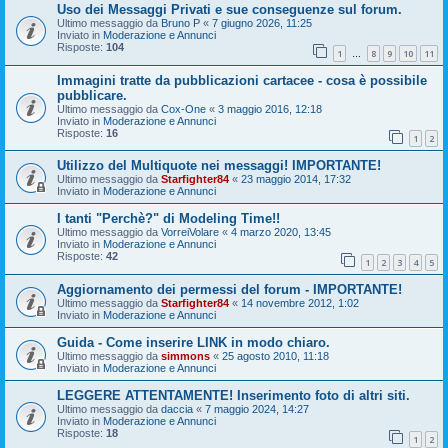
Uso dei Messaggi Privati e sue conseguenze sul forum.
Ultimo messaggio da
Bruno P
«
7 giugno 2026, 11:25
Inviato in
Moderazione e Annunci
Risposte:
104
1
8
9
10
11
…
Immagini tratte da pubblicazioni cartacee - cosa è possibile
pubblicare.
Ultimo messaggio da
Cox-One
«
3 maggio 2016, 12:18
Inviato in
Moderazione e Annunci
Risposte:
16
1
2
Utilizzo del Multiquote nei messaggi! IMPORTANTE!
Ultimo messaggio da
Starfighter84
«
23 maggio 2014, 17:32
Inviato in
Moderazione e Annunci
I tanti "Perchè?" di Modeling Time!!
Ultimo messaggio da
VorreiVolare
«
4 marzo 2020, 13:45
Inviato in
Moderazione e Annunci
Risposte:
42
1
2
3
4
5
Aggiornamento dei permessi del forum - IMPORTANTE!
Ultimo messaggio da
Starfighter84
«
14 novembre 2012, 1:02
Inviato in
Moderazione e Annunci
Guida - Come inserire LINK in modo chiaro.
Ultimo messaggio da
simmons
«
25 agosto 2010, 11:18
Inviato in
Moderazione e Annunci
LEGGERE ATTENTAMENTE! Inserimento foto di altri siti.
Ultimo messaggio da
daccia
«
7 maggio 2024, 14:27
Inviato in
Moderazione e Annunci
Risposte:
18
1
2