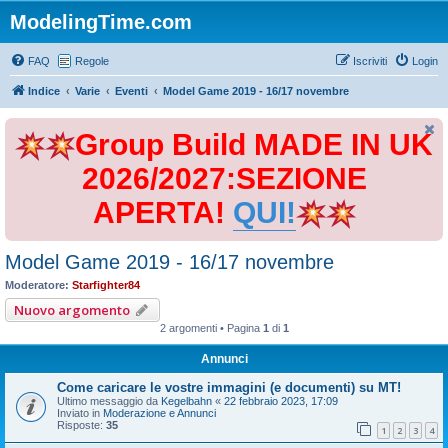
ModelingTime.com
FAQ
Regole
Iscriviti
Login
Indice
Varie
Eventi
Model Game 2019 - 16/17 novembre
Group Build MADE IN UK
2026/2027:SEZIONE
APERTA!
QUI!
Model Game 2019 - 16/17 novembre
Moderatore:
Starfighter84
Nuovo argomento
2 argomenti • Pagina
1
di
1
Annunci
Come caricare le vostre immagini (e documenti) su MT!
Ultimo messaggio da
Kegelbahn
«
22 febbraio 2023, 17:09
Inviato in
Moderazione e Annunci
Risposte:
35
1
2
3
4