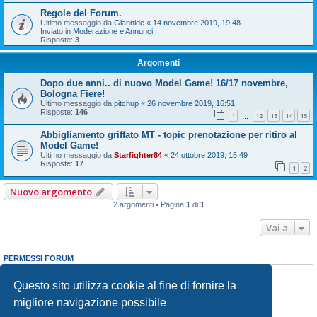
Regole del Forum.
Ultimo messaggio da
Giannide
«
14 novembre 2019, 19:48
Inviato in
Moderazione e Annunci
Risposte:
3
Argomenti
Dopo due anni.. di nuovo Model Game! 16/17 novembre,
Bologna Fiere!
Ultimo messaggio da
pitchup
«
26 novembre 2019, 16:51
Risposte:
146
1
12
13
14
15
…
Abbigliamento griffato MT - topic prenotazione per ritiro al
Model Game!
Ultimo messaggio da
Starfighter84
«
24 ottobre 2019, 15:49
Risposte:
17
1
2
Nuovo argomento
2 argomenti • Pagina
1
di
1
Vai a
PERMESSI FORUM
Non puoi
aprire nuovi argomenti
Non puoi
rispondere negli argomenti
Questo sito utilizza cookie al fine di fornire la
Non puoi
modificare i tuoi messaggi
migliore navigazione possibile
Non puoi
cancellare i tuoi messaggi
Non puoi
inviare allegati