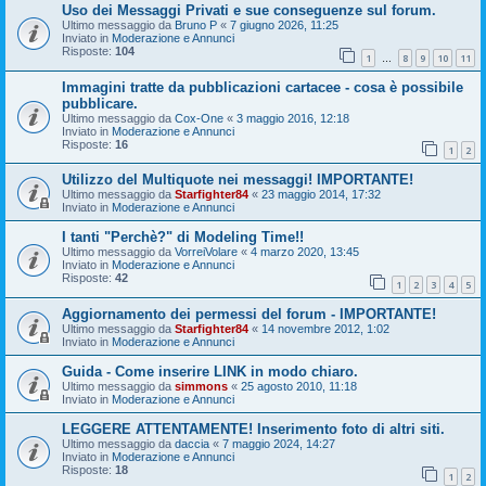
Uso dei Messaggi Privati e sue conseguenze sul forum.
Ultimo messaggio da
Bruno P
«
7 giugno 2026, 11:25
Inviato in
Moderazione e Annunci
Risposte:
104
1
8
9
10
11
…
Immagini tratte da pubblicazioni cartacee - cosa è possibile
pubblicare.
Ultimo messaggio da
Cox-One
«
3 maggio 2016, 12:18
Inviato in
Moderazione e Annunci
Risposte:
16
1
2
Utilizzo del Multiquote nei messaggi! IMPORTANTE!
Ultimo messaggio da
Starfighter84
«
23 maggio 2014, 17:32
Inviato in
Moderazione e Annunci
I tanti "Perchè?" di Modeling Time!!
Ultimo messaggio da
VorreiVolare
«
4 marzo 2020, 13:45
Inviato in
Moderazione e Annunci
Risposte:
42
1
2
3
4
5
Aggiornamento dei permessi del forum - IMPORTANTE!
Ultimo messaggio da
Starfighter84
«
14 novembre 2012, 1:02
Inviato in
Moderazione e Annunci
Guida - Come inserire LINK in modo chiaro.
Ultimo messaggio da
simmons
«
25 agosto 2010, 11:18
Inviato in
Moderazione e Annunci
LEGGERE ATTENTAMENTE! Inserimento foto di altri siti.
Ultimo messaggio da
daccia
«
7 maggio 2024, 14:27
Inviato in
Moderazione e Annunci
Risposte:
18
1
2