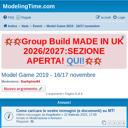
ModelingTime.com
FAQ
Regole
Iscriviti
Login
Indice
Varie
Eventi
Model Game 2019 - 16/17 novembre
Group Build MADE IN UK
2026/2027:SEZIONE
APERTA!
QUI!
Model Game 2019 - 16/17 novembre
Moderatore:
Starfighter84
Nuovo argomento
2 argomenti • Pagina
1
di
1
Annunci
Come caricare le vostre immagini (e documenti) su MT!
Ultimo messaggio da
Kegelbahn
«
22 febbraio 2023, 17:09
Inviato in
Moderazione e Annunci
Risposte:
35
1
2
3
4