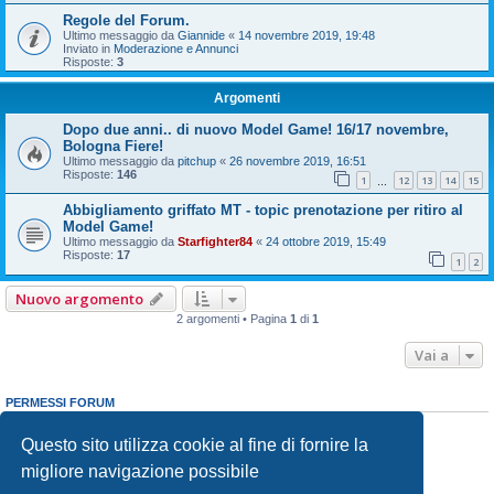
Regole del Forum.
Ultimo messaggio da
Giannide
«
14 novembre 2019, 19:48
Inviato in
Moderazione e Annunci
Risposte:
3
Argomenti
Dopo due anni.. di nuovo Model Game! 16/17 novembre,
Bologna Fiere!
Ultimo messaggio da
pitchup
«
26 novembre 2019, 16:51
Risposte:
146
1
12
13
14
15
…
Abbigliamento griffato MT - topic prenotazione per ritiro al
Model Game!
Ultimo messaggio da
Starfighter84
«
24 ottobre 2019, 15:49
Risposte:
17
1
2
Nuovo argomento
2 argomenti • Pagina
1
di
1
Vai a
PERMESSI FORUM
Non puoi
aprire nuovi argomenti
Non puoi
rispondere negli argomenti
Questo sito utilizza cookie al fine di fornire la
Non puoi
modificare i tuoi messaggi
migliore navigazione possibile
Non puoi
cancellare i tuoi messaggi
Non puoi
inviare allegati