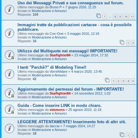
Uso dei Messaggi Privati e sue conseguenze sul forum.
Ultimo messaggio da
Bruno P
«
7 giugno 2026, 11:25
Inviato in
Moderazione e Annunci
Risposte:
104
1
8
9
10
11
…
Immagini tratte da pubblicazioni cartacee - cosa è possibile
pubblicare.
Ultimo messaggio da
Cox-One
«
3 maggio 2016, 12:18
Inviato in
Moderazione e Annunci
Risposte:
16
1
2
Utilizzo del Multiquote nei messaggi! IMPORTANTE!
Ultimo messaggio da
Starfighter84
«
23 maggio 2014, 17:32
Inviato in
Moderazione e Annunci
I tanti "Perchè?" di Modeling Time!!
Ultimo messaggio da
VorreiVolare
«
4 marzo 2020, 13:45
Inviato in
Moderazione e Annunci
Risposte:
42
1
2
3
4
5
Aggiornamento dei permessi del forum - IMPORTANTE!
Ultimo messaggio da
Starfighter84
«
14 novembre 2012, 1:02
Inviato in
Moderazione e Annunci
Guida - Come inserire LINK in modo chiaro.
Ultimo messaggio da
simmons
«
25 agosto 2010, 11:18
Inviato in
Moderazione e Annunci
LEGGERE ATTENTAMENTE! Inserimento foto di altri siti.
Ultimo messaggio da
daccia
«
7 maggio 2024, 14:27
Inviato in
Moderazione e Annunci
Risposte:
18
1
2